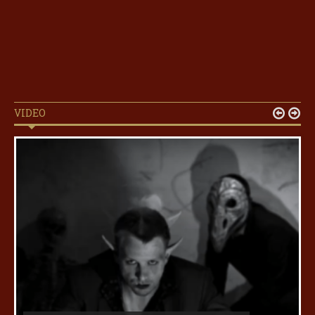
VIDEO

