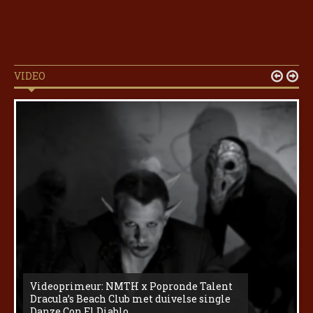
VIDEO


Videoprimeur: NMTH x Popronde Talent
Dracula’s Beach Club met duivelse single
Danze Con El Diablo