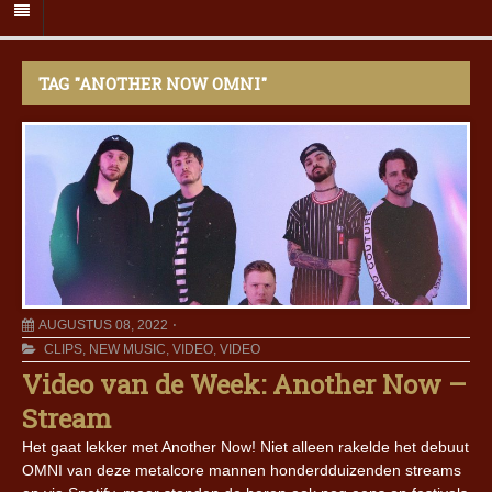
TAG "ANOTHER NOW OMNI"
AUGUSTUS 08, 2022
CLIPS
,
NEW MUSIC
,
VIDEO
,
VIDEO
Video van de Week: Another Now –
Stream
Het gaat lekker met Another Now! Niet alleen rakelde het debuut
OMNI van deze metalcore mannen honderdduizenden streams