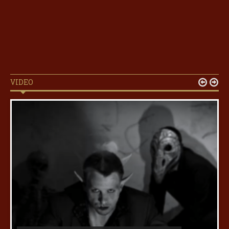
VIDEO

