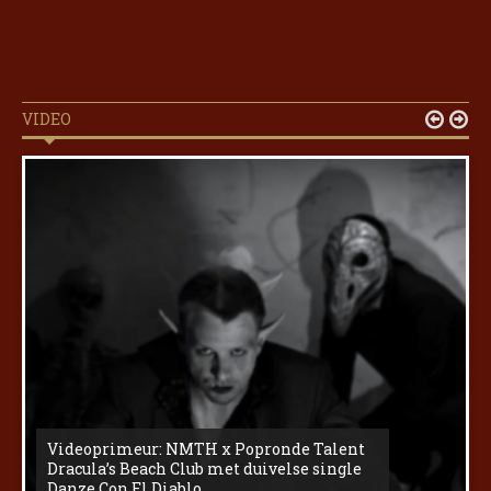
VIDEO


Videoprimeur: NMTH x Popronde Talent
Dracula’s Beach Club met duivelse single
Danze Con El Diablo