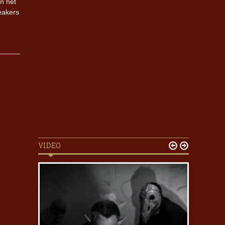
en het
peakers
VIDEO

