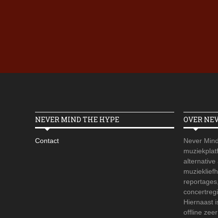
NEVER MIND THE HYPE
OVER NE
Contact
Never Mind
muziekplatf
alternative
muzieklief
reportages
concertregi
Hiernaast 
offline zee