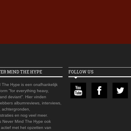
Iron Jinn doopt vers epos 
Futurist en munt Reich and
Roll-stijl
VER MIND THE HYPE
FOLLOW US
 The Hype is een onafhankelijk
orm "for everything heavy,
 and deviant". Hier vinden
hebbers albumreviews, interviews,
, achtergronden,
straties en nog veel meer.
is Never Mind The Hype ook
r actief met het opzetten van