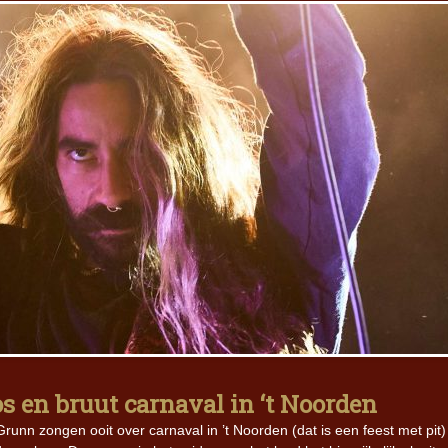
s en bruut carnaval in ‘t Noorden
nn zongen ooit over carnaval in ’t Noorden (dat is een feest met pit)