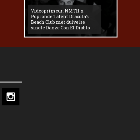
Videoprimeur: NMTH x
The
Popronde Talent Dracula’s
Zemma s
Beach Club met duivelse
underg
single Danze Con El Diablo
livesess