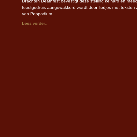
Drachten Deathfest bevestigt deze stelling keihard en meedog
feestgedruis aangewakkerd wordt door liedjes met teksten al
van Poppodium
Lees verder..