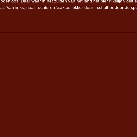
enloos. Daar waar in het zuiden van het land het bier rijkelijk vloeit 
s ‘Van links, naar rechts’ en ‘Zak es lekker deur’, schalt er door de s