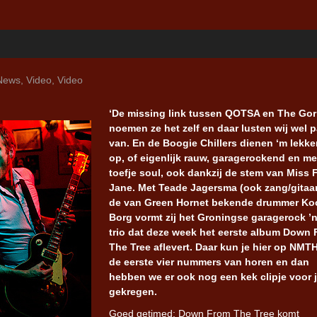
News
,
Video
,
Video
‘De missing link tussen QOTSA en The Gor
noemen ze het zelf en daar lusten wij wel 
van. En de Boogie Chillers dienen ‘m lekke
op, of eigenlijk rauw, garagerockend en me
toefje soul, ook dankzij de stem van Miss 
Jane. Met Teade Jagersma (ook zang/gitaar
de van Green Hornet bekende drummer Ko
Borg vormt zij het Groningse garagerock ’n 
trio dat deze week het eerste album Down
The Tree aflevert. Daar kun je hier op NMT
de eerste vier nummers van horen en dan
hebben we er ook nog een kek clipje voor j
gekregen.
Goed getimed: Down From The Tree komt