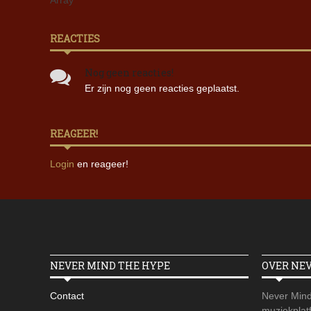
Array
REACTIES
Nog geen reacties!
Er zijn nog geen reacties geplaatst.
REAGEER!
Login
en reageer!
NEVER MIND THE HYPE
OVER NE
Contact
Never Mind
muziekplatf