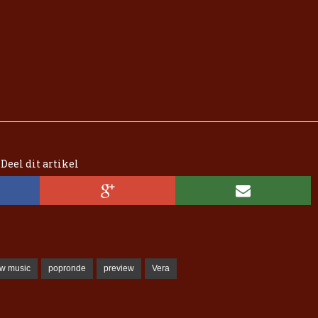
Deel dit artikel
w music
popronde
preview
Vera