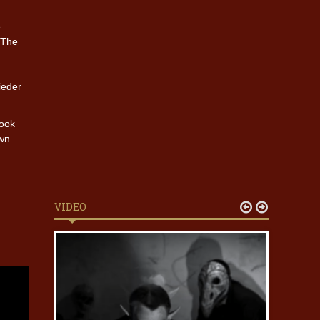
e
 The
ieder
ook
own
VIDEO

