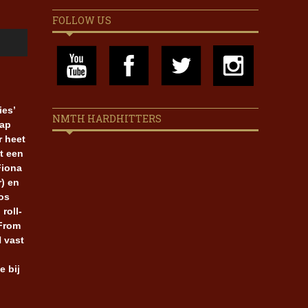
FOLLOW US
ies’
NMTH HARDHITTERS
pap
r heet
t een
Fiona
) en
os
roll-
 From
H vast
e bij