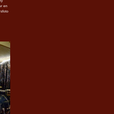
hy
ur en
rsfoto