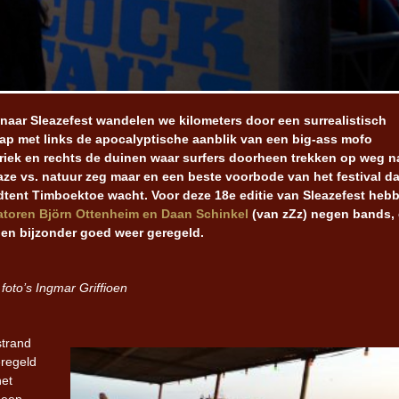
naar Sleazefest wandelen we kilometers door een surrealistisch
ap met links de apocalyptische aanblik van een big-ass mofo
briek en rechts de duinen waar surfers doorheen trekken op weg n
aze vs. natuur zeg maar en een beste voorbode van het festival d
ndtent Timboektoe wacht. Voor deze 18e editie van Sleazefest heb
atoren Björn Ottenheim en Daan Schinkel
(van zZz) negen bands,
s en bijzonder goed weer geregeld.
foto’s Ingmar Griffioen
strand
eregeld
het