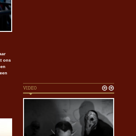
aar
at ons
ben
 een
VIDEO

