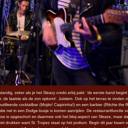
standig, zeker als je het Sleazy credo erbij pakt: ‘de eerste band begin
r, de laatste als de zon opkomt’. Juistem. Ook op het terras te vinden z
tilleerde cocktailbar (Mojito! Caipirinha!) en een barbier (Ritchie the R
 die net in een Dodge-busje is komen aanrijden. De restaurantfunctie v
oe is opgeschort en daarmee ook het bbq-aspect van Sleaze, maar d
niet drukken want St. Tropez staat op het podium. Begin dit jaar kwam 