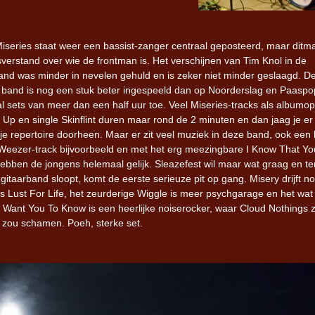
Miseries staat weer een bassist-zanger centraal geposteerd, maar ditm
verstand over wie de frontman is. Het verschijnen van Tim Knol in de
nd was minder in nevelen gehuld en is zeker niet minder geslaagd. D
band is nog een stuk beter ingespeeld dan op Noorderslag en Paaspo
 al sets van meer dan een half uur toe. Veel Miseries-tracks als albumo
 Up en single Skinflint duren maar rond de 2 minuten en dan jaag je er
 je repertoire doorheen. Maar er zit veel muziek in deze band, ook een 
 Weezer-track bijvoorbeeld en met het erg meezingbare I Know That Yo
hebben de jongens helemaal gelijk. Sleazefest wil maar wat graag en ter
 gitaarband sloopt, komt de eerste serieuze pit op gang. Misery drijft n
s Lust For Life, het zeurderige Wiggle is meer psychgarage en het wat
I Want You To Know is een heerlijke noiserocker, waar Cloud Nothings z
r zou schamen. Poeh, sterke set.