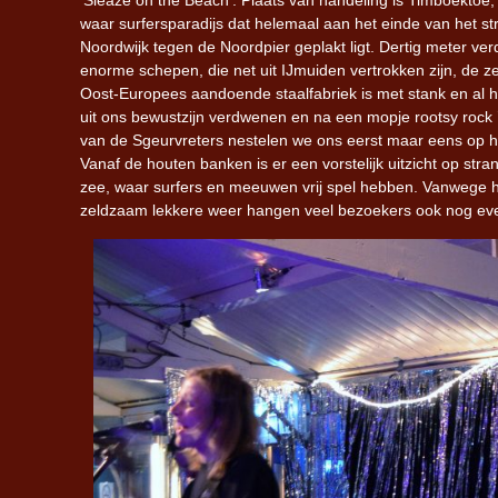
‘Sleaze on the Beach’. Plaats van handeling is Timboektoe,
waar surfersparadijs dat helemaal aan het einde van het s
Noordwijk tegen de Noordpier geplakt ligt. Dertig meter ver
enorme schepen, die net uit IJmuiden vertrokken zijn, de z
Oost-Europees aandoende staalfabriek is met stank en al 
uit ons bewustzijn verdwenen en na een mopje rootsy rock ’
van de Sgeurvreters nestelen we ons eerst maar eens op he
Vanaf de houten banken is er een vorstelijk uitzicht op stra
zee, waar surfers en meeuwen vrij spel hebben. Vanwege 
zeldzaam lekkere weer hangen veel bezoekers ook nog even 