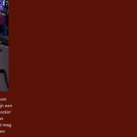
t om
ijn een
ockin’
an
at mag
een