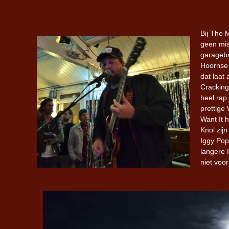
Bij The 
geen mis
garageba
Hoornse 
dat laat
Cracking
heel rap
prettige
Want It 
Knol zijn
Iggy Pop
langere 
niet voo