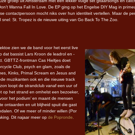
uze groep uit Amsterdam met een lekker vuige set gitaarsongs en catc
 Don’t Wanna Fall In Love. De EP ging op het Engelse DIY Mag in prime
se contactpersoon mocht niks over hun identiteit vertellen. Maar de pe
al snel: St. Tropez is de nieuwe uiting van Go Back To The Zoo.
ektoe zien we de band voor het eerst live
p dat bassist Lars Kroon de leadrol en -
t. GBTTZ-frontman Cas Hieltjes doet
rcycle Club, psych en glam, zoals de
nes, Kinks, Primal Scream en Jesus and
ede muzikanten ook en die nieuwe track
on loopt de strandclub vanaf een uur of
let op het strand en omhelst een bezoeker,
id voor het podium’ en maant de mensen
e ontaarden en uit blijheid spuit die gast
dalen. Of we meer of minder willen (Por
king. Dit najaar meer op
de Popronde
.