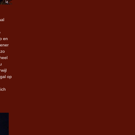
aal
e
p en
pener
 zo
heel
u
wijl
ogal op
ich