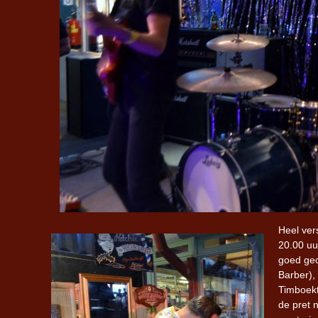
Heel ver
20.00 uu
goed geou
Barber),
Timboekt
de pret 