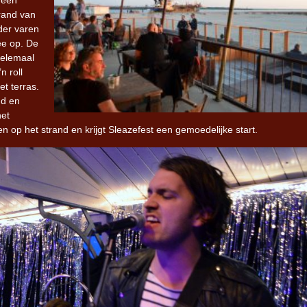
 een
trand van
der varen
Iron Jinn doopt vers epos 
ee op. De
Futurist en munt Reich and
helemaal
Roll-stijl
n roll
t terras.
nd en
het
op het strand en krijgt Sleazefest een gemoedelijke start.