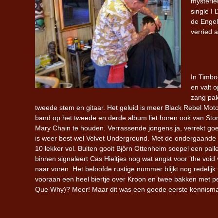
mysterie
single I
de Engel
verried 
In Timbo
en valt o
zang pak
tweede stem en gitaar. Het geluid is meer Black Rebel Moto
band op het tweede en derde album liet horen ook van Sto
Mary Chain te houden. Verrassende jongens ja, verrekt go
is weer best wel Velvet Underground. Met de ondergaande z
10 lekker vol. Buiten gooit Björn Ottenheim soepel een pal
binnen signaleert Cas Hieltjes nog wat angst voor ’the vo
naar voren. Het beloofde rustige nummer blijkt nog redelijk t
vooraan een heel biertje over Kroon en twee bakken met pe
Que Why)? Meer! Maar dit was een goede eerste kennisma