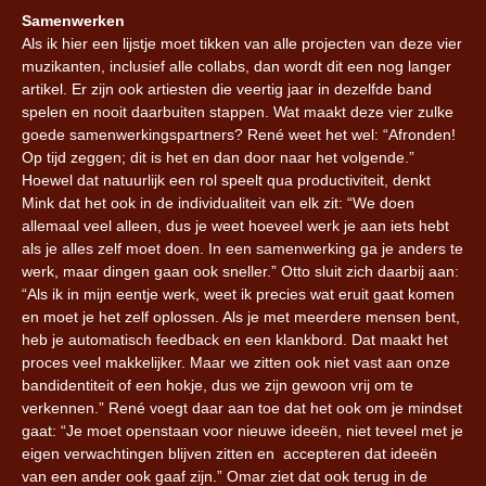
Samenwerken
Als ik hier een lijstje moet tikken van alle projecten van deze vier
muzikanten, inclusief alle collabs, dan wordt dit een nog langer
artikel. Er zijn ook artiesten die veertig jaar in dezelfde band
spelen en nooit daarbuiten stappen. Wat maakt deze vier zulke
goede samenwerkingspartners? René weet het wel: “Afronden!
Op tijd zeggen; dit is het en dan door naar het volgende.”
Hoewel dat natuurlijk een rol speelt qua productiviteit, denkt
Mink dat het ook in de individualiteit van elk zit: “We doen
allemaal veel alleen, dus je weet hoeveel werk je aan iets hebt
als je alles zelf moet doen. In een samenwerking ga je anders te
werk, maar dingen gaan ook sneller.” Otto sluit zich daarbij aan:
“Als ik in mijn eentje werk, weet ik precies wat eruit gaat komen
en moet je het zelf oplossen. Als je met meerdere mensen bent,
heb je automatisch feedback en een klankbord. Dat maakt het
proces veel makkelijker. Maar we zitten ook niet vast aan onze
bandidentiteit of een hokje, dus we zijn gewoon vrij om te
verkennen.” René voegt daar aan toe dat het ook om je mindset
gaat: “Je moet openstaan voor nieuwe ideeën, niet teveel met je
eigen verwachtingen blijven zitten en accepteren dat ideeën
van een ander ook gaaf zijn.” Omar ziet dat ook terug in de