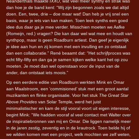
Neanderthals maakte
IXXO
, wat veel meer synthy en strak was
dan hoe je de band kent: “Wij zijn begonnen zoals we dat altijd
doen. Een, twee, drie – doe maar wat! Dan heb je vrij snel een
basis, waar je iets van kan maken. Toen leek synths een goed
idee dus daar ga je mee verder. Misschien moeten we Aafke
(Romeijn, red.) vragen? Die kan daar wel wat mee en houdt van
synthpop, maar is geen Roadburn artiest. Dan geef je eigenlijk
je idee aan hun en zij komen met een invulling en zo ontstaat
dan een collaboratie.” René beaamt dat: “Het schrijfproces was
echt fifty-fifty en dan ga je samen kijken welke kant het op zou
moeten. Je moet dan wel openstaan voor de input van de
ander, dan ontstaat iets moois.”
Op een eerdere editie van Roadburn werkten Mink en Omar
aan Maalstroom, een ‘commisioned’ stuk met een groot aantal
muzikanten en flinke organisatie. Voor het stuk
The Great Star
Above Provides
van Solar Temple, werd het juist
minimalistischer en kam de stijl vooral voort uit eigen interesse,
begint Mink: “We hadden vooraf al veel contact met Walter over
de inspiratiebronnen van mij en Omar. Die liggen namelijk meer
in de jaren zestig, zeventig en in de krautrock. Toen belde hij of
we wilden komen met een project, welk mochten we zelf weten,