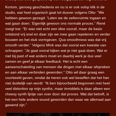
Kortom, genoeg geschiedenis en nu is er ook volop klik in de
studio, wat heel organisch gaat tot dusver volgens Otto: “We
hebben gewoon gezegd: ‘Laten we de oefenruimte ingaan en
wat gaan doen.’ Eigenlijk gewoon ons normale proces.” René
voegt toe: “Er was niet echt een idee vooraf, maar de basis
ontstond vrij snel en daar zijn we mee gaan repeteren en verder
bouwen en het stuk vormgeven. Qua smoothness was dat vrij
smooth verder.” Volgens Mink was dat vooral een kwestie van
schrappen: “Je gaat vooral kijken wat je niet gaat doen. Wat er
niet bij past of wat anders moet en daarbij werk je dus veel
samen en geef je elkaar feedback. Het is echt een
aaneenschakeling van mensen die dingen met elkaar afspreken
en aan elkaar verbinden geworden.” Otto wil daar graag een
voorbeeld geven, omdat de heren ook wel beseffen dat het hier
niet duidelijk van wordt: “Ik ben bijvoorbeeld begonnen met heel
veel distortion op mijn synths, maar inmiddels is daar alleen een
cheesy synth lijntje van over door dat proces. Wat dat betreft, is
het een hele andere sound geworden dan waar we allemaal aan
gewend zijn.”