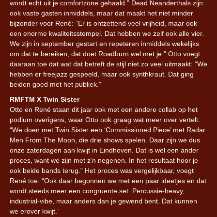
wordt echt uit je comfortzone gehaald.” Dead Neanderthals zijn
ook vaste gasten inmiddels, maar dat maakt het niet minder
bijzonder voor René: “Er is ontzettend veel vrijheid, maar ook
een enorme kwaliteitsstempel. Dat hebben we zelf ook alle vier.
We zijn in september gestart en repeteren inmiddels wekelijks
om dat te bereiken, dat doet Roadburn wel met je.” Otto voegt
daaraan toe dat wat dat betreft de stijl niet zo veel uitmaakt: “We
hebben er freejazz gespeeld, maar ook synthkraut. Dat ging
beiden goed met het publiek.”
RMFTM X Twin Sister
Otto en René staan dit jaar ook met een andere collab op het
podium overigens, waar Otto ook graag wat meer over vertelt:
“We doen met Twin Sister een ‘Commissioned Piece’ met Radar
Men From The Moon, die drie shows spelen. Daar zijn we dus
onze zaterdagen aan kwijt in Eindhoven. Dat is wel een ander
proces, want we zijn met z’n negenen. In het resultaat hoor je
ook beide bands terug.” Het proces was vergelijkbaar, voegt
René toe: “Ook daar begonnen we met een paar ideetjes en dat
wordt steeds meer een congruente set. Percussie-heavy,
industrial-vibe, maar anders dan je gewend bent. Dat kunnen
we erover kwijt.”