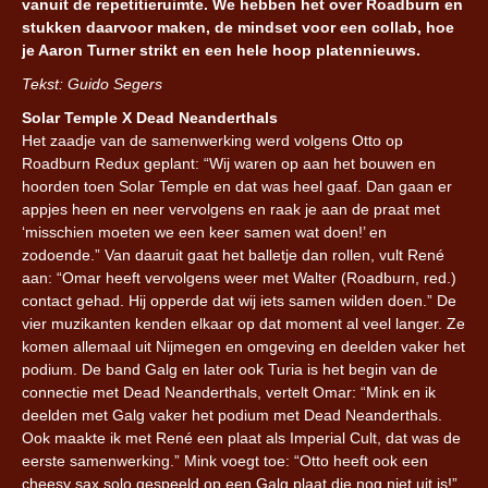
vanuit de repetitieruimte. We hebben het over Roadburn en
stukken daarvoor maken, de mindset voor een collab, hoe
je Aaron Turner strikt en een hele hoop platennieuws.
Tekst: Guido Segers
Solar Temple X Dead Neanderthals
Het zaadje van de samenwerking werd volgens Otto op
Roadburn Redux geplant: “Wij waren op aan het bouwen en
hoorden toen Solar Temple en dat was heel gaaf. Dan gaan er
appjes heen en neer vervolgens en raak je aan de praat met
‘misschien moeten we een keer samen wat doen!’ en
zodoende.” Van daaruit gaat het balletje dan rollen, vult René
aan: “Omar heeft vervolgens weer met Walter (Roadburn, red.)
contact gehad. Hij opperde dat wij iets samen wilden doen.” De
vier muzikanten kenden elkaar op dat moment al veel langer. Ze
komen allemaal uit Nijmegen en omgeving en deelden vaker het
podium. De band Galg en later ook Turia is het begin van de
connectie met Dead Neanderthals, vertelt Omar: “Mink en ik
deelden met Galg vaker het podium met Dead Neanderthals.
Ook maakte ik met René een plaat als Imperial Cult, dat was de
eerste samenwerking.” Mink voegt toe: “Otto heeft ook een
cheesy sax solo gespeeld op een Galg plaat die nog niet uit is!”