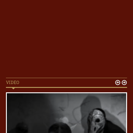
VIDEO

