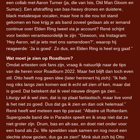
een collab met Aaron Turner (ja, die van Isis, Old Man Gloom en
Sumac). Een afstraffing van bas-heavy drones en duistere,
black metalesque vocalen, maar hoe is die nou tot stand
gekomen en hoe krijg je als band zoveel gedaan als er iemand
continue over Elden Ring tweet via je account? René schijnt
voor beiden verantwoordelijk te zijn: “Gewoon, via Instagram:
‘Hey Aaron, wil je iets met ons samendoen?’, waarop hij
reageerde: ‘Ja is goed’. Zo dus, en Elden Ring is heel erg gaaf.”
Wat moet je zien op Roadburn?
Omdat artiesten ook fans zijn, vraag ik natuurlijk naar de tips
van de heren voor Roadburn 2022. Maar het blijft dan toch even
stil. Otto heeft nog geen idee (later herinnert hij zich): “Ik heb
nog niks langs zien komen wat ik echt wil zien of ken, maar dat
is goed. Dat betekent dat ik veel nieuwe dingen ga zien…
Liturgy wil ik wel zien, dat is op plaat fantastisch, maar live vond
ik het niet zo goed. Dus dat ga ik zien en dan ook helemaal.”
René heeft wel meteen een tip paraat: “Albatre uit Rotterdam.
Supergoede band die in Paradox speelt en ik snap niet dat ze
niet groter zijn. Drum, bas en alt-sax, en doet niet onder voor
een band als Zu. We speelden vaak samen en nog nooit een
slechte show gezien, dus ga ze zien!” Mink sluit zich bij Otto