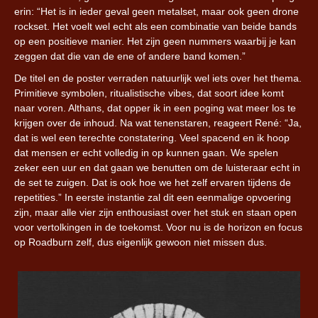
erin: “Het is in ieder geval geen metalset, maar ook geen drone
rockset. Het voelt wel echt als een combinatie van beide bands
op een positieve manier. Het zijn geen nummers waarbij je kan
zeggen dat die van de ene of andere band komen.”
De titel en de poster verraden natuurlijk wel iets over het thema.
Primitieve symbolen, ritualistische vibes, dat soort idee komt
naar voren. Althans, dat opper ik in een poging wat meer los te
krijgen over de inhoud. Na wat tenenstaren, reageert René: “Ja,
dat is wel een terechte constatering. Veel spacend en ik hoop
dat mensen er echt volledig in op kunnen gaan. We spelen
zeker een uur en dat gaan we benutten om de luisteraar echt in
de set te zuigen. Dat is ook hoe we het zelf ervaren tijdens de
repetities.” In eerste instantie zal dit een eenmalige opvoering
zijn, maar alle vier zijn enthousiast over het stuk en staan open
voor vertolkingen in de toekomst. Voor nu is de horizon en focus
op Roadburn zelf, dus eigenlijk gewoon niet missen dus.