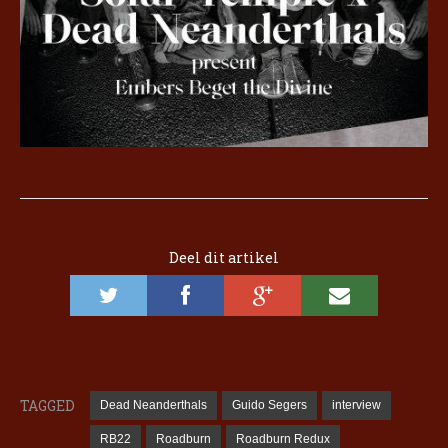
Deel dit artikel
TAGGED
Dead Neanderthals
Guido Segers
interview
RB22
Roadburn
Roadburn Redux