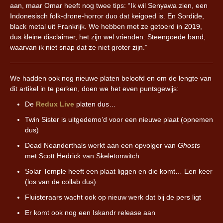
aan, maar Omar heeft nog twee tips: “Ik wil Senyawa zien, een
Indonesisch folk-drone-horror duo dat keigoed is. En Sordide,
black metal uit Frankrijk. We hebben met ze getoerd in 2019,
dus kleine disclaimer, het zijn wel vrienden. Steengoede band,
waarvan ik niet snap dat ze niet groter zijn.”
We hadden ook nog nieuwe platen beloofd en om de lengte van
dit artikel in te perken, doen we het even puntsgewijs:
De
Redux Live
platen dus…
Twin Sister is uitgedemo’d voor een nieuwe plaat (opnemen
dus)
Dead Neanderthals werkt aan een opvolger van
Ghosts
met Scott Hedrick van Skeletonwitch
Solar Temple heeft een plaat liggen en die komt… Een keer
(los van de collab dus)
Fluisteraars wacht ook op nieuw werk dat bij de pers ligt
Er komt ook nog een Iskandr release aan