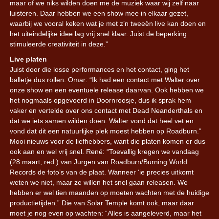
maar of we niks wilden doen me de muziek waar wij zelf naar
luisteren. Daar hebben we een show mee in elkaar gezet,
waarbij we vooral keken wat je met z’n tweeën live kan doen en
het uiteindelijke idee lag vrij snel klaar. Juist de beperking
stimuleerde creativiteit in deze.”
Live platen
Juist door die losse performances en het contact, ging het
balletje dus rollen. Omar: “Ik had een contact met Walter over
onze show en een eventuele release daarvan. Ook hebben we
het nogmaals opgevoerd in Doornroosje, dus ik sprak hem
vaker en vertelde over ons contact met Dead Neanderthals en
dat we iets samen wilden doen. Walter vond dat heel vet en
vond dat dit een natuurlijke plek moest hebben op Roadburn.”
Mooi nieuws voor de liefhebbers, want die platen komen er dus
ook aan en wel vrij snel. René: “Toevallig kregen we vandaag
(28 maart, red.) van Jurgen van Roadburn/Burning World
Records de foto’s van de plaat. Wanneer ‘ie precies uitkomt
weten we niet, maar ze willen het snel gaan releasen. We
hebben er wel tien maanden op moeten wachten met de huidige
productietijden.” Die van Solar Temple komt ook, maar daar
moet je nog even op wachten: “Alles is aangeleverd, maar het