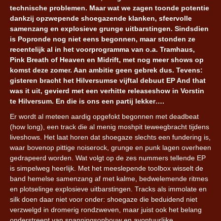
technische problemen. Maar wat we zagen toonde potentie
dankzij opzwepende shoegazende klanken, sfeervolle
samenzang en explosieve grunge uitbarstingen. Sindsdien
is Popronde nog niet eens begonnen, maar stonden ze
recentelijk al in het voorprogramma van o.a. Tramhaus,
Pink Breath of Heaven en Midrift, met nog meer shows op
komst deze zomer. Aan ambitie geen gebrek dus. Tevens:
gisteren bracht het Hilversumse vijftal debuut EP And that
was it uit, gevierd met een verhitte releaseshow in Vorstin
te Hilversum. En die is ons een partij lekker….
Er wordt al meteen aardig opgefokt begonnen met deadbeat
(how long), een track die al menig moshpit teweegbracht tijdens
liveshows. Het laat horen dat shoegaze slechts een fundering is,
waar bovenop pittige noiserock, grunge en punk lagen overheen
gedrapeerd worden. Wat volgt op de zes nummers tellende EP
is simpelweg heerlijk. Met het meeslepende toolbox wisselt de
band hemelse samenzang af met kalme, bedwelemende ritmes
en plotselinge explosieve uitbarstingen. Tracks als immolate en
silk doen daar niet voor onder: shoegaze die beduidend niet
verzwelgd in dromerig rondzweven, maar juist ook het belang
onderstreept van spanningsopbouw en avontuurlijke