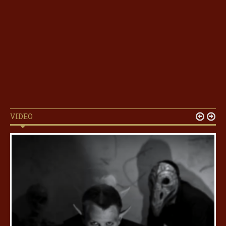
VIDEO

