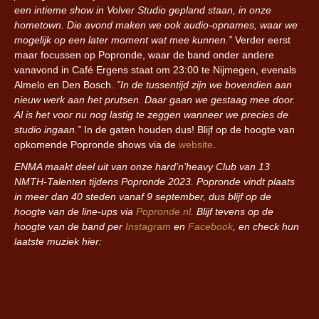
een intieme show in Volver Studio gepland staan, in onze
hometown. Die avond maken we ook audio-opnames, waar we
mogelijk op een later moment wat mee kunnen.”
Verder eerst
maar focussen op Popronde, waar de band onder andere
vanavond in Café Ergens staat om 23:00 te Nijmegen, evenals
Almelo en Den Bosch.
”In de tussentijd zijn we bovendien aan
nieuw werk aan het prutsen. Daar gaan we gestaag mee door.
Al is het voor nu nog lastig te zeggen wanneer we precies de
studio ingaan.”
In de gaten houden dus! Blijf op de hoogte van
opkomende Popronde shows via de
website
.
ENMA maakt deel uit van onze hard’n’heavy Club van 13
NMTH-Talenten tijdens Popronde 2023. Popronde vindt plaats
in meer dan 40 steden vanaf 9 september, dus blijf op de
hoogte van de line-ups via
Popronde.nl
. Blijf tevens op de
hoogte van de band per
Instagram
en
Facebook
, en check hun
laatste muziek hier: