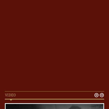
VIDEO

