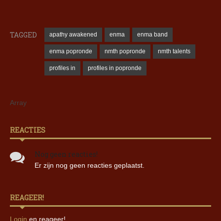
TAGGED
apathy awakened
enma
enma band
enma popronde
nmth popronde
nmth talents
profiles in
profiles in popronde
Array
REACTIES
Nog geen reacties!
Er zijn nog geen reacties geplaatst.
REAGEER!
Login
en reageer!