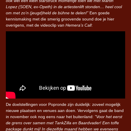
ook wel een klein starstruck momentje toen we met Martin
Lopez (SOEN, ex-Opeth) in de artiestenlift stonden… heel cool
om met zo’n (jeugd)held de bühne te delen!”
Een goede
kennismaking met die smerig groovende sound doe je hier
overigens, met de videoclip van
Hemera’s Call
:
De doelstellingen voor Popronde zijn duidelijk: zoveel mogelijk
nieuwe plaatsen en venues aan doen. Vervolgens gaat de band
in november ook nog eens naar het buitenland:
”Voor het eerst
de grens over samen met TankZilla en Baardvader! Een toffe
package dunkt mij! In diezelfde maand hebben we eveneens