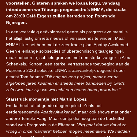
voorstellen. Gisteren spraken we Ioana Iorgu, vandaag
introduceren we Tilburgs progmaestro’s ENMA, die straks
om 23:00 Café Ergens zullen betreden top Popronde
Nijmegen.
In een veelvuldig geëxploreerd genre als progressieve metal is
het altijd lastig om iets nieuws of verrassends te vinden. Maar
ENMA flikte het hem met de zeer fraaie plaat Apathy Awakened.
Geen ellenlange solosecties of ubertechnisch gitaargepingel,
maar beheerste, subtiele grooves met een sterke zanger in Alex
Schenkels. Kortom, een sterke, verrassende toevoeging aan de
Popronde 2023 selectie. ENMA is aanvankelijk opgericht door
gitarist Tom Adams: ”
Dit nog als een project, maar over de
afgelopen jaren kwamen er steeds meer bandleden bij. Sinds
zo’n twee jaar zijn we wel echt een heuse band geworden.”
Starstruck momentje met Martin Lopez
En dat heeft al tot goede dingen geleid. Zoals het
eerdergenoemde
Apathy Awakened
, maar ook shows met onder
andere Temple Fang. Maar eentje die hoog aan de bucketlist
stond was Prognosis in de Effenaar.
”Erg gaaf dat we dat al zo
vroeg in onze “carrière” hebben mogen meemaken! We hadden