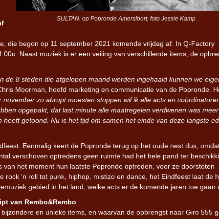
SULTAN. op Popronde Amersfoort, foto Jessie Kamp
af
itie, die begon op 11 september 2021 komende vrijdag af. In Q-Factory
0u. Naast muziek is er een veiling van verschillende items, de opbre
in de 8 steden die afgelopen maand werden ingehaald kunnen we eigen
Chris Moorman, hoofd marketing en communicatie van de Popronde. H
r november zo abrupt moesten stoppen wil ik alle acts en coördinatore
hebben opgepakt, dat last minute alle maatregelen verdwenen was mee
 heeft getoond. Nu is het tijd om samen het einde van deze langste edi
ndfeest. Eenmalig keert de Popronde terug op het oude nest dus, omda
al verschoven optredens geen ruimte had het hele pand ter beschikki
cts van het moment hun laatste Popronde optreden, voor ze doorstoten
e rock ‘n roll tot punk, hiphop, mistizo en dance, het Eindfeest laat de 
ivemuziek gebied in het land, welke acts er de komende jaren toe gaan
script van Rembo&Rembo
et bijzondere en unieke items, en waarvan de opbrengst naar Giro 555 g