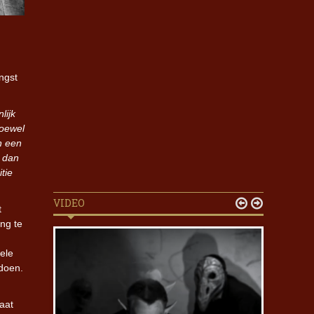
ngst
lijk
oewel
n een
r dan
tie
VIDEO


t
ng te
hele
 doen.
aat