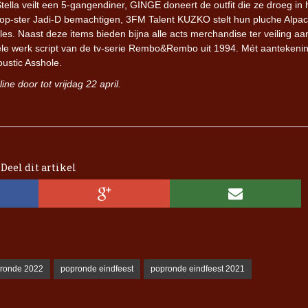
lla veilt een 5-gangendiner, GINGE doneert de outfit die ze droeg in 
phop-ster Jadi-D bemachtigen, 3FM Talent KUZKO stelt hun pluche Alpac
es. Naast deze items bieden bijna alle acts merchandise ter veiling aa
Iron Jinn doopt vers epos 
Futurist en munt Reich and
nele werk script van de tv-serie Rembo&Rembo uit 1994. Mét aantekeni
Roll-stijl
ustic Asshole.
ine door tot vrijdag 22 april.
Deel dit artikel
ronde 2022
popronde eindfeest
popronde eindfeest 2021