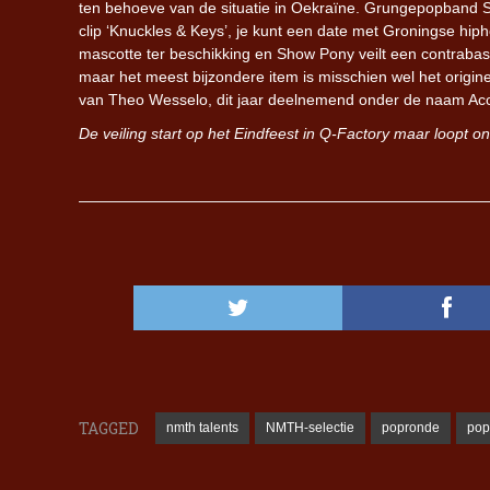
ten behoeve van de situatie in Oekraïne. Grungepopband Ste
clip ‘Knuckles & Keys’, je kunt een date met Groningse hi
mascotte ter beschikking en Show Pony veilt een contrabasl
maar het meest bijzondere item is misschien wel het origi
van Theo Wesselo, dit jaar deelnemend onder de naam Aco
De veiling start op het Eindfeest in Q-Factory maar loopt onl
TAGGED
nmth talents
NMTH-selectie
popronde
pop