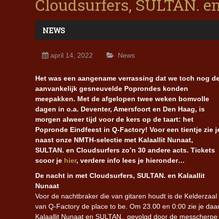
Cloudsurfers, SULTAN. en
NEWS
april 14, 2022
News
Het was een aangename verrassing dat we toch nog d
aanvankelijk gesneuvelde Poprondes konden
meepakken. Met de afgelopen twee weken bomvolle
dagen in o.a. Deventer, Amersfoort en Den Haag, is
morgen alweer tijd voor de kers op de taart: het
Popronde Eindfeest in Q-Factory! Voor een tientje zie j
naast onze NMTH-selectie met Kalaallit Nunaat,
SULTAN. en Cloudsurfers zo’n 30 andere acts. Tickets
scoor je
hier
, verdere info lees je hieronder…
De nacht in met Cloudsurfers, SULTAN. en Kalaallit
Nunaat
Voor de nachtbraker die van gitaren houdt is de Kelderzaal
van Q-Factory de place to be. Om 23.00 en 0:00 zie je daa
Kalaallit Nunaat en SULTAN., gevolgd door de messcherpe