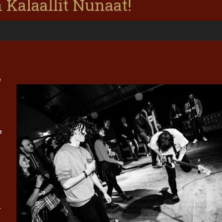
 Kalaallit Nunaat!
e
e
r