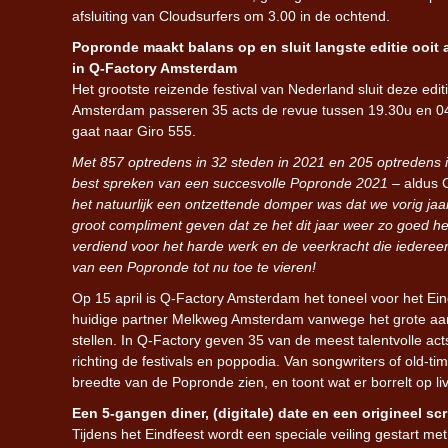
afsluiting van Cloudsurfers om 3.00 in de ochtend.
Popronde maakt balans op en sluit langste editie ooit 
in Q-Factory Amsterdam
Het grootste reizende festival van Nederland sluit deze ed
Amsterdam passeren 35 acts de revue tussen 19.30u en 04.0
gaat naar Giro 555.
Met 857 optredens in 32 steden in 2021 en 205 optredens 
best spreken van een succesvolle Popronde 2021 –
aldus 
het natuurlijk een ontzettende domper was dat we vorig jaa
groot compliment geven dat ze het dit jaar weer zo goed 
verdiend voor het harde werk en de veerkracht die iedereen
van een Popronde tot nu toe te vieren!
Op 15 april is Q-Factory Amsterdam het toneel voor het Ei
huidige partner Melkweg Amsterdam vanwege het grote aant
stellen. In Q-Factory geven 35 van de meest talentvolle a
richting de festivals en poppodia. Van songwriters of old-tim
breedte van de Popronde zien, en toont wat er borrelt op l
Een 5-gangen diner, (digitale) date en een origineel 
Tijdens het Eindfeest wordt een speciale veiling gestart m