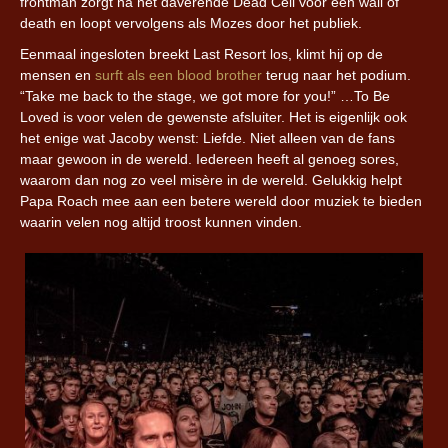
frontman zorgt na het daverende Dead Cell voor een wall of
death en loopt vervolgens als Mozes door het publiek.
Eenmaal ingesloten breekt Last Resort los, klimt hij op de
mensen en
surft als een blood brother
terug naar het podium.
“Take me back to the stage, we got more for you!” …To Be
Loved is voor velen de gewenste afsluiter. Het is eigenlijk ook
het enige wat Jacoby wenst: Liefde. Niet alleen van de fans
maar gewoon in de wereld. Iedereen heeft al genoeg sores,
waarom dan nog zo veel misère in de wereld. Gelukkig helpt
Papa Roach mee aan een betere wereld door muziek te bieden
waarin velen nog altijd troost kunnen vinden.