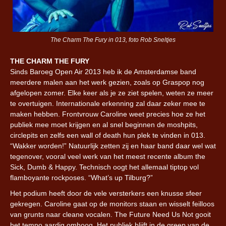
The Charm The Fury in 013, foto Rob Sneltjes
THE CHARM THE FURY
Sinds Baroeg Open Air 2013 heb ik de Amsterdamse band
meerdere malen aan het werk gezien, zoals op Graspop nog
afgelopen zomer. Elke keer als je ze ziet spelen, weten ze meer
te overtuigen. Internationale erkenning zal daar zeker mee te
maken hebben. Frontvrouw Caroline weet precies hoe ze het
publiek mee moet krijgen en al snel beginnen de moshpits,
circlepits en zelfs een wall of death hun plek te vinden in 013.
“Wakker worden!” Natuurlijk zetten zij en haar band daar wel wat
tegenover, vooral veel werk van het meest recente album the
Sick, Dumb & Happy. Technisch oogt het allemaal tiptop vol
flamboyante rockposes. “What’s up Tilburg?”
Het podium heeft door de vele versterkers een knusse sfeer
gekregen. Caroline gaat op de monitors staan en wisselt feilloos
van grunts naar cleane vocalen. The Future Need Us Not gooit
het tempo aardig omhoog. Het publiek blijft in de greep van de