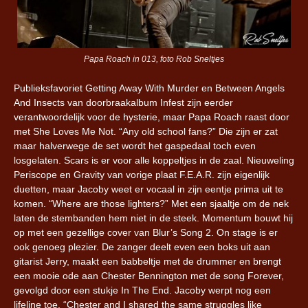
Papa Roach in 013, foto Rob Sneltjes
Publieksfavoriet Getting Away With Murder en Between Angels
And Insects van doorbraakalbum Infest zijn eerder
verantwoordelijk voor de hysterie, maar Papa Roach raast door
met She Loves Me Not. “Any old school fans?” Die zijn er zat
maar halverwege de set wordt het gaspedaal toch even
losgelaten. Scars is er voor alle koppeltjes in de zaal. Nieuweling
Periscope en Gravity van vorige plaat F.E.A.R. zijn eigenlijk
duetten, maar Jacoby weet er vocaal in zijn eentje prima uit te
komen. “Where are those lighters?” Met een sjaaltje om de nek
laten de stembanden hem niet in de steek. Momentum bouwt hij
op met een gezellige cover van Blur’s Song 2. On stage is er
ook genoeg plezier. De zanger deelt even een boks uit aan
gitarist Jerry, maakt een babbeltje met de drummer en brengt
een mooie ode aan Chester Bennington met de song Forever,
gevolgd door een stukje In The End. Jacoby werpt nog een
lifeline toe. “Chester and I shared the same struggles like