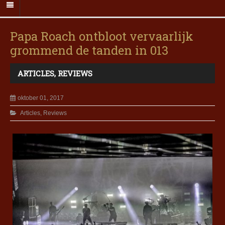
Papa Roach ontbloot vervaarlijk
grommend de tanden in 013
ARTICLES
,
REVIEWS
oktober 01, 2017
Articles
,
Reviews