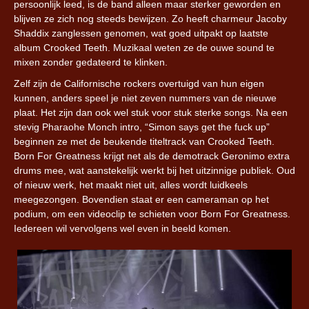
persoonlijk leed, is de band alleen maar sterker geworden en
blijven ze zich nog steeds bewijzen. Zo heeft charmeur Jacoby
Shaddix zanglessen genomen, wat goed uitpakt op laatste
album Crooked Teeth. Muzikaal weten ze de ouwe sound te
mixen zonder gedateerd te klinken.
Zelf zijn de Californische rockers overtuigd van hun eigen
kunnen, anders speel je niet zeven nummers van de nieuwe
plaat. Het zijn dan ook wel stuk voor stuk sterke songs. Na een
stevig Pharaohe Monch intro, “Simon says get the fuck up”
beginnen ze met de beukende titeltrack van Crooked Teeth.
Born For Greatness krijgt net als de demotrack Geronimo extra
drums mee, wat aanstekelijk werkt bij het uitzinnige publiek. Oud
of nieuw werk, het maakt niet uit, alles wordt luidkeels
meegezongen. Bovendien staat er een cameraman op het
podium, om een videoclip te schieten voor Born For Greatness.
Iedereen wil vervolgens wel even in beeld komen.