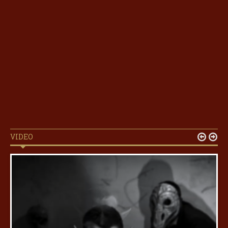
VIDEO

