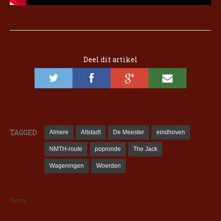
Deel dit artikel
TAGGED
Almere
Altstadt
De Meester
eindhoven
NMTH-route
popronde
The Jack
Wageningen
Woerden
Array