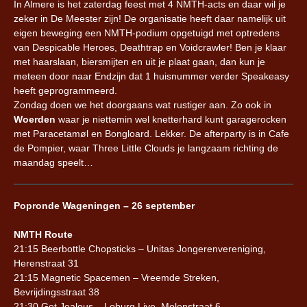
In Almere is het zaterdag feest met 4 NMTH-acts en daar wil je
zeker in De Meester zijn! De organisatie heeft daar namelijk uit
eigen beweging een NMTH-podium opgetuigd met optredens
van Despicable Heroes, Deathtrap en Voidcrawler! Ben je klaar
met haarslaan, biersmijten en uit je plaat gaan, dan kun je
meteen door naar Endzijn dat 1 huisnummer verder Speakeasy
heeft geprogrammeerd.
Zondag doen we het doorgaans wat rustiger aan. Zo ook in
Woerden
waar je niettemin wel knetterhard kunt garagerocken
met Paracetamøl en Bongloard. Lekker. De afterparty is in Cafe
de Pompier, waar Three Little Clouds je langzaam richting de
maandag speelt…
Popronde Wageningen – 26 september
NMTH Route
21:15 Beerbottle Chopsticks – Unitas Jongerenvereniging,
Herenstraat 31
21:15 Magnetic Spacemen – Vreemde Streken,
Bevrijdingsstraat 38
21:30 Get Jealous – Loburg Live, Molenstraat 6