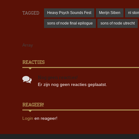
TAGGED
Heavy Psych Sounds Fest
Merijn Siben
nl sto
sons of node final epilogue
sons of node utrecht
Array
REACTIES
Nog geen reacties!
Er zijn nog geen reacties geplaatst.
REAGEER!
Login
en reageer!