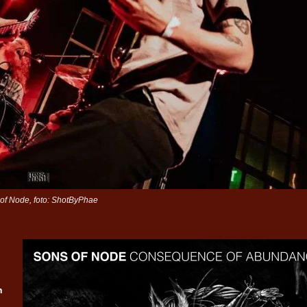
of Node, foto: ShotByPhae
n