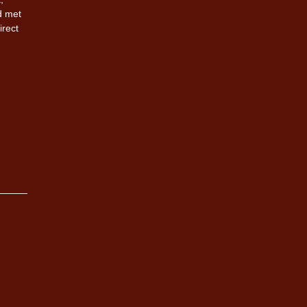
d met
irect