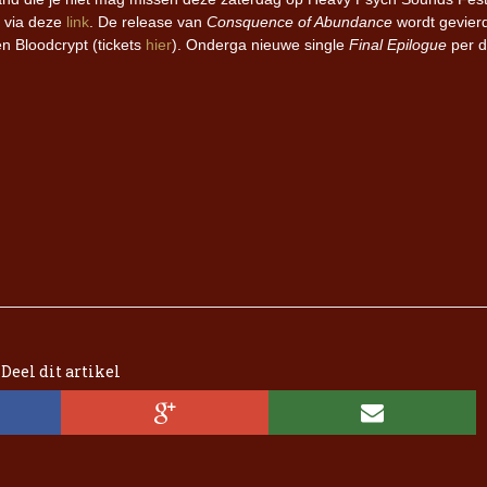
u via deze
link
. De release van
Consquence of Abundance
wordt gevier
en Bloodcrypt (tickets
hier
). Onderga nieuwe single
Final Epilogue
per d
Deel dit artikel