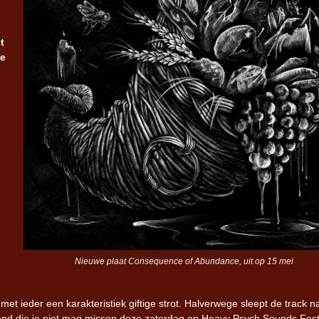
Iron Jinn doopt vers epos 
t
Futurist en munt Reich and
de
Roll-stijl
Nieuwe plaat Consequence of Abundance, uit op 15 mei
met ieder een karakteristiek giftige strot. Halverwege sleept de track n
and die je niet mag missen deze zaterdag op Heavy Psych Sounds Fest