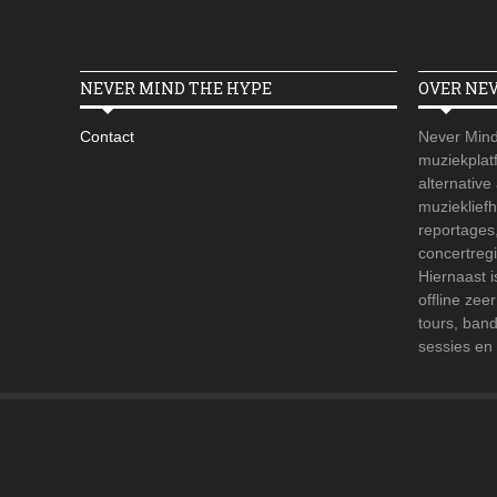
NEVER MIND THE HYPE
OVER NE
Contact
Never Mind
muziekplatf
alternative
muzieklief
reportages
concertregi
Hiernaast 
offline zee
tours, ban
sessies en