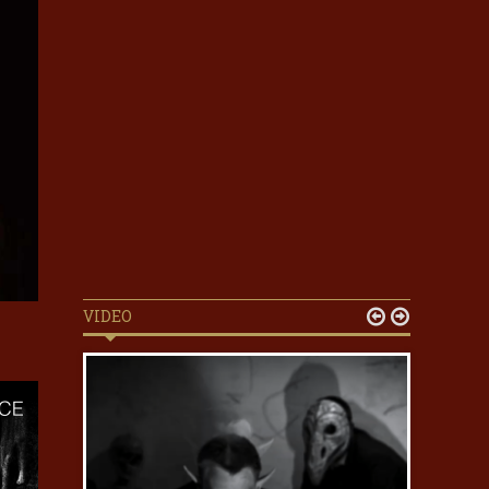
VIDEO

