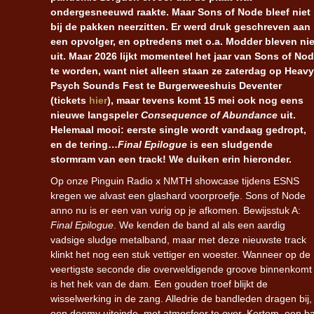
ondergesneeuwd raakte. Maar Sons of Node bleef niet
bij de pakken neerzitten. Er werd druk geschreven aan
een opvolger, en optredens met o.a. Modder bleven nie
uit. Maar 2026 lijkt momenteel het jaar van Sons of No
te worden, want niet alleen staan ze zaterdag op Heavy
Psych Sounds Fest te Burgerweeshuis Deventer
(tickets
hier
), maar tevens komt 15 mei ook nog eens
nieuwe langspeler
Consequence of Abundance
uit.
Helemaal mooi: eerste single wordt vandaag gedropt,
en de tering…
Final Epilogue
is een sludgende
stormram van een track! We duiken erin hieronder.
Op onze Pinguin Radio x NMTH showcase tijdens ESNS
kregen we alvast een glashard voorproefje. Sons of Node
anno nu is er een van vurig op je afkomen. Bewijsstuk A:
Final Epilogue
. We kenden de band al als een aardig
vadsige sludge metalband, maar met deze nieuwste track
klinkt het nog een stuk vettiger en woester. Wanneer op de
veertigste seconde die overweldigende groove binnenkomt
is het hek van de dam. Een gouden troef blijkt de
wisselwerking in de zang. Alledrie de bandleden dragen bij, 
een doomy uiteinde, met atmosfeer te over. Kortom, een b