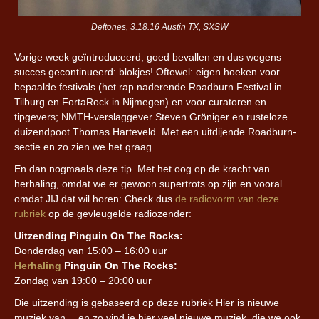
Deftones, 3.18.16 Austin TX, SXSW
Vorige week geïntroduceerd, goed bevallen en dus wegens
succes gecontinueerd: blokjes! Oftewel: eigen hoeken voor
bepaalde festivals (het rap naderende Roadburn Festival in
Tilburg en FortaRock in Nijmegen) en voor curatoren en
tipgevers; NMTH-verslaggever Steven Gröniger en rusteloze
duizendpoot Thomas Harteveld. Met een uitdijende Roadburn-
sectie en zo zien we het graag.
En dan nogmaals deze tip. Met het oog op de kracht van
herhaling, omdat we er gewoon supertrots op zijn en vooral
omdat JIJ dat wil horen: Check dus
de radiovorm van deze
rubriek
op de gevleugelde radiozender:
Uitzending Pinguin On The Rocks:
Donderdag van 15:00 – 16:00 uur
Herhaling
Pinguin On The Rocks:
Zondag van 19:00 – 20:00 uur
Die uitzending is gebaseerd op deze rubriek Hier is nieuwe
muziek van… en zo vind je hier veel nieuwe muziek, die we ook