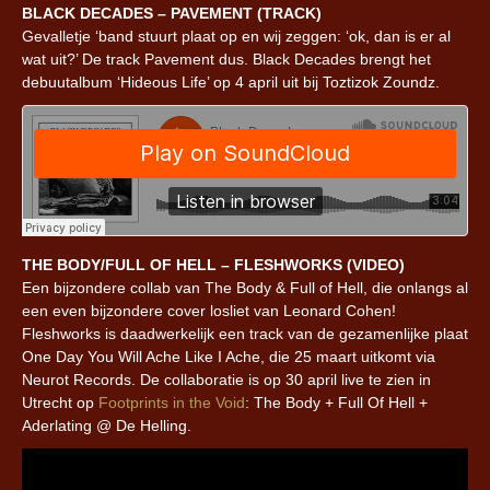
BLACK DECADES – PAVEMENT (TRACK)
Gevalletje ‘band stuurt plaat op en wij zeggen: ‘ok, dan is er al
wat uit?’ De track Pavement dus. Black Decades brengt het
debuutalbum ‘Hideous Life’ op 4 april uit bij Toztizok Zoundz.
THE BODY/FULL OF HELL – FLESHWORKS (VIDEO)
Een bijzondere collab van The Body & Full of Hell, die onlangs al
een even bijzondere cover losliet van Leonard Cohen!
Fleshworks is daadwerkelijk een track van de gezamenlijke plaat
One Day You Will Ache Like I Ache, die 25 maart uitkomt via
Neurot Records. De collaboratie is op 30 april live te zien in
Utrecht op
Footprints in the Void
: The Body + Full Of Hell +
Aderlating @ De Helling.