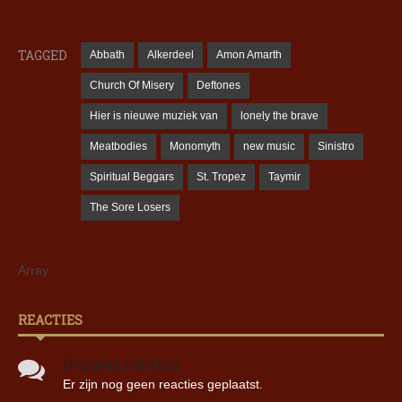
TAGGED
Abbath
Alkerdeel
Amon Amarth
Church Of Misery
Deftones
Hier is nieuwe muziek van
lonely the brave
Meatbodies
Monomyth
new music
Sinistro
Spiritual Beggars
St. Tropez
Taymir
The Sore Losers
Array
REACTIES
Nog geen reacties!
Er zijn nog geen reacties geplaatst.