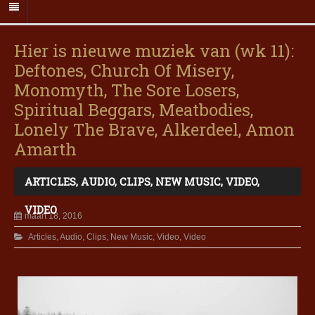
Hier is nieuwe muziek van (wk 11):
Deftones, Church Of Misery,
Monomyth, The Sore Losers,
Spiritual Beggars, Meatbodies,
Lonely The Brave, Alkerdeel, Amon
Amarth
ARTICLES
,
AUDIO
,
CLIPS
,
NEW MUSIC
,
VIDEO
,
VIDEO
maart 18, 2016
Articles
,
Audio
,
Clips
,
New Music
,
Video
,
Video