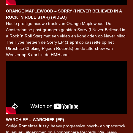
ORANGE MAPLEWOOD – SORRY (I NEVER BELIEVED IN A
ROCK ’N ROLL STAR) (VIDEO)
Heule prettige nieuwe track van Orange Maplewood. De
Amsterdamse post-grungers gooiden Sorry (I Never Believed in
a Rock ’n Roll Star) met een video en kondigden op Never Mind
The Hype meteen de Sorry EP (1 april op cassette op het
Utrechtse Choking Pigeon Records) en de aftershow van
Weezer op 8 april in de HMH aan.
WARCHIEF – WARCHIEF (EP)
Stukje Romeinse fuzzy, heavy progressive psych- en spacerock.
In januari uitgekomen op Phonosphera Records. Via Heavy