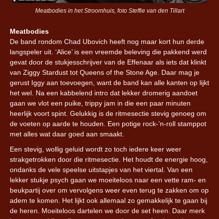
Meatbodies in het Stroomhuis, foto Steffie van den Tillart
Meatbodies
De band rondom Chad Ubovich heeft nog maar kort hun derde
langspeler uit. ‘Alice’ is een vreemde beleving die pakkend werd
gevat door de stukjesschrijver van de Effenaar als iets dat klinkt
van Ziggy Stardust tot Queens of the Stone Age. Daar mag je
gerust Iggy aan toevoegen, want de band kan alle kanten op lijkt
het wel. Na een kabbelend intro dat lekker dromerig aandoet
gaan we vlot een puike, trippy jam in die een paar minuten
heerlijk voort spint. Gelukkig is de ritmesectie stevig genoeg om
de voeten op aarde te houden. Een potige rock-’n-roll stamppot
met alles wat daar goed aan smaakt.
Een stevig, wollig geluid wordt zo toch iedere keer weer
strakgetrokken door die ritmesectie. Het houdt de energie hoog,
ondanks de vele speelse uitstapjes van het viertal. Van een
lekker stukje psych gaan we moeiteloos naar een vette ram- en
beukpartij over om vervolgens weer even terug te zakken om op
adem te komen. Het lijkt ook allemaal zo gemakkelijk te gaan bij
de heren. Moeiteloos dartelen we door de set heen. Daar merk