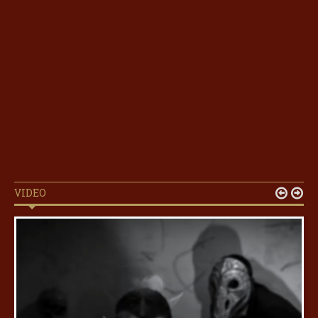
VIDEO

