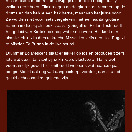
noiserockers hebben een stevig geluid met de nodige fuzzy
wolken eromheen. Flink raggen op de gitaren en rammen op de
drums en dan heb je een bak herrie, maar van het juiste soort.
Ze worden niet voor niets vergeleken met een aantal grotere
namen in die psych hoek, zoals Ty Segall en Fidlar. Toch heeft
het geluid van Bartek ook nog wat primitievers. Het kent een
simpliciteit in zijn directe kracht. Misschien zelfs een tikje Fugazi
of Mission To Burma in de live sound.
Drummer Bo Meskens slaat er lekker op los en produceert zelfs
iets wat qua intensiteit bijna klinkt als blastbeats. Het is wel
voornamelijk geweld, er ontbreekt wel eens wat nuance qua
songs. Mocht dat nog wat aangescherpt worden, dan zou het
geluid echt compleet grijpend zijn.