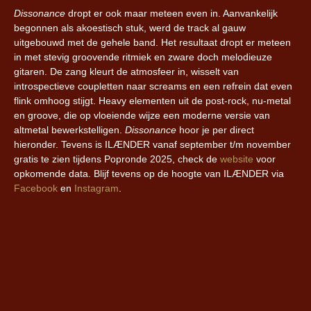
Dissonance
dropt er ook maar meteen even in. Aanvankelijk
begonnen als akoestisch stuk, werd de track al gauw
uitgebouwd met de gehele band. Het resultaat dropt er meteen
in met stevig groovende ritmiek en zware doch melodieuze
gitaren. De zang kleurt de atmosfeer in, wisselt van
introspectieve coupletten naar screams en een refrein dat even
flink omhoog stijgt. Heavy elementen uit de post-rock, nu-metal
en groove, die op vloeiende wijze een moderne versie van
altmetal bewerkstelligen.
Dissonance
hoor je per direct
hieronder. Tevens is ILÆNDER vanaf september t/m november
gratis te zien tijdens Popronde 2025, check de
website
voor
opkomende data. Blijf tevens op de hoogte van ILÆNDER via
Facebook
en
Instagram
.