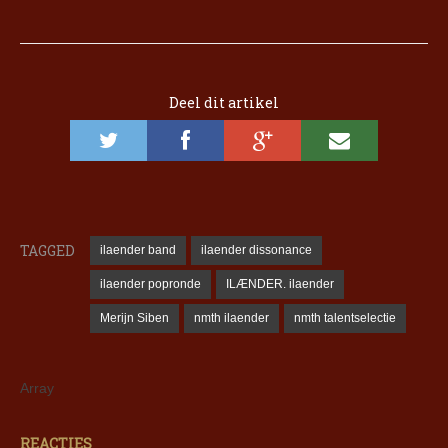
Deel dit artikel
TAGGED
ilaender band
ilaender dissonance
ilaender popronde
ILÆNDER. ilaender
Merijn Siben
nmth ilaender
nmth talentselectie
Array
REACTIES