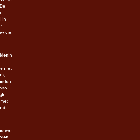
 De
n
l in
e.
uw die
ddenin
se met
rs,
vinden
iano
gle
 met
r de
nieuwe’
koren.