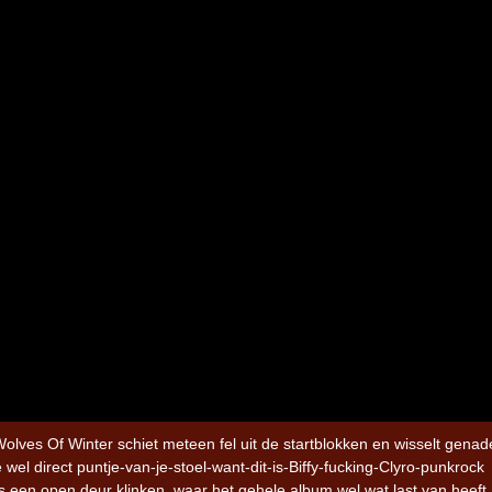
Iron Jinn doopt vers epos 
Futurist en munt Reich and
Roll-stijl
Wolves Of Winter schiet meteen fel uit de startblokken en wisselt genad
wel direct puntje-van-je-stoel-want-dit-is-Biffy-fucking-Clyro-punkrock
s een open deur klinken, waar het gehele album wel wat last van heeft, 