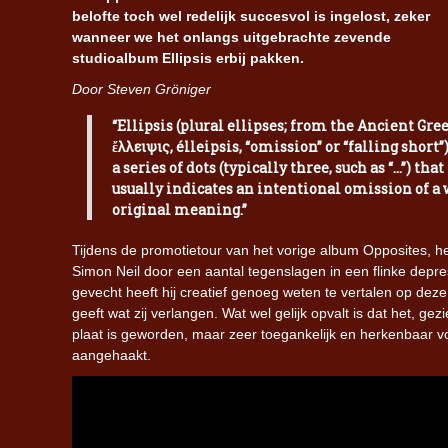
belofte toch wel redelijk succesvol is ingelost, zeker
wanneer we het onlangs uitgebrachte zevende
studioalbum Ellipsis erbij pakken.
Door Steven Gröniger
“Ellipsis (plural ellipses; from the Ancient Gre
ἔλλειψις, élleipsis, “omission” or “falling short”)
a series of dots (typically three, such as “…”) that
usually indicates an intentional omission of a 
original meaning.”
Tijdens de promotietour van het vorige album Opposites, h
Simon Neil door een aantal tegenslagen in een flinke depres
gevecht heeft hij creatief genoeg weten te vertalen op deze ni
geeft wat zij verlangen. Wat wel gelijk opvalt is dat het, g
plaat is geworden, maar zeer toegankelijk en herkenbaar voo
aangehaakt.