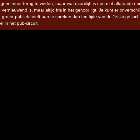
ergens meer terug te vinden, maar wat overblijft is een niet aflatende en
vernieuwend is, maar altijd fris in het gehoor ligt. Je kunt er onverschil
n groter publiek heeft aan te spreken dan ten tijde van de 15-jarige joch
n in het pub-circuit.