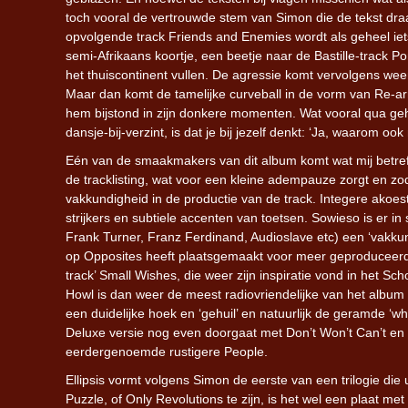
toch vooral de vertrouwde stem van Simon die de tekst draa
opvolgende track Friends and Enemies wordt als geheel ie
semi-Afrikaans koortje, een beetje naar de Bastille-track P
het thuiscontinent vullen. De agressie komt vervolgens wee
Maar dan komt de tamelijke curveball in de vorm van Re-arr
hem bijstond in zijn donkere momenten. Wat vooral qua g
dansje-bij-verzint, is dat je bij jezelf denkt: ‘Ja, waarom ook n
Eén van de smaakmakers van dit album komt wat mij betreft 
de tracklisting, wat voor een kleine adempauze zorgt en 
vakkundigheid in de productie van de track. Integere ako
strijkers en subtiele accenten van toetsen. Sowieso is er 
Frank Turner, Franz Ferdinand, Audioslave etc) een ‘vakk
op Opposites heeft plaatsgemaakt voor meer geproduceerde
track’ Small Wishes, die weer zijn inspiratie vond in het S
Howl is dan weer de meest radiovriendelijke van het album 
een duidelijke hoek en ‘gehuil’ en natuurlijk de geramde ‘w
Deluxe versie nog even doorgaat met Don’t Won’t Can’t en 
eerdergenoemde rustigere People.
Ellipsis vormt volgens Simon de eerste van een trilogie die
Puzzle, of Only Revolutions te zijn, is het wel een plaat met