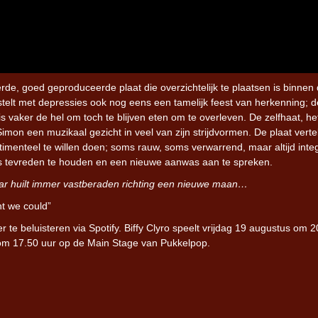
rde, goed geproduceerde plaat die overzichtelijk te plaatsen is binnen
rstelt met depressies ook nog eens een tamelijk feest van herkenning; d
 vaker de hel om toch te blijven eten om te overleven. De zelfhaat, he
on een muzikaal gezicht in veel van zijn strijdvormen. De plaat vertel
timenteel te willen doen; soms rauw, soms verwarrend, maar altijd integ
ans tevreden te houden en een nieuwe aanwas aan te spreken.
maar huilt immer vastberaden richting een nieuwe maan…
t we could”
r te beluisteren via Spotify. Biffy Clyro speelt vrijdag 19 augustus om 
om 17.50 uur op de Main Stage van Pukkelpop.