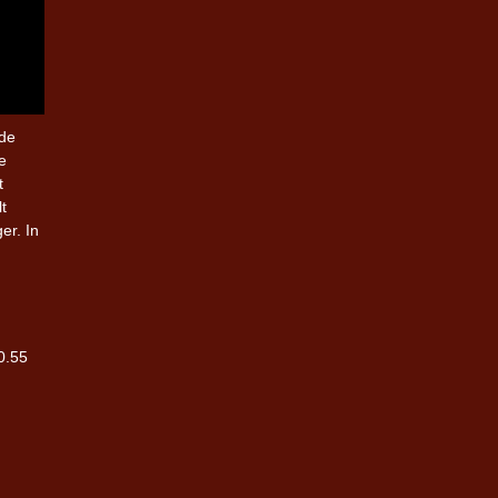
 de
e
t
t
er. In
20.55