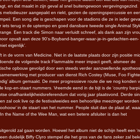
gt, en dat maakt in zijn geval al snel buitengewoon vergevingsgezind.
ts melodieuzer aangepakt en riekt, gezien de openingspercussie en ee
ompeii. Een song die is geschapen voor de stadions die ze in ieder geva
r iets terug in de uptempo en goed dansbare tweede single Animal Styl
ange. Een track die Simon naar verluidt schreef, als dank aan zijn vro
ehoor opvalt aan deze 90’s-Boyband-banger-waar-je-in-gedachten-een-
iet eigenlijk’.
in de vorm van Medicine. Niet in de laatste plaats door zijn positie mi
zodoende de volgende track Flammable meer impact geeft, alsmeer de
estische opbouw gevolgd door een steeds verder aanzwellende apotheo
in samenwerking met producer van dienst Rich Costey (Muse, Foo Fighte
undig’ album gemaakt. De meer progressieve route die we nog konden 
 kop-en-staart nummers. Vreemde eend in de bijt is de ‘country barp
chotse onafhankelijkheidsreferendum dat vorig jaar plaatsvond. Derde sin
en zal ook live op de festivalweides een behoorlijke meezinger worden
hoohoow’ in de staart van het nummer. People sluit dan de plaat af, waa
In the Name of the Wee Man, wat een betere afsluiter is dan het
 uitgerold zal gaan worden. Hoewel het album niet de schijn heeft een ‘
 een duidelijk Biffy Clyro stempel die het gros van de fans zeker zal be