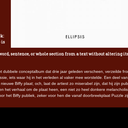
ek:
 is
word, sentence, or whole section from a text without altering it
et dubbele conceptalbum dat drie jaar geleden verscheen, verzeilde fr
sie, iets waar hij in het verleden al vaker mee worstelde. Een deel van
euwe Biffy plaat; och, laat de artiest zo miserabel zijn, dat hij zijn pub
ezien het verhaal om de plaat heen, een niet zo heel donkere melancholi
r het Biffy publiek, zeker voor hen die vanaf doorbreekplaat Puzzle zi