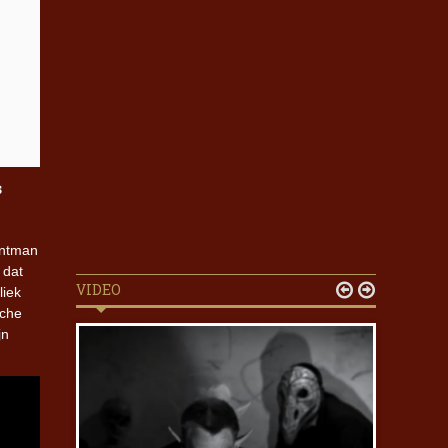
s
ontman
 dat
VIDEO


liek
sche
jn