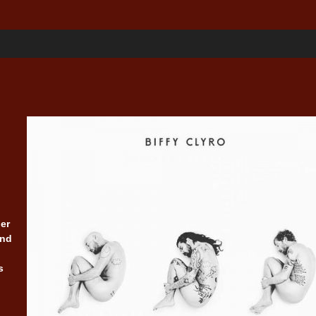
er
and
s