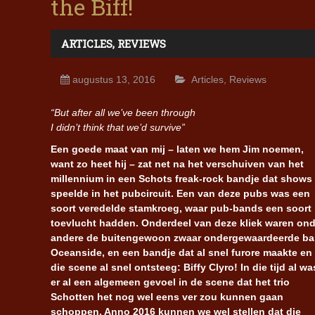
the Biff!
ARTICLES
,
REVIEWS
augustus 13, 2016
Articles
,
Reviews
“But after all we’ve been through
I didn’t think that we’d survive”
Een goede maat van mij – laten we hem Jim noemen,
want zo heet hij – zat net na het verschuiven van het
millennium in een Schots freak-rock bandje dat shows
speelde in het pubcircuit. Een van deze pubs was een
soort veredelde stamkroeg, waar pub-bands een soort
toevlucht hadden. Onderdeel van deze kliek waren ond
andere de buitengewoon zwaar ondergewaardeerde b
Oceanside, en een bandje dat al snel furore maakte en
die scene al snel ontsteeg: Biffy Clyro! In die tijd al wa
er al een algemeen gevoel in de scene dat het trio
Schotten het nog wel eens ver zou kunnen gaan
schoppen. Anno 2016 kunnen we wel stellen dat die