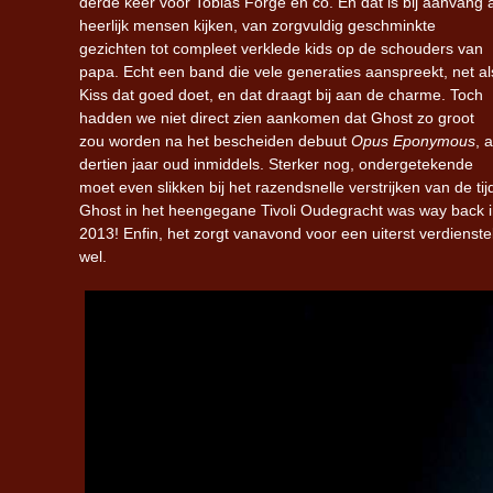
derde keer voor Tobias Forge en co. En dat is bij aanvang a
heerlijk mensen kijken, van zorgvuldig geschminkte
gezichten tot compleet verklede kids op de schouders van
papa. Echt een band die vele generaties aanspreekt, net al
Kiss dat goed doet, en dat draagt bij aan de charme. Toch
hadden we niet direct zien aankomen dat Ghost zo groot
zou worden na het bescheiden debuut
Opus Eponymous
, a
dertien jaar oud inmiddels. Sterker nog, ondergetekende
moet even slikken bij het razendsnelle verstrijken van de tij
Ghost in het heengegane Tivoli Oudegracht was way back 
2013! Enfin, het zorgt vanavond voor een uiterst verdienste
wel.