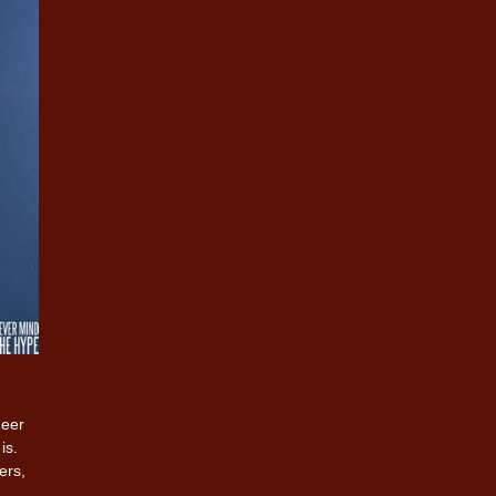
neer
is.
ers,