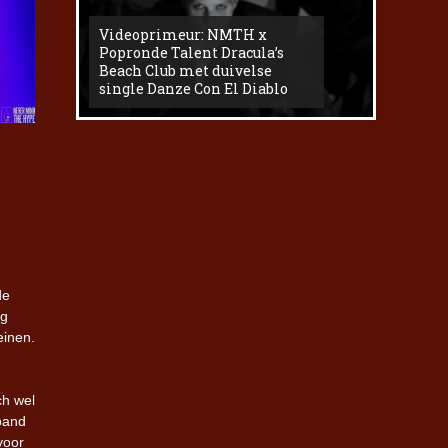
Videoprimeur: NMTH x
The
Popronde Talent Dracula’s
Zemma s
Beach Club met duivelse
underg
single Danze Con El Diablo
livesess
de
ng
einen.
ch wel
band
voor