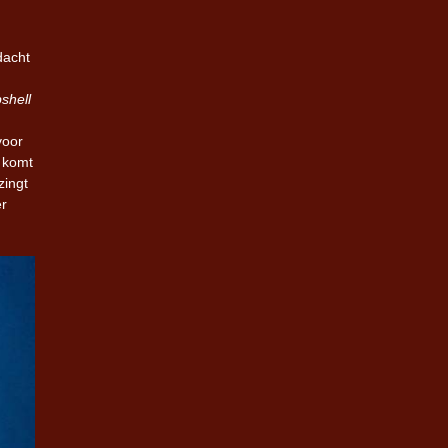
dacht
shell
voor
 komt
zingt
er