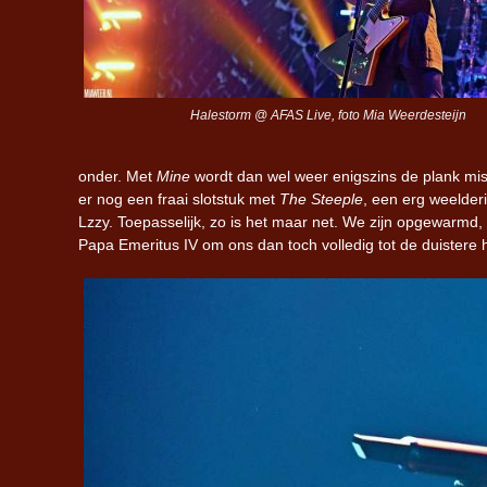
Halestorm @ AFAS Live, foto Mia Weerdesteijn
onder. Met
Mine
wordt dan wel weer enigszins de plank mi
er nog een fraai slotstuk met
The Steeple
, een erg weelder
Lzzy. Toepasselijk, zo is het maar net. We zijn opgewarmd, d
Papa Emeritus IV om ons dan toch volledig tot de duistere 