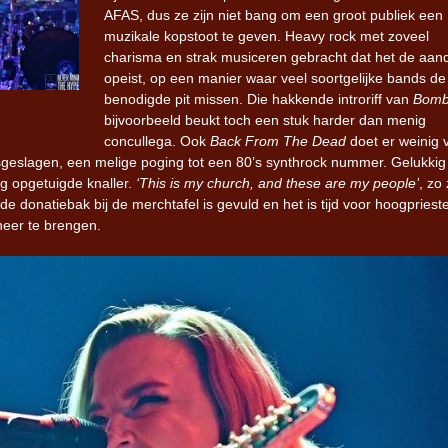
AFAS, dus ze zijn niet bang om een groot publiek een
muzikale kopstoot te geven. Heavy rock met zoveel
charisma en strak musiceren gebracht dat het de aan
opeist, op een manier waar veel soortgelijke bands de
benodigde pit missen. Die hakkende introriff van
Bomb
bijvoorbeeld beukt toch een stuk harder dan menig
concullega. Ook
Back From The Dead
doet er weinig 
sgeslagen, een melige poging tot een 80’s synthrock nummer. Gelukkig
ig opgetuigde knaller.
‘This is my church, and these are my people’
, zo 
e donatiebak bij de merchtafel is gevuld en het is tijd voor hoogpriest
heer te brengen.