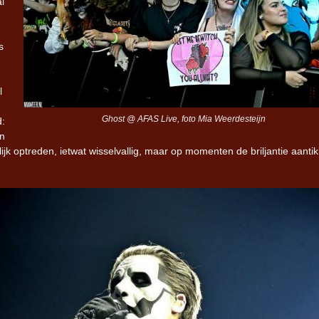
l
s
l
Ghost @ AFAS Live, foto Mia Weerdesteijn
d:
in
lijk optreden, ietwat wisselvallig, maar op momenten de briljantie aanti