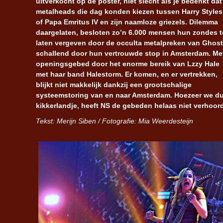
uitverkocht op de poster, niet slecht als je bedenkt dat
metalheads die dag konden kiezen tussen Harry Styles
of Papa Emritus IV en zijn naamloze griezels. Dilemma
daargelaten, besloten zo’n 6.000 mensen hun zondes t
laten vergeven door de occulta metalpreken van Ghost
schallend door hun vertrouwde stop in Amsterdam. Me
openingsgebed door het enorme bereik van Lzzy Hale
met haar band Halestorm. Er komen, en er vertrekken,
blijkt niet makkelijk dankzij een grootschalige
systeemstoring van en naar Amsterdam. Hoezeer we du
kikkerlandje, heeft NS de gebeden helaas niet verhoor
Tekst: Merijn Siben / Fotografie: Mia Weerdesteijn