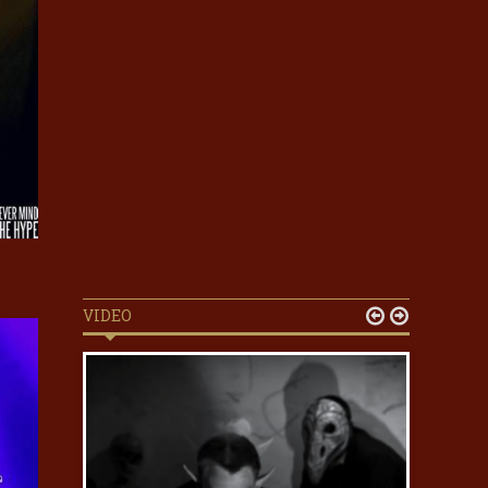
VIDEO

