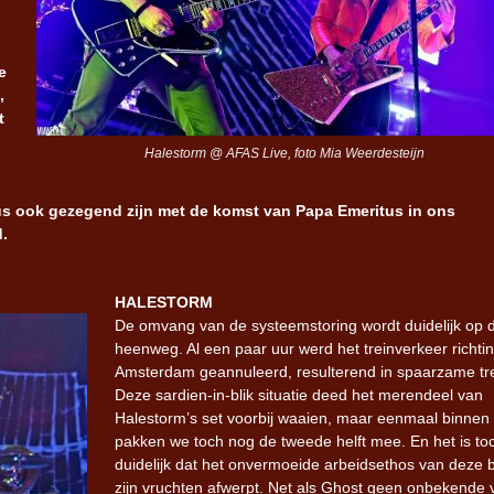
Iron Jinn doopt vers epos 
e
Futurist en munt Reich and
,
Roll-stijl
t
Halestorm @ AFAS Live, foto Mia Weerdesteijn
s ook gezegend zijn met de komst van Papa Emeritus in ons
d.
HALESTORM
De omvang van de systeemstoring wordt duidelijk op 
heenweg. Al een paar uur werd het treinverkeer richti
Amsterdam geannuleerd, resulterend in spaarzame tr
Deze sardien-in-blik situatie deed het merendeel van
Halestorm’s set voorbij waaien, maar eenmaal binnen
pakken we toch nog de tweede helft mee. En het is to
duidelijk dat het onvermoeide arbeidsethos van deze 
zijn vruchten afwerpt. Net als Ghost geen onbekende 