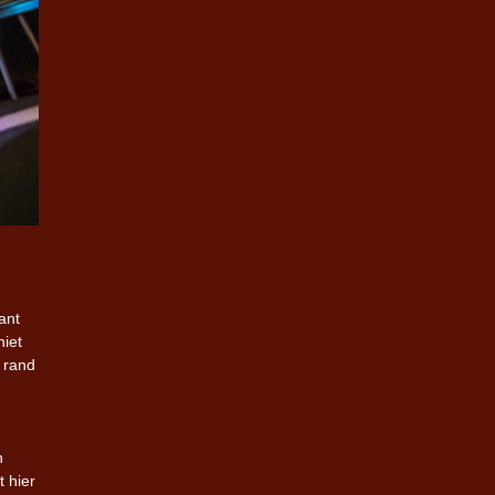
ant
iet
 rand
n
 hier