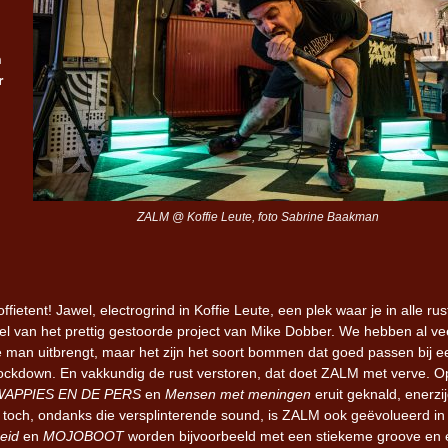
Iron Jinn doopt vers epos 
n
Futurist en munt Reich and
r
Roll-stijl
ZALM @ Koffie Leute, foto Sabrine Baakman
ent! Jawel, electrogrind in Koffie Leute, een plek waar je in alle rus
el van het prettig gestoorde project van Mike Dobber. We hebben al ve
man uitbrengt, maar het zijn het soort bommen dat goed passen bij e
lockdown. En vakkundig de rust verstoren, dat doet ZALM met verve. O
WAPPIES EN DE PERS
en
Mensen met meningen
eruit geknald, enerzij
n toch, ondanks die versplinterende sound, is ZALM ook geëvolueerd in
eid
en
MOJOBOOT
worden bijvoorbeeld met een stiekeme groove en