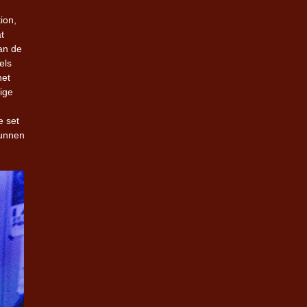
ion,
t
van de
els
het
ige
e set
kunnen