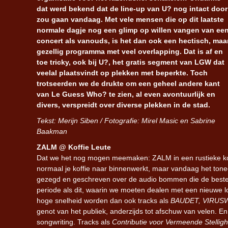
dat werd bekend dat de line-up van U? nog intact door
zou gaan vandaag.
Met vele mensen die op dit laatste
normale dagje nog een glimp op willen vangen van ee
concert als vanouds, is het dan ook een hectisch, maa
gezellig programma met veel overlapping. Dat is af en
toe tricky, ook bij U?, het gratis segment van LGW dat
veelal
plaatsvindt op plekken met beperkte. Toch
trotseerden we de drukte om een geheel andere kant
van Le Guess Who? te zien, al even avontuurlijk en
divers, verspreidt over diverse plekken in de stad.
Tekst: Merijn Siben / Fotografie: Mirel Masic en Sabrine
Baakman
ZALM @ Koffie Leute
Dat we het nog mogen meemaken: ZALM in een rustieke koffiet
normaal je koffie naar binnenwerkt, maar vandaag het tone
gezegd en geschreven over de audio bommen die de beste 
periode als dit, waarin we moeten dealen met een nieuwe 
hoge snelheid worden dan ook tracks als
BAUDET, VIRUS
genot van het publiek, anderzijds tot afschuw van velen. E
songwriting. Tracks als
Contributie voor Vermeende Stelligh