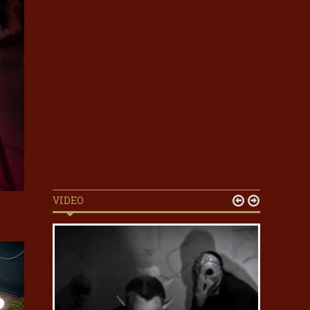
VIDEO

