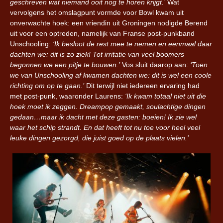
geschreven wat niemand ooit nog te horen krijgt.’
Wat
vervolgens het omslagpunt vormde voor Bowl kwam uit
onverwachte hoek: een vriendin uit Groningen nodigde Berend
uit voor een optreden, namelijk van Franse post-punkband
Unschooling:
‘Ik besloot de rest mee te nemen en eenmaal daar
dachten we: dit is zo ziek! Tot irritatie van veel boomers
begonnen we een pitje te bouwen.’
Vos sluit daarop aan:
‘Toen
we van Unschooling af kwamen dachten we: dit is wel een coole
richting om op te gaan.’
Dit terwijl niet iedereen ervaring had
met post-punk, waaronder Laurens:
‘Ik kwam totaal niet uit die
hoek moet ik zeggen. Dreampop gemaakt, soulachtige dingen
gedaan…maar ik dacht met deze gasten: boeien! Ik zie wel
waar het schip strandt. En dat heeft tot nu toe voor heel veel
leuke dingen gezorgd, die juist goed op de plaats vielen.’