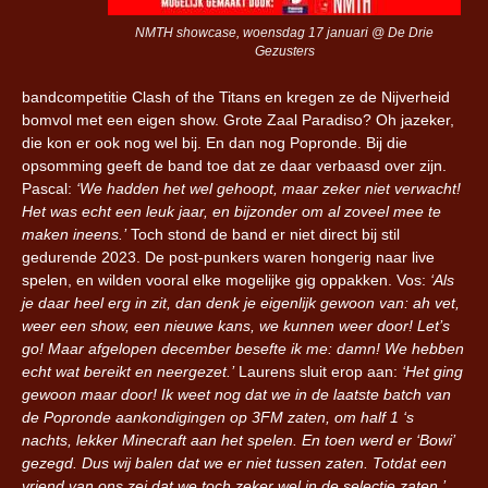
NMTH showcase, woensdag 17 januari @ De Drie
Gezusters
bandcompetitie Clash of the Titans en kregen ze de Nijverheid
bomvol met een eigen show. Grote Zaal Paradiso? Oh jazeker,
die kon er ook nog wel bij. En dan nog Popronde. Bij die
opsomming geeft de band toe dat ze daar verbaasd over zijn.
Pascal:
‘We hadden het wel gehoopt, maar zeker niet verwacht!
Het was echt een leuk jaar, en bijzonder om al zoveel mee te
maken ineens.’
Toch stond de band er niet direct bij stil
gedurende 2023. De post-punkers waren hongerig naar live
spelen, en wilden vooral elke mogelijke gig oppakken. Vos:
‘Als
je daar heel erg in zit, dan denk je eigenlijk gewoon van: ah vet,
weer een show, een nieuwe kans, we kunnen weer door! Let’s
go! Maar afgelopen december besefte ik me: damn! We hebben
echt wat bereikt en neergezet.’
Laurens sluit erop aan:
‘Het ging
gewoon maar door! Ik weet nog dat we in de laatste batch van
de Popronde aankondigingen op 3FM zaten, om half 1 ‘s
nachts, lekker Minecraft aan het spelen. En toen werd er ‘Bowi’
gezegd. Dus wij balen dat we er niet tussen zaten. Totdat een
vriend van ons zei dat we toch zeker wel in de selectie zaten.’