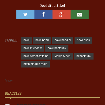
Deel dit artikel
TAGGED
bowl
bowl band
bowl band nl
bowl esns
bowl interview
bowl postpunk
bowl sweet caffeine
Merijn Siben
nl postpunk
nmth pinguin radio
Array
REACTIES
Nog geen reacties!