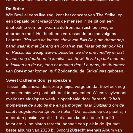
De Strike
Wie Bowl al eens live zag, kent het concept van The Strike: op
een bepaald punt vraagt Vos de mensen in de pit om een
driehoek te vormen, waarna de frontman zich een weg er
doorheen ramt. Het heeft een verrassende origine volgens
Laurens:
‘Het was de laatste show van Ellis Day, die dreampop
band waar ik met Berend en Jorah in zat. Maar omdat ook Vos
en Pascal aanwezig waren, besloten we die ene medley er last
minute nog doorheen te knallen, als Bowl. Ik zat op dat moment
te kakken op de wc, toen er iemand riep: Laurens, de drummer
van Bowl moet komen, nu!’
Zodoende, de ‘Strike’ was geboren.
Sweet Caffeine door je speakers
Tussen alle shows door, zou je bijna vergeten dat Bowl ook nog
eens een nieuwe plaat uitbracht in november. Wiens vinylvariant
overigens afgelopen week is opgehaald door Berend:
‘Ik heb
momenteel de auto bij me en ga morgen naar Duitsland om de
plaat hoogstpersoonlijk op te halen.’
De reacties op de plaat zijn
meer dan positief zo blijkt: het album komt in onze Top 20
favoriete NLse platen terecht, behaalt een plek in de lijst met
beste albums van 2023 bij 3voor12Utrecht evenals Album van