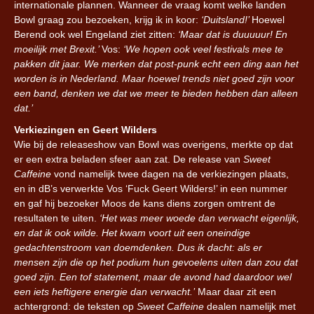
internationale plannen. Wanneer de vraag komt welke landen
Bowl graag zou bezoeken, krijg ik in koor:
‘Duitsland!’
Hoewel
Berend ook wel Engeland ziet zitten:
‘Maar dat is duuuuur! En
moeilijk met Brexit.’
Vos:
‘We hopen ook veel festivals mee te
pakken dit jaar. We merken dat post-punk echt een ding aan het
worden is in Nederland. Maar hoewel trends niet goed zijn voor
een band, denken we dat we meer te bieden hebben dan alleen
dat.’
Verkiezingen en Geert Wilders
Wie bij de releaseshow van Bowl was overigens, merkte op dat
er een extra beladen sfeer aan zat. De release van
Sweet
Caffeine
vond namelijk twee dagen na de verkiezingen plaats,
en in dB’s verwerkte Vos ‘Fuck Geert Wilders!’ in een nummer
en gaf hij bezoeker Moos de kans diens zorgen omtrent de
resultaten te uiten.
‘Het was meer woede dan verwacht eigenlijk,
en dat ik ook wilde. Het kwam voort uit een oneindige
gedachtenstroom van doemdenken. Dus ik dacht: als er
mensen zijn die op het podium hun gevoelens uiten dan zou dat
goed zijn. Een tof statement, maar de avond had daardoor wel
een iets heftigere energie dan verwacht.’
Maar daar zit een
achtergrond: de teksten op
Sweet Caffeine
dealen namelijk met