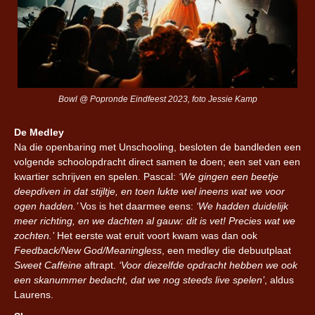
Bowl @ Popronde Eindfeest 2023, foto Jessie Kamp
De Medley
Na die openbaring met Unschooling, besloten de bandleden een
volgende schoolopdracht direct samen te doen; een set van een
kwartier schrijven en spelen. Pascal:
‘We gingen een beetje
deepdiven in dat stijltje, en toen lukte wel ineens wat we voor
ogen hadden.’
Vos is het daarmee eens:
‘We hadden duidelijk
meer richting, en we dachten al gauw: dit is vet! Precies wat we
zochten.’
Het eerste wat eruit voort kwam was dan ook
Feedback/New God/Meaningless
, een medley die debuutplaat
Sweet Caffeine
aftrapt.
‘Voor diezelfde opdracht hebben we ook
een skanummer bedacht, dat we nog steeds live spelen’
, aldus
Laurens.