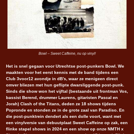
Bowl – Sweet Caffeine, nu op vinyl!
Het is snel gegaan voor Utrechtse post-punkers Bowl. We
maakten voor het eerst kennis met de band tijdens een
Club 3voor12 avondje in dB’s, waar ze menigeen direct
omver bliezen met hun geflipte dwarsliggende post-punk.
Sinds die show won het vijftal (bestaande uit frontman Vos,
bassist Berend, drummer Laurens, gitaristen Pascal en
Jorah) Clash of the Titans, deden ze 18 shows tijdens
Popronde en stonden ze in de grote zaal van Paradiso. En
die post-punktrein dendert als een dolle voort, want met
een vinylversie van debuutplaat Sweet Caffeine op zak, een
flinke stapel shows in 2024 en een show op onze NMTH x