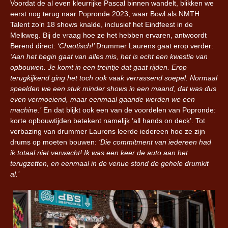
Voordat de al even kleurrijke Pascal binnen wandelt, blikken we
eerst nog terug naar Popronde 2023, waar Bowl als NMTH
Talent zo’n 18 shows knalde, inclusief het Eindfeest in de
Melkweg. Bij de vraag hoe ze het hebben ervaren, antwoordt
Berend direct:
‘Chaotisch!’
Drummer Laurens gaat erop verder:
‘Aan het begin gaat van alles mis, het is echt een kwestie van
opbouwen. Je komt in een treintje dat gaat rijden. Erop
terugkijkend ging het toch ook vaak verrassend soepel. Normaal
speelden we een stuk minder shows in een maand, dat was dus
even vermoeiend, maar eenmaal gaande werden we een
machine.’
En dat blijkt ook een van de voordelen van Popronde:
korte opbouwtijden betekent namelijk ‘all hands on deck’. Tot
verbazing van drummer Laurens leerde iedereen hoe ze zijn
drums op moeten bouwen:
‘Die commitment van iedereen had
ik totaal niet verwacht! Ik was een keer de auto aan het
terugzetten, en eenmaal in de venue stond de gehele drumkit
al.’