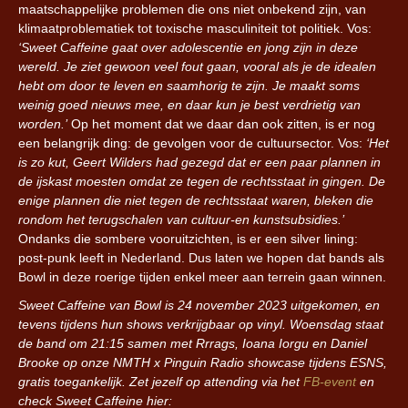
maatschappelijke problemen die ons niet onbekend zijn, van
klimaatproblematiek tot toxische masculiniteit tot politiek. Vos:
‘Sweet Caffeine gaat over adolescentie en jong zijn in deze
wereld. Je ziet gewoon veel fout gaan, vooral als je de idealen
hebt om door te leven en saamhorig te zijn. Je maakt soms
weinig goed nieuws mee, en daar kun je best verdrietig van
worden.’
Op het moment dat we daar dan ook zitten, is er nog
een belangrijk ding: de gevolgen voor de cultuursector. Vos:
‘Het
is zo kut, Geert Wilders had gezegd dat er een paar plannen in
de ijskast moesten omdat ze tegen de rechtsstaat in gingen. De
enige plannen die niet tegen de rechtsstaat waren, bleken die
rondom het terugschalen van cultuur-en kunstsubsidies.’
Ondanks die sombere vooruitzichten, is er een silver lining:
post-punk leeft in Nederland. Dus laten we hopen dat bands als
Bowl in deze roerige tijden enkel meer aan terrein gaan winnen.
Sweet Caffeine van Bowl is 24 november 2023 uitgekomen, en
tevens tijdens hun shows verkrijgbaar op vinyl. Woensdag staat
de band om 21:15 samen met Rrrags, Ioana Iorgu en Daniel
Brooke op onze NMTH x Pinguin Radio showcase tijdens ESNS,
gratis toegankelijk. Zet jezelf op attending via het
FB-event
en
check Sweet Caffeine hier: