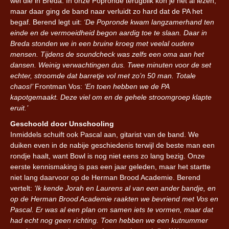
wel die in Breda. In onze Popronde terugblik kon je het al lezen,
maar daar ging de band naar verluidt zo hard dat de PA het
begaf. Berend legt uit:
‘De Popronde kwam langzamerhand ten
einde en de vermoeidheid begon aardig toe te slaan. Daar in
Breda stonden we in een bruine kroeg met veelal oudere
mensen. Tijdens de soundcheck was zelfs een oma aan het
dansen. Weinig verwachtingen dus. Twee minuten voor de set
echter, stroomde dat barretje vol met zo’n 50 man. Totale
chaos!’
Frontman Vos:
‘En toen hebben we de PA
kapotgemaakt. Deze viel om en de gehele stroomgroep klapte
eruit.’
Geschoold door Unschooling
Inmiddels schuift ook Pascal aan, gitarist van de band. We
duiken even in de nabije geschiedenis terwijl de beste man een
rondje haalt, want Bowl is nog niet eens zo lang bezig. Onze
eerste kennismaking is pas een jaar geleden, maar het startte
niet lang daarvoor op de Herman Brood Academie. Berend
vertelt:
‘Ik kende Jorah en Laurens al van een ander bandje, en
op de Herman Brood Academie raakten we bevriend met Vos en
Pascal. Er was al een plan om samen iets te vormen, maar dat
had echt nog geen richting. Toen hebben we een kutnummer