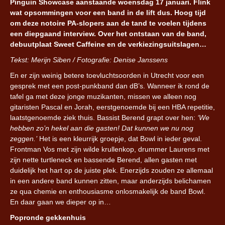
Pinguin Showcase aanstaande woensdag 17 januari. Flink
wat opsommingen voor een band in de lift dus. Hoog tijd
om deze notoire PA-slopers aan de tand te voelen tijdens
een diepgaand interview. Over het ontstaan van de band,
debuutplaat Sweet Caffeine en de verkiezingsuitslagen…
Tekst: Merijn Siben / Fotografie: Denise Janssens
En er zijn weinig betere toevluchtsoorden in Utrecht voor een
gesprek met een post-punkband dan dB’s. Wanneer ik rond de
tafel ga met deze jonge muzikanten, missen we alleen nog
gitaristen Pascal en Jorah, eerstgenoemde bij een HBA repetitie,
laatstgenoemde ziek thuis. Bassist Berend grapt over hen:
‘We
hebben zo’n hekel aan die gasten! Dat kunnen we nu nog
zeggen.’
Het is een kleurrijk groepje, dat Bowl in ieder geval.
Frontman Vos met zijn wilde krullenkop, drummer Laurens met
zijn nette turtleneck en bassende Berend, allen gasten met
duidelijk het hart op de juiste plek. Enerzijds zouden ze allemaal
in een andere band kunnen zitten, maar anderzijds belichamen
ze qua chemie en enthousiasme onlosmakelijk de band Bowl.
En daar gaan we dieper op in…
Popronde gekkenhuis