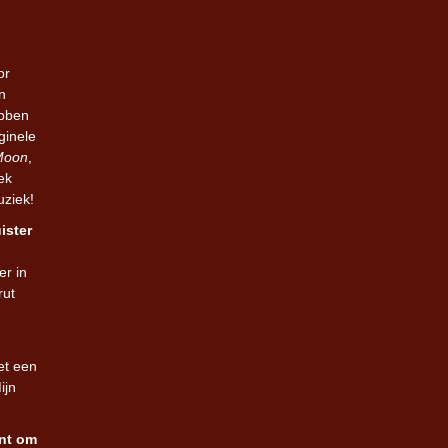
or
n
ebben
ginele
Moon
,
ek
uziek!
ister
er in
rut
et een
ijn
ent om