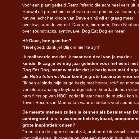
voor een plaat getiteld
Retro Inferno
die echt heel vers uit i
Hoewel dit project niet snel live op een podium zal komen, i
het wel echt het kindje van Dave en hij wil er graag meer
over kwijt aan de wereld. Daarom, hieronder, Dave Neabor
over soundtracks, synthwave, Dog Eat Dog en meer.
Hé Dave, hoe gaat het?
“Heel goed, dank je! Blij om hier te zijn!”
Ik realiseerde me dat ik maar een deel van je muziek
kende. Ik zag je twintig jaar geleden voor het eerst met
Dog Eat Dog, maar wist niet dat je bezig was met ding
als
Retro Inferno
. Waar komt je grote fascinatie voor 
“Ik ben al sinds mijn jeugd bezig met horror, sci-fi en mon
verliefd op analoge keyboardgeluiden. Voordat ik een vide
nam films op van HBO, zodat ik later naar de muziek kon lu
Tower Records in Manhattan waar eindeloos veel soundtrack
De meeste mensen zullen je kennen als bassist van Dog
achtergrond, als in wanneer heb keyboard, componeren 
grote inspiratiebronnen?
“Toen ik op de lagere school zat, probeerde ik verschillend
voor mij waren. Ik groeide op met een piano in huis, dus ik 