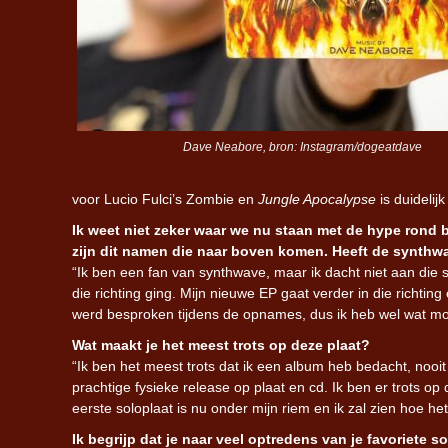
Dave Neabore, bron: Instagram/dogeatdave
voor Lucio Fulci’s Zombie en
Jungle Apocalypse
is duidelij
Ik weet niet zeker waar we nu staan met de hype rond ba
zijn dit namen die naar boven komen. Heeft de synthwa
“Ik ben een fan van synthwave, maar ik dacht niet aan die 
die richting ging. Mijn nieuwe EP gaat verder in die richtin
werd besproken tijdens de opnames, dus ik heb wel wat m
Wat maakt je het meest trots op deze plaat?
“Ik ben het meest trots dat ik een album heb bedacht, noo
prachtige fysieke release op plaat en cd. Ik ben er trots o
eerste soloplaat is nu onder mijn riem en ik zal zien hoe het
Ik begrijp dat je naar veel optredens van je favoriete 