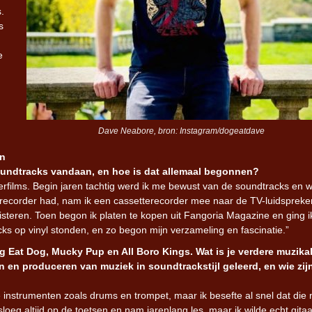
s.
s
e
Dave Neabore, bron: Instagram/dogeatdave
en
soundtracks vandaan, en hoe is dat allemaal begonnen?
sterfilms. Begin jaren tachtig werd ik me bewust van de soundtracks en w
orecorder had, nam ik een cassetterecorder mee naar de TV-luidspreke
isteren. Toen begon ik platen te kopen uit Fangoria Magazine en ging i
s op vinyl stonden, en zo begon mijn verzameling en fascinatie.”
 Eat Dog, Mucky Pup en All Boro Kings. Wat is je verdere muzika
en produceren van muziek in soundtrackstijl geleerd, en wie zijn
e instrumenten zoals drums en trompet, maar ik besefte al snel dat die 
sloeg altijd op de toetsen en nam jarenlang les, maar ik wilde echt gitaa