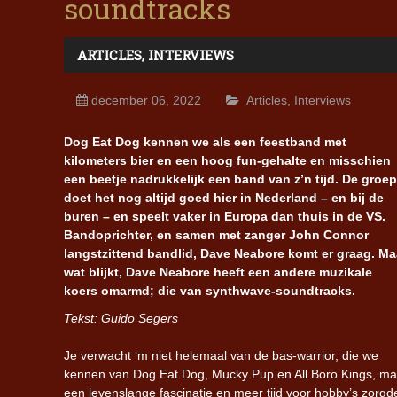
soundtracks
ARTICLES
,
INTERVIEWS
december 06, 2022
Articles
,
Interviews
Dog Eat Dog kennen we als een feestband met
kilometers bier en een hoog fun-gehalte en misschien
een beetje nadrukkelijk een band van z’n tijd. De groep
doet het nog altijd goed hier in Nederland – en bij de
buren – en speelt vaker in Europa dan thuis in de VS.
Bandoprichter, en samen met zanger John Connor
langstzittend bandlid, Dave Neabore komt er graag. Ma
wat blijkt, Dave Neabore heeft een andere muzikale
koers omarmd; die van synthwave-soundtracks.
Tekst: Guido Segers
Je verwacht ‘m niet helemaal van de bas-warrior, die we
kennen van Dog Eat Dog, Mucky Pup en All Boro Kings, ma
een levenslange fascinatie en meer tijd voor hobby’s zorgd