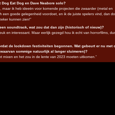
met Dog Eat Dog en Dave Neabore solo?
n, maar ik heb ideeën voor komende projecten die zwaarder (metal en
ch een goede gelegenheid voordoet, en ik de juiste spelers vind, dan do
zeker kunnen zien!”
een soundtrack, wat zou dat dan zijn (historisch of nieuw)?
 leuk en interessant. Maar eerlijk gezegd hou ik echt van horrorfilms, d
rdat de lockdown festiviteiten begonnen. Wat gebeurt er nu met 
 (waarvan sommige natuurlijk al langer sluimeren)?
et mixen en het zou in de lente van 2023 moeten uitkomen.”