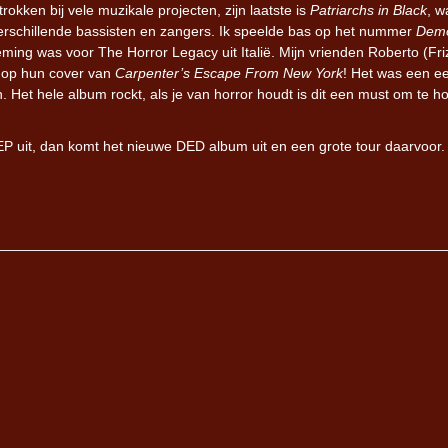
okken bij vele muzikale projecten, zijn laatste is
Patriarchs in Black
, w
erschillende bassisten en zangers. Ik speelde bas op het nummer
Demo
ing was voor The Horror Legacy uit Italië. Mijn vrienden Roberto (Fri
n op hun cover van
Carpenter’s Escape From New York
! Het was een ee
en. Het hele album rockt, als je van horror houdt is dit een must om te h
EP uit, dan komt het nieuwe DED album uit en een grote tour daarvoor.