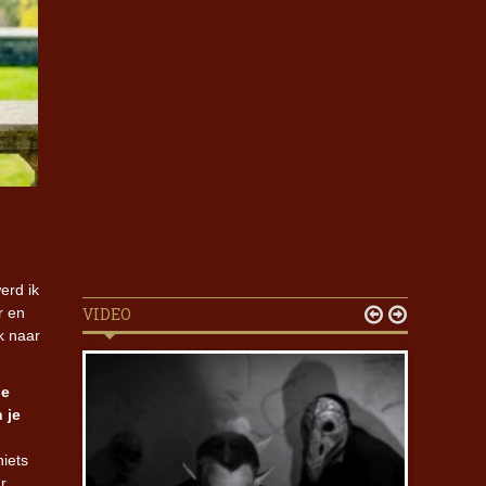
erd ik
r en
VIDEO


k naar
le
 je
niets
r