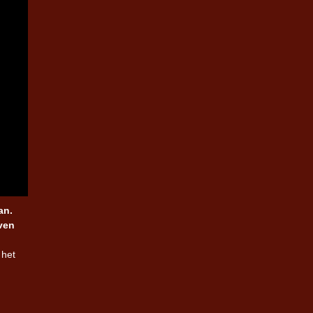
an.
even
 het