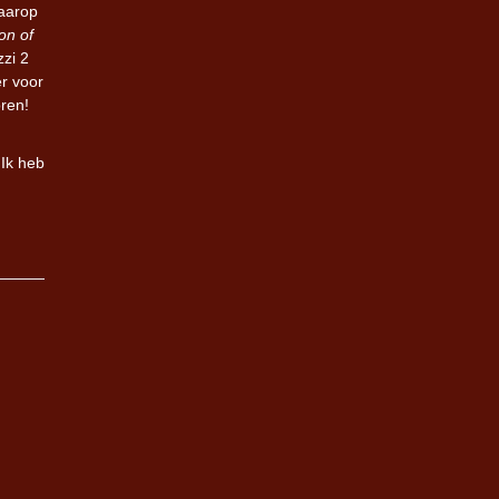
aarop
n of
zzi 2
r voor
oren!
 Ik heb