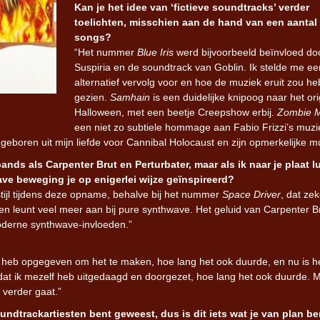
Kan je het idee van ‘fictieve soundtracks’ verder
toelichten, misschien aan de hand van een aantal
songs?
“Het nummer
Blue Iris
werd bijvoorbeeld beïnvloed do
Suspiria en de soundtrack van Goblin. Ik stelde me ee
alternatief vervolg voor en hoe de muziek eruit zou h
gezien.
Samhain
is een duidelijke knipoog naar het ori
Halloween, met een beetje Creepshow erbij.
Zombie 
een niet zo subtiele hommage aan Fabio Frizzi’s muzi
k geboren uit mijn liefde voor Cannibal Holocaust en zijn opmerkelijke m
nds als Carpenter Brut en Perturbater, maar als ik naar je plaat lu
ve beweging je op enigerlei wijze geïnspireerd?
stijl tijdens deze opname, behalve bij het nummer
Space Driver
, dat zek
g en leunt veel meer aan bij pure synthwave. Het geluid van Carpenter B
oderne synthwave-invloeden.”
it heb opgegeven om het te maken, hoe lang het ook duurde, en nu is h
p dat ik mezelf heb uitgedaagd en doorgezet, hoe lang het ook duurde. M
 verder gaat.”
soundtrackartiesten bent geweest, dus is dit iets wat je van plan b