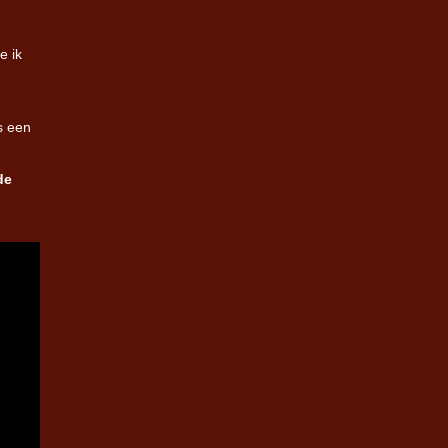
e ik
us een
de