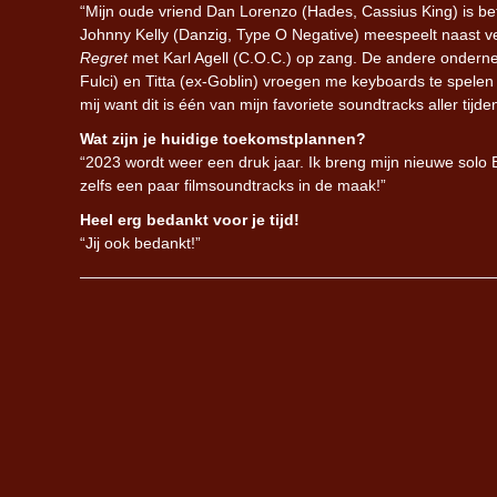
“Mijn oude vriend Dan Lorenzo (Hades, Cassius King) is betr
Johnny Kelly (Danzig, Type O Negative) meespeelt naast v
Regret
met Karl Agell (C.O.C.) op zang. De andere ondernem
Fulci) en Titta (ex-Goblin) vroegen me keyboards te spele
mij want dit is één van mijn favoriete soundtracks aller tijd
Wat zijn je huidige toekomstplannen?
“2023 wordt weer een druk jaar. Ik breng mijn nieuwe solo 
zelfs een paar filmsoundtracks in de maak!”
Heel erg bedankt voor je tijd!
“Jij ook bedankt!”