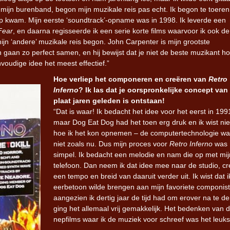
mijn burenband, begon mijn muzikale reis pas echt. Ik begon te toeren
p kwam. Mijn eerste ‘soundtrack’-opname was in 1998. Ik leverde een
Iron Jinn doopt vers epos 
Fear
, en daarna regisseerde ik een serie korte films waarvoor ik ook de
Futurist en munt Reich and
jn ‘andere’ muzikale reis begon. John Carpenter is mijn grootste
Roll-stijl
 gaan zo perfect samen, en hij bewijst dat je niet de beste muzikant ho
voudige idee het meest effectief.”
Hoe verliep het componeren en creëren van
Retro
Inferno
? Ik las dat je oorspronkelijke concept van
plaat jaren geleden is ontstaan!
“Dat is waar! Ik bedacht het idee voor het eerst in 199
maar Dog Eat Dog had het toen erg druk en ik wist ni
hoe ik het kon opnemen – de computertechnologie w
niet zoals nu.
Dus mijn proces voor
Retro Inferno
was
simpel. Ik bedacht een melodie en nam die op met mij
telefoon. Dan neem ik dat idee mee naar de studio, c
een tempo en breid van daaruit verder uit. Ik wist dat 
eerbetoon wilde brengen aan mijn favoriete componis
aangezien ik dertig jaar de tijd had om erover na te d
ging het allemaal vrij gemakkelijk. Het bedenken van 
nepfilms waar ik de muziek voor schreef was het leuks