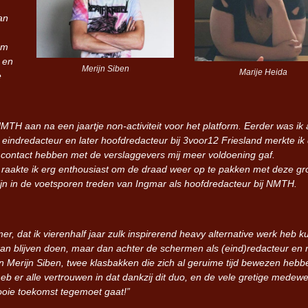
an
om
 en
Merijn Siben
Marije Heida
e
NMTH aan na een jaartje non-activiteit voor het platform. Eerder was ik 
indredacteur en later hoofdredacteur bij 3voor12 Friesland merkte ik 
n contact hebben met de verslaggevers mij meer voldoening gaf.
raakte ik erg enthousiast om de draad weer op te pakken met deze gr
jn in de voetsporen treden van Ingmar als hoofdredacteur bij NMTH.
, dat ik vierenhalf jaar zulk inspirerend heavy alternative werk heb 
an blijven doen, maar dan achter de schermen als (eind)redacteur en
en Merijn Siben, twee klasbakken die zich al geruime tijd bewezen hebb
b er alle vertrouwen in dat dankzij dit duo, en de vele gretige medew
ooie toekomst tegemoet gaat!”