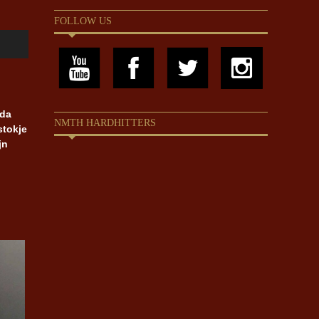
FOLLOW US
ida
NMTH HARDHITTERS
stokje
jn