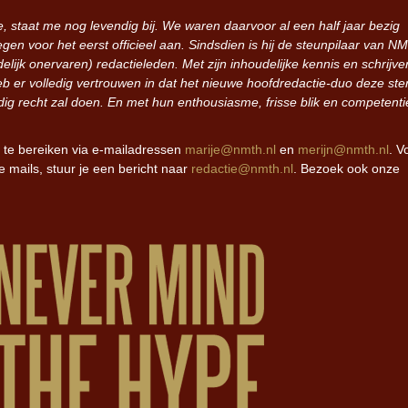
 staat me nog levendig bij. We waren daarvoor al een half jaar bezig
en voor het eerst officieel aan. Sindsdien is hij de steunpilaar van N
lijk onervaren) redactieleden. Met zijn inhoudelijke kennis en schrijve
Iron Jinn doopt vers epos The
Futurist en munt Reich and Roll-st
eb er volledig vertrouwen in dat het nieuwe hoofdredactie-duo deze ste
edig recht zal doen. En met hun enthousiasme, frisse blik en competenti
k te bereiken via e-mailadressen
marije@nmth.nl
en
merijn@nmth.nl
. V
mails, stuur je een bericht naar
redactie@nmth.nl
. Bezoek ook onze