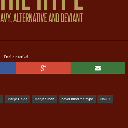
Deel dit artikel
n
Marije Heida
Merijn Siben
never mind the hype
NMTH