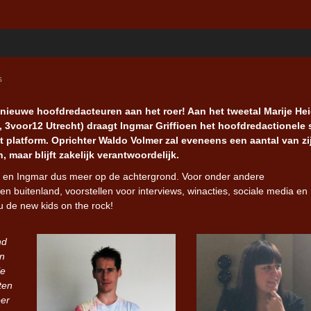
s
nieuwe hoofdredacteuren aan het roer! Aan het tweetal Marije He
, 3voor12 Utrecht) draagt Ingmar Griffioen het hoofdredactionele 
het platform. Oprichter Waldo Volmer zal eveneens een aantal van zi
 maar blijft zakelijk verantwoordelijk.
do en Ingmar dus meer op de achtergrond. Voor onder andere
en buitenland, voorstellen voor interviews, winacties, sociale media en
u de new kids on the rock!
nd
an
le
ten
eer