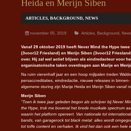
Heida en Merijn Siben
ARTICLES
,
BACKGROUND
,
NEWS
november 05, 2019
Articles
,
Background
,
New
Vanaf 29 oktober 2019 heeft Never Mind the Hype twee 
(3voor12 Friesland) en Merijn Siben (3voor12 Friesland
over. Hij zal wel actief blijven als eindredacteur voor 
organisatorische taken overdragen aan Marije en Merijn,
Na ruim vierenhalf jaar en een hoop mijlpalen treden Wal
persaccreditaties, eindredactie, nieuwe releases in binnen- 
algemene sturing zijn Marije Heida en Merijn Siben vanaf n
Merijn Siben
“Toen ik twee jaar geleden begon als schrijver bij Never Mi
the Hype, trok me bovenal het brede muzikale spectrum a
waarin het platform opereert. Van nationale tot internationa
bands, van garagerock tot black metal: alles wordt omgego
tot toffe content en verhalen. Ik vind het dan ook een hele 