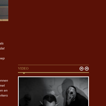
als
dat
oep


VIDEO
kunnen
 met
en en
erkers