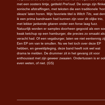
met een oosters tintje, getiteld
Prel’oud
. De songs zijn flink
sonische afstraffingen, met teksten die een traditionele ‘hor
sleaze’ laten horen. Mijn favoriete titel is
Witch Tits
, wat de
ik een prima bandnaam had kunnen zijn voor dit olijke trio,
met lekker jankende gitaren onder een forse laag fuzz.
Natuurlijk worden er samples doorheen gegooid als een so
kwak ketchup op een hamburger, die precies zo smaakt als
veracht had. Of een vegaburger, laten we niet eenkennig zi
Een EP om van te smullen. Nu we het toch over deze EP
hebben, en geweldpleging, deze band heeft ook wel wat
drama te melden. De drummer zit in het gevang zit voor
enthousiast met zijn geweer zwaaien. Ondertussen is er 
even weten, of niet. (GS)