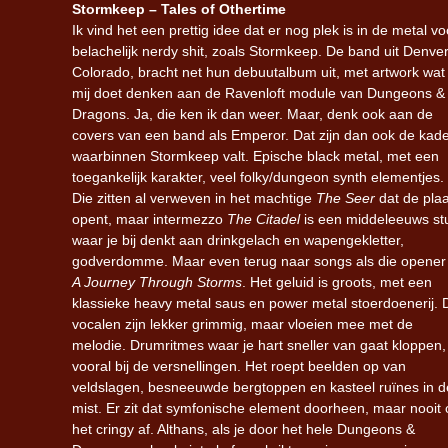
Stormkeep – Tales of Othertime
Ik vind het een prettig idee dat er nog plek is in de metal vo
belachelijk nerdy shit, zoals Stormkeep. De band uit Denver
Colorado, bracht net hun debuutalbum uit, met artwork wat
mij doet denken aan de Ravenloft module van Dungeons &
Dragons. Ja, die ken ik dan weer. Maar, denk ook aan de
covers van een band als Emperor. Dat zijn dan ook de kad
waarbinnen Stormkeep valt. Epische black metal, met een
toegankelijk karakter, veel folky/dungeon synth elementjes.
Die zitten al verweven in het machtige
The Seer
dat de plaa
opent, maar intermezzo
The Citadel
is een middeleeuws st
waar je bij denkt aan drinkgelach en wapengekletter,
godverdomme. Maar even terug naar songs als die opener
A Journey Through Storms
. Het geluid is groots, met een
klassieke heavy metal saus en power metal stoerdoenerij. 
vocalen zijn lekker grimmig, maar vloeien mee met de
melodie. Drumritmes waar je hart sneller van gaat kloppen,
vooral bij de versnellingen. Het roept beelden op van
veldslagen, besneeuwde bergtoppen en kasteel ruïnes in d
mist. Er zit dat symfonische element doorheen, maar nooit
het cringy af. Althans, als je door het hele Dungeons &