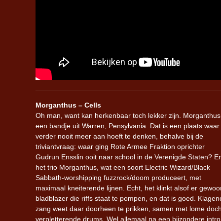
Morganthus – Cells
Oh man, want kan herkenbaar toch lekker zijn. Morganthus 
een bandje uit Warren, Pensylvania. Dat is een plaats waar 
verder nooit meer aan hoeft te denken, behalve bij de
triviantvraag: waar ging Rote Armee Fraktion oprichter
Gudrun Ensslin ooit naar school in de Verenigde Staten? E
het trio Morganthus, wat een soort Electric Wizard/Black
Sabbath-worshipping fuzzrock/doom produceert, met
maximaal kneiterende lijnen. Echt, het klinkt alsof er gewoo
bladblazer die riffs staat te pompen, en dat is goed. Klage
zang weet daar doorheen te prikken, samen met lome doc
verpletterende drums. Wel allemaal na een bijzondere intro