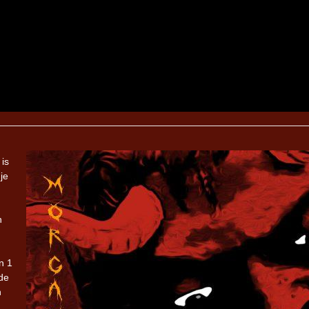
is
je
n
n 1
nde
h