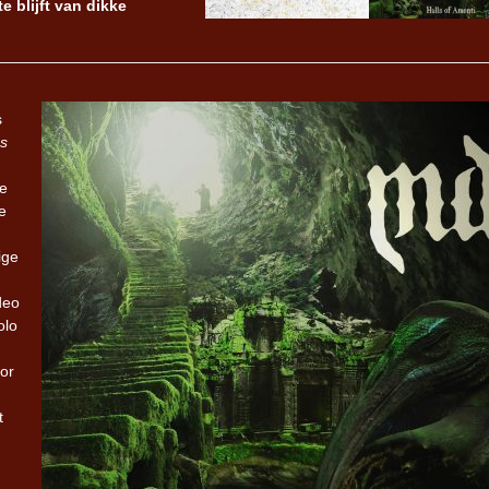
e blijft van dikke
s
s
te
e
ige
deo
olo
or
t