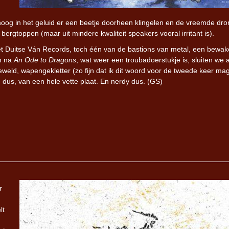
oog in het geluid er een beetje doorheen klingelen en de vreemde dro
bergtoppen (maar uit mindere kwaliteit speakers vooral irritant is).
et Duitse Ván Records, toch één van de bastions van metal, een bewak
En na
An Ode to Dragons
, wat weer een troubadoerstukje is, sluiten we 
geweld, wapengekletter (zo fijn dat ik dit woord voor de tweede keer ma
e dus, van een hele vette plaat. En nerdy dus. (GS)
r
lt