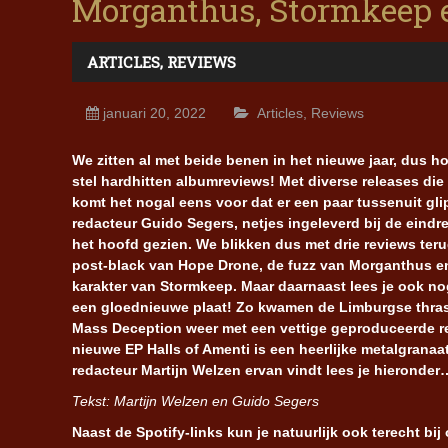
Morganthus, Stormkeep 
ARTICLES
,
REVIEWS
januari 20, 2022
Articles
,
Reviews
We zitten al met beide benen in het nieuwe jaar, dus h
stel hardhitten albumreviews! Met diverse releases die
komt het nogal eens voor dat er een paar tussenuit gli
redacteur Guido Segers, netjes ingeleverd bij de eindr
het hoofd gezien. We blikken dus met drie reviews teru
post-black van Hope Drone, de fuzz van Morganthus en
karakter van Stormkeep. Maar daarnaast lees je ook no
een gloednieuwe plaat! Zo kwamen de Limburgse thr
Mass Deception weer met een vettige geproduceerde r
nieuwe EP Halls of Amenti is een heerlijke metalgrana
redacteur Martijn Welzen ervan vindt lees je hieronder
Tekst: Martijn Welzen en Guido Segers
Naast de Spotify-links kun je natuurlijk ook terecht bi