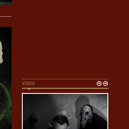
VIDEO

