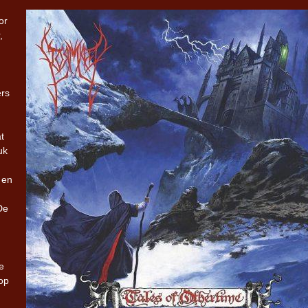
or
,
ers
t
uk
 en
De
e
 op