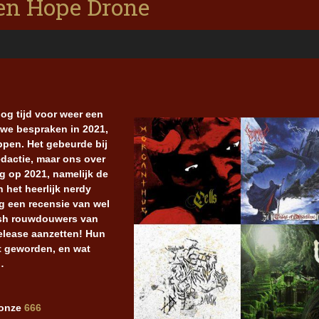
en Hope Drone
oog tijd voor weer een
 we bespraken in 2021,
ppen. Het gebeurde bij
edactie, maar ons over
g op 2021, namelijk de
 het heerlijk nerdy
g een recensie van wel
ash rouwdouwers van
elease aanzetten! Hun
at geworden, en wat
…
j onze
666