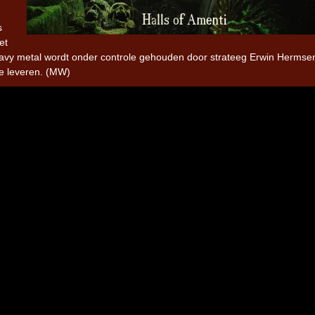
s
Iron Jinn doopt vers epos 
et
Futurist en munt Reich and
heavy metal wordt onder controle gehouden door strateeg Erwin Hermse
Roll-stijl
e leveren. (MW)