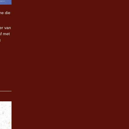
ne die
er van
af met
g