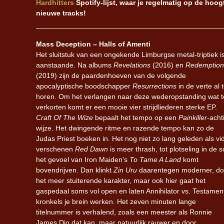
Hardhitters
Spotify-lijst, waar je regelmatig op de hoogt
nieuwe tracks!
Mass Deception – Halls of Amenti
Het sluitstuk van een ongekende Limburgse metal-triptiek i
aanstaande. Na albums
Revelations
(2016) en
Redemption
(2019) zijn de paardenhoeven van de volgende
apocalyptische boodschapper
Resurrections
in de verte al 
horen. Om het verlangen naar deze wederopstanding wat t
verkorten komt er een mooie vier strijdliederen sterke EP.
Craft Of The Wize
bepaalt het tempo op een
Painkiller
-acht
wijze. Het dwingende ritme en razende tempo kan zo de
Judas Priest boeken in. Het nog niet zo lang geleden als vi
verschenen
Red Dawn
is meer thrash, tot plotseling in de s
het gevoel van Iron Maiden’s
To Tame A Land
komt
bovendrijven. Dan klinkt
Zin Uru
daarentegen moderner, do
het meer stuiterende karakter, maar ook hier gaat het
gaspedaal soms vol open en laten Annihilator vs. Testamen
kronkels je brein werken. Het zeven minuten lange
titelnummer is verhalend, zoals een meester als Ronnie
James Dio dat kan, maar natuurlijk rauwer en door