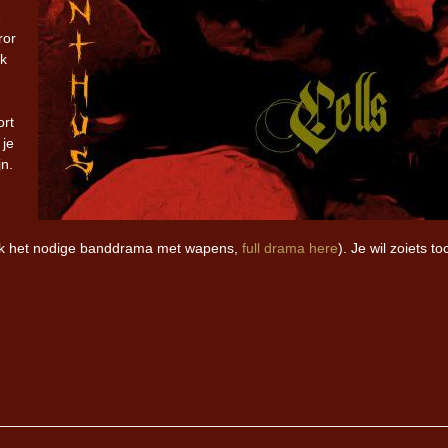
e
ror
nk
ort
 je
jn.
ook het nodige banddrama met wapens,
full drama here
). Je wil zoiets to