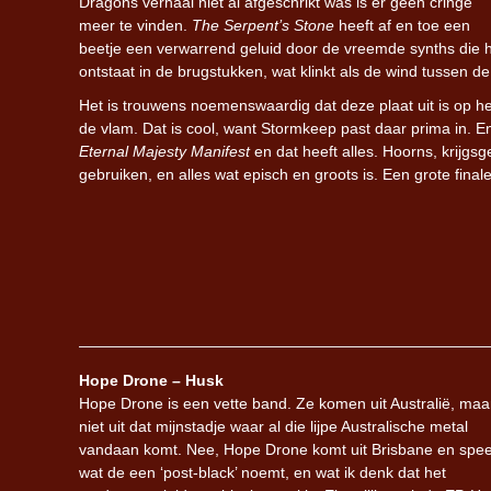
Dragons verhaal niet al afgeschrikt was is er geen cringe
meer te vinden.
The Serpent’s Stone
heeft af en toe een
beetje een verwarrend geluid door de vreemde synths die h
ontstaat in de brugstukken, wat klinkt als de wind tussen de 
Het is trouwens noemenswaardig dat deze plaat uit is op h
de vlam. Dat is cool, want Stormkeep past daar prima in. 
Eternal Majesty Manifest
en dat heeft alles. Hoorns, krijgs
gebruiken, en alles wat episch en groots is. Een grote final
Hope Drone – Husk
Hope Drone is een vette band. Ze komen uit Australië, maa
niet uit dat mijnstadje waar al die lijpe Australische metal
vandaan komt. Nee, Hope Drone komt uit Brisbane en spee
wat de een ‘post-black’ noemt, en wat ik denk dat het