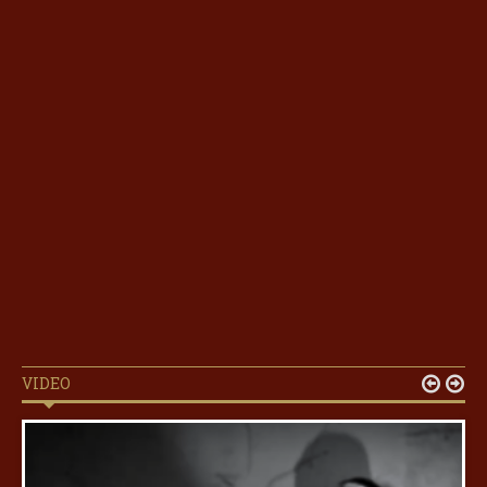
VIDEO

