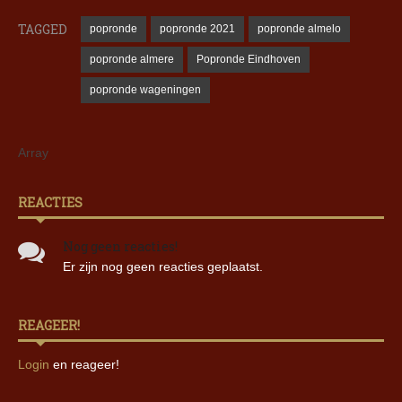
TAGGED
popronde
popronde 2021
popronde almelo
popronde almere
Popronde Eindhoven
popronde wageningen
Array
REACTIES
Nog geen reacties!
Er zijn nog geen reacties geplaatst.
REAGEER!
Login
en reageer!