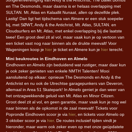
Jongerenvereniging van Andy & the Antichrist, The Ballet Bombs
en The Desmonds, maar daarna is er helaas overlapping met
SULTAN. Mt. Atlas en Kalaallit Nunaat, allen op dezelfde plek.
Lastig! Dan ligt het tijdschema van Almere er een stuk soepeler
bij, met SØWT, Andy & the Antichrist, Mt. Atlas, SULTAN. en
Cloudsurfers en Mt. Atlas, met enkel overlapping bij die laatste
twee! Een groot deel zit al vol, maar vaak kun je op vertoon van
een ticket vast nog naar binnen als de drukte meevalt! Voor
Wageningen koop je
hier
je ticket en Almere kun je
hier
terecht.
Mini beukroutes in Eindhoven en Almelo
Eindhoven en Almelo zijn beduidend wat rustiger, maar daar kun
je ook zeker genieten van enkele NMTH Talenten! Mooi
aansluitend op elkaar: opnieuw The Desmonds en Andy & the
Antichrist en nu ook de Utrechtse garagepunkers van Deveron,
allemaal in Area 51 Skatepark! In Almelo geniet je dan weer van
het ontzagwekkende geluid van Mt. Atlas en Minor Citizen.
Groot deel zit al vol, en geen garantie, maar vaak kun je nog wel
naar binnen als de opkomst in de zaal meevalt! Tickets voor
Popronde Eindhoven scoor je via
hier
, en tickets voor Almelo op
3 oktober scoor je via
hier
. De routes inclusief tijden vindt je
hieronder, maar warm ook zeker even op met onze geüpdatete