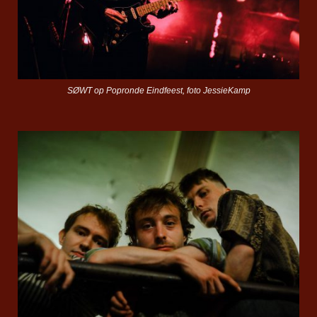
SØWT op Popronde Eindfeest, foto JessieKamp