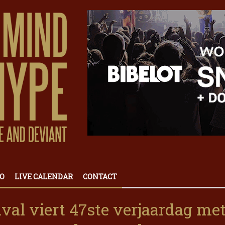
O
LIVE CALENDAR
CONTACT
tival viert 47ste verjaardag me