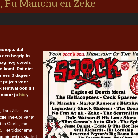
al, Fu Manchu en Zeke
 Europa, dat
s een begrip in
daag nog steeds
n komt. Dat niet
or een 3 dagen-
e prijzen voor
 festival ook dit
 scoor je
hier
,
u, TankZilla…we
lle line-up! Vanaf
t in Gierle, met
k
. Het tijdschema
an nieuwtjes via het