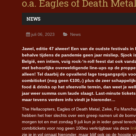
o.a. Eagles of Death Met
NEWS
juli 06, 2023
News
Jawel, editie 47 alweer! Een van de oudste festivals in
behalve tijdens de pandemie geen jaar misliep. Sjock i
België, een intiem, vuig rock-‘n-roll feest dat ook van
met behoorlijke overweldigende line-ups op de proppe
alleen! Tel daarbij de opvallend lage toegangsprijs vo
combiticket (nog geen €100,-) plus de zeer schappelijk
food & drinks op het sfeervolle terrein, dan weet je welk
jaar weer summa cum laude slaagt. Last-minute tickets
maar tevens verdere info vindt je hieronder…
The Hellacopters, Eagles of Death Metal, Zeke, Fu Manch
hebben het hier slechts over een greep namen uit de bomvo
morgen tot en met zondag 9 juli kun je in ieder geval terech
combitickets voor nog geen 100eu verkrijgbaar via deze
lin
zie je in vol ornaat hieronder, maar blijf ook op de hoogte v