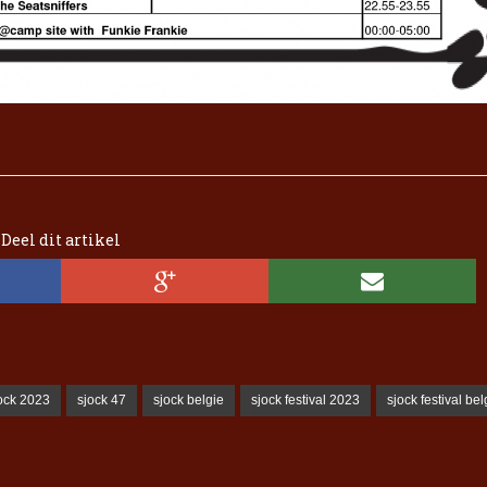
Deel dit artikel
ock 2023
sjock 47
sjock belgie
sjock festival 2023
sjock festival bel