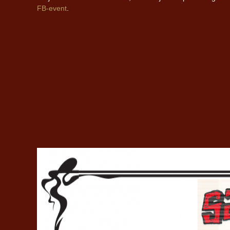
FB-event
.