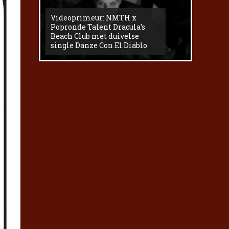
Videoprimeur: NMTH x
The
Popronde Talent Dracula’s
Zemma s
Beach Club met duivelse
underg
single Danze Con El Diablo
livesess