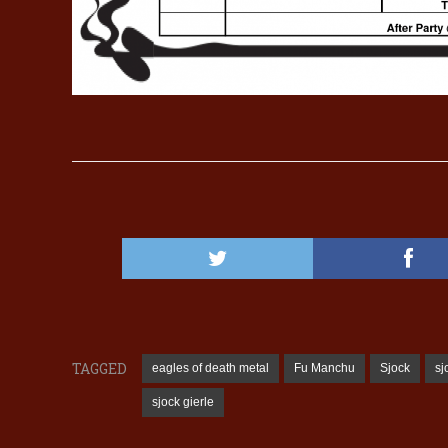
TAGGED
eagles of death metal
Fu Manchu
Sjock
sj
sjock gierle