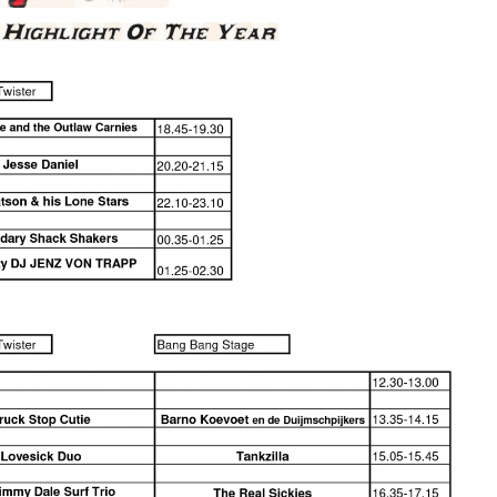
Iron Jinn doopt vers epos 
Futurist en munt Reich and
Roll-stijl