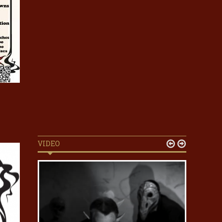
VIDEO

