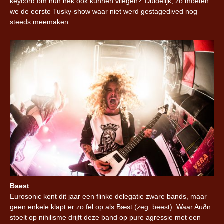
keycord om hun nek ook kunnen vliegen?’ Duidelijk, zo moeten
we de eerste Tusky-show waar niet werd gestagedived nog
steeds meemaken.
Baest
Eurosonic kent dit jaar een flinke delegatie zware bands, maar
geen enkele klapt er zo fel op als Bæst (zeg: beest). Waar Auðn
stoelt op nihilisme drijft deze band op pure agressie met een