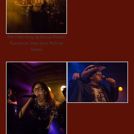
For I Am King op Buma Rocks!
Eurosonic, foto door Rick de
Visser