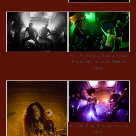
For I Am King op Buma Rocks!
Eurosonic, foto door Rick de
Visser
For I Am King, foto door Rick de
Visser