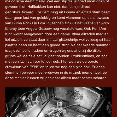
melodische death metal. Wel een stijl die je goed moet doen of
gewoon niet. Halfbakken kan niet, dan ben je direct
gediskwalificeerd. For I Am King uit Gouda en Amsterdam heeft
daar geen last van gelukkig en komt vlammen op de showcase
van Buma Rocks in Lola. Zij tappen flink uit het vaatje van Arch
Enemy toen Angela Gossow nog vocaliste was. Ook For I Am
King wordt aangevoerd door een dame. Alma Alizadeh mag er
lief uitzien, ze staat daar in haar glittershirtje wel volledig uit haar
plaat te gaan en heeft een goede strot. Na het tweede nummer
is zij even buiten adem en vragen wij ons af of zij die dikke
grunts wel de hele set vol gaat houden. Probleemloos, en nog
met een lach van oor tot oor ook. Hier zien we de eerste
crowdsurf van ESNS en tellen we nog een pitje ook. Er gaan
stemmen op voor meer vrouwen in de muziek momenteel, op
deze manier kunnen wij ons daar alleen maar achter scharen.