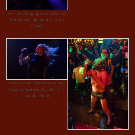
For I Am King op Buma Rocks!
Eurosonic, foto door Rick de
Visser
Anneke van Giersbergen met
Vuur op Eurosonic, foto: Tim
van der Steen