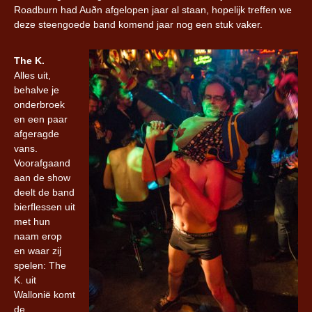
Roadburn had Auðn afgelopen jaar al staan, hopelijk treffen we
deze steengoede band komend jaar nog een stuk vaker.
The K.
Alles uit,
behalve je
onderbroek
en een paar
afgeragde
vans.
Voorafgaand
aan de show
deelt de band
bierflessen uit
met hun
naam erop
en waar zij
spelen: The
K. uit
Wallonië komt
de