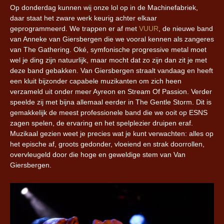
Op donderdag kunnen wij onze lol op in de Machinefabriek,
daar staat het zware werk keurig achter elkaar
geprogrammeerd. We trappen er af met
VUUR
, de nieuwe band
van Anneke van Giersbergen die we vooral kennen als zangeres
van The Gathering. Oké, symfonische progressive metal moet
wel je ding zijn natuurlijk, maar mocht dat zo zijn dan zit je met
deze band gebakken. Van Giersbergen straalt vandaag en heeft
een kluit bijzonder capabele muzikanten om zich heen
verzameld uit onder meer Ayreon en Stream Of Passion. Verder
speelde zij met bijna allemaal eerder in The Gentle Storm. Dit is
gemakkelijk de meest professionele band die we ooit op ESNS
zagen spelen, de ervaring en het spelplezier druipen eraf.
Muzikaal gezien weet je precies wat je kunt verwachten: alles op
het epische af, groots gedonder, vloeiend en strak doorrollen,
overvleugeld door die hoge en geweldige stem van Van
Giersbergen.