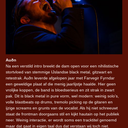
Auðn
Na een verstild intro breekt de dam open voor een nihilistische
stortvloed van stemmige IJslandse black metal, gitzwart en
retestrak. Auðn leverde afgelopen jaar met Farvegir Fyrndar
een geweldige plaat af die menig jaarlijstje haalde. Hier geen
vrolijke koppen, de band is bloedserieus en zit strak in zwart
pak. Dit is black metal in pure vorm, wel modern: weinig solo’s,
volle blastbeats op drums, tremolo picking op de gitaren en
ijzige screams en grunts van de vocalist. Als hij niet schreeuwt
staat de frontman doorgaans stil en kijkt hautain op het publiek
neer. Weinig interactie, er wordt soms een tracktitel genoemd
maar dat gaat in eigen taal dus dat verstaan wij toch niet.