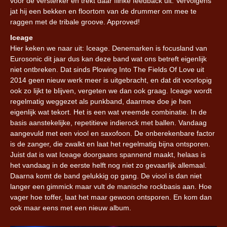
voor de versterker en trekt daar flinke feedback uit. Vervolgens
jat hij een bekken en floortom van de drummer om mee te
raggen met de tribale groove. Approved!
Iceage
Hier keken we naar uit: Iceage. Denemarken is focusland van
Eurosonic dit jaar dus kan deze band wat ons betreft eigenlijk
niet ontbreken. Dat sinds Plowing Into The Fields Of Love uit
2014 geen nieuw werk meer is uitgebracht, en dat dit voorlopig
ook zo lijkt te blijven, vergeten we dan ook graag. Iceage wordt
regelmatig weggezet als punkband, daarmee doe je hen
eigenlijk wat tekort. Het is een wat vreemde combinatie. In de
basis aanstekelijke, repetitieve indierock met ballen. Vandaag
aangevuld met een viool en saxofoon. De onberekenbare factor
is de zanger, die zwalkt en laat het regelmatig bijna ontsporen.
Juist dat is wat Iceage doorgaans spannend maakt, helaas is
het vandaag in de eerste helft nog niet zo gevaarlijk allemaal.
Daarna komt de band gelukkig op gang. De viool is dan niet
langer een gimmick maar vult de manische rockbasis aan. Hoe
vager hoe toffer, laat het maar gewoon ontsporen. En kom dan
ook maar eens met een nieuw album.