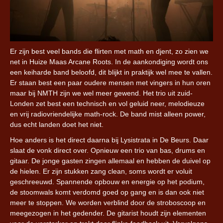
Er zijn best veel bands die flirten met math en djent, zo zien we
net in Huize Maas Arcane Roots. In de aankondiging wordt ons
een keiharde band beloofd, dit blijkt in praktijk wel mee te vallen.
Er staan best een paar oudere mensen met vingers in hun oren
maar bij NMTH zijn we wel meer gewend. Het trio uit zuid-
Londen zet best een technisch en vol geluid neer, melodieuze
en vrij radiovriendelijke math-rock. De band mist alleen power,
dus echt landen doet het niet.
Hoe anders is het direct daarna bij Lysistrata in De Beurs. Daar
slaat de vonk direct over. Opnieuw een trio van bas, drums en
gitaar. De jonge gasten zingen allemaal en hebben de duivel op
de hielen. Er zijn stukken zang clean, soms wordt er voluit
geschreeuwd. Spannende opbouw en energie op het podium,
de stoomwals komt verdomd goed op gang en is dan ook niet
meer te stoppen. We worden verblind door de stroboscoop en
meegezogen in het gedender. De gitarist houdt zijn elementen