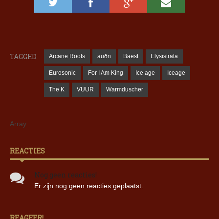
TAGGED
Arcane Roots
auðn
Baest
Elysistrata
Eurosonic
For I Am King
Ice age
Iceage
The K
VUUR
Warmduscher
Array
REACTIES
Nog geen reacties!
Er zijn nog geen reacties geplaatst.
REAGEER!