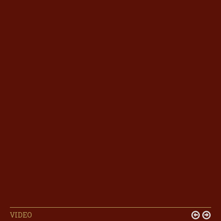
VIDEO

