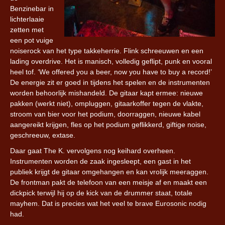
Benzinebar in
lichterlaaie
zetten met
een pot vuige
noiserock van het type takkeherrie. Flink schreeuwen en een
lading overdrive. Het is manisch, volledig geflipt, punk en vooral
heel tof. ‘We offered you a beer, now you have to buy a record!’
De energie zit er goed in tijdens het spelen en de instrumenten
worden behoorlijk mishandeld. De gitaar kapt ermee: nieuwe
pakken (werkt niet), ompluggen, gitaarkoffer tegen de vlakte,
stroom van bier voor het podium, doorraggen, nieuwe kabel
aangereikt krijgen, fles op het podium geflikkerd, giftige noise,
geschreeuw, extase.
Daar gaat The K. vervolgens nog keihard overheen.
Instrumenten worden de zaak ingesleept, een gast in het
publiek krijgt de gitaar omgehangen en kan vrolijk meeraggen.
De frontman pakt de telefoon van een meisje af en maakt een
dickpick terwijl hij op de kick van de drummer staat, totale
mayhem. Dat is precies wat het veel te brave Eurosonic nodig
had.