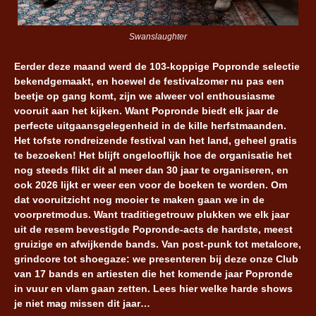
Swanslaughter
Eerder deze maand werd de 103-koppige Popronde selectie
bekendgemaakt, en hoewel de festivalzomer nu pas een
beetje op gang komt, zijn we alweer vol enthousiasme
vooruit aan het kijken. Want Popronde biedt elk jaar de
perfecte uitgaansgelegenheid in de kille herfstmaanden.
Het tofste rondreizende festival van het land, geheel gratis
te bezoeken! Het blijft ongelooflijk hoe de organisatie het
nog steeds flikt dit al meer dan 30 jaar te organiseren, en
ook 2026 lijkt er weer een voor de boeken te worden. Om
dat vooruitzicht nog mooier te maken gaan we in de
voorpretmodus. Want traditiegetrouw plukken we elk jaar
uit de resem bevestigde Popronde-acts de hardste, meest
gruizige en afwijkende bands. Van post-punk tot metalcore,
grindcore tot shoegaze: we presenteren bij deze onze Club
van 17 bands en artiesten die het komende jaar Popronde
in vuur en vlam gaan zetten. Lees hier welke harde shows
je niet mag missen dit jaar…