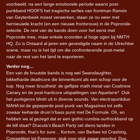
voorbeeld: na een lange emotionele periode waarin post-
punkband HOOFS het tragische verlies van frontman Ramón
van Geytenbeek moest verwerken, staan ze nu weer met
hernieuwde kracht (en een nieuwe frontvrouw) in de Popronde-
selectie. De rest van de bands doen voor het eerst met
Popronde mee, maar enkele scoorden al hoge ogen bij NMTH
HQ. Zo is Ontaard al jaren een gevestigde naam in de Utrechtse
scene, maar nu is het tijd om die confronterende post-metal
naar de rest van het land te exporteren.
Verder nog…
Een van de bruutste bands is nog wel Swanslaughter,
bikkelharde deathcore die binnenkomt als een schop voor de
kop. Nog meer bruutheid: de geflipte math metal van Coalmine
Canary en de post-hardcore uitspattingen van Aquelarre*. Ook
het punkgenre blinkt uit in diverse sounds. Van electropunkduo
MAHA tot de gepeperde post-punk van Magazines tot zelfs
zowaar keiharde drum’n’bass punk met De Formule. Oh, en
hebben we al gezegd dat er een gothic-cumbia-surfrockband op
de bill staat? Dracula’s Beach Party zet diens tanden in
Popronde, that’s for sure… Kortom, van Barbee tot Crashing,
Competition tot Eyesores: stuk voor stuk zwaar geschut. Dus,