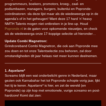
programmeurs, boekers, promotors, kroeg-, zaal- en
podiumbazen, managers, burgers, buitenlui en Popronde-
coördinatoren: sla deze lijst maar als de wiedeweerga op in de
agenda’s of in het geheugen! Want deze 17 hard ‘n’ heavy
NMTH Talents mogen niet ontbreken in je line-up. Houd
Popronde.nl
in de gaten voor opkomende nieuwtjes, en check
als de wiedeweerga onze 17-koppige selectie uit hieronder…
Update Combi Magnetron:
Grindcoreband Combi Magnetron, die ook aan Popronde mee
zou doen en tot onze Talentselectie zou behoren, zal door
omstandigheden dit jaar helaas niet meer kunnen deelnemen.
1. Aquelarre*
Screamo blijft een wat onderbelicht genre in Nederland, maar
gezien ook Karnabahar het tot Popronde schopte vorig jaar, lijkt
het tij te keren. Aquelarre* is hier, en zet de wereld (en
Popronde) op zijn kop met emotionele, vurige screamo en post-
hardcore! Komt dat zien: