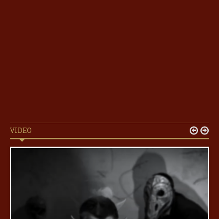
VIDEO

