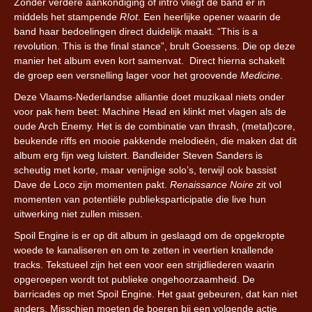
Zonder verdere aankondiging of intro vliegt de band er in
middels het stampende
R!ot
. Een heerlijke opener waarin de
band haar bedoelingen direct duidelijk maakt. “This is a
revolution. This is the final stance”, brult Goessens. Die op deze
manier het album even kort samenvat. Direct hierna schakelt
de groep een versnelling lager voor het groovende
Medicine
.
Deze Vlaams-Nederlandse alliantie doet muzikaal niets onder
voor pak hem beet: Machine Head en klinkt met vlagen als de
oude Arch Enemy. Het is de combinatie van thrash, (metal)core,
beukende riffs en mooie pakkende melodieën, die maken dat dit
album erg fijn weg luistert. Bandleider Steven Sanders is
scheutig met korte, maar venijnige solo’s, terwijl ook bassist
Dave de Loco zijn momenten pakt.
Renaissance Noire
zit vol
momenten van potentiële publieksparticipatie die live hun
uitwerking niet zullen missen.
Spoil Engine is er op dit album in geslaagd om de opgekropte
woede te kanaliseren en om te zetten in veertien knallende
tracks. Tekstueel zijn het een voor een strijdliederen waarin
opgeroepen wordt tot publieke ongehoorzaamheid. De
barricades op met Spoil Engine. Het gaat gebeuren, dat kan niet
anders. Misschien moeten de boeren bij een volgende actie