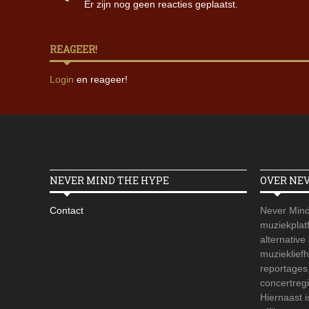
Er zijn nog geen reacties geplaatst.
REAGEER!
Login
en reageer!
NEVER MIND THE HYPE
OVER NE
Contact
Never Mind
muziekplatf
alternative
muzieklief
reportages
concertregi
Hiernaast 