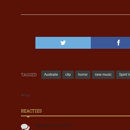
TAGGED
Australie
clip
horror
new music
Spirit 
Array
REACTIES
Nog geen reacties!