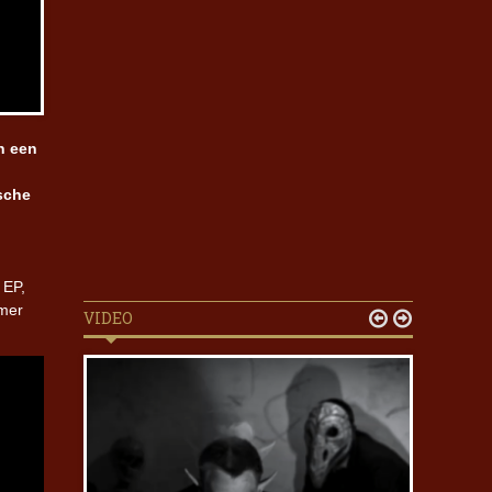
n een
sche
 EP,
mer
VIDEO

