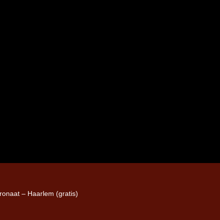
Iron Jinn doopt vers epos 
Futurist en munt Reich and
Roll-stijl
ronaat – Haarlem (gratis)