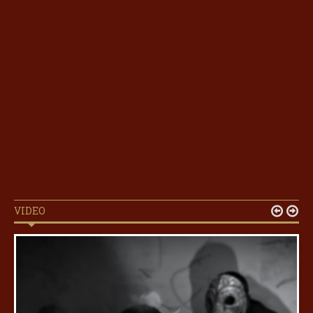
VIDEO

