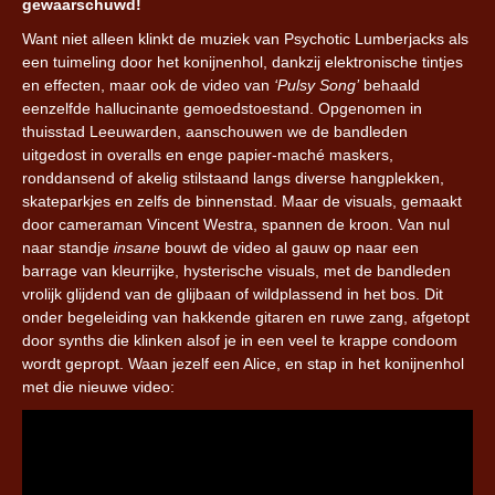
gewaarschuwd!
Want niet alleen klinkt de muziek van Psychotic Lumberjacks als
een tuimeling door het konijnenhol, dankzij elektronische tintjes
en effecten, maar ook de video van
‘Pulsy Song’
behaald
eenzelfde hallucinante gemoedstoestand. Opgenomen in
thuisstad Leeuwarden, aanschouwen we de bandleden
uitgedost in overalls en enge papier-maché maskers,
ronddansend of akelig stilstaand langs diverse hangplekken,
skateparkjes en zelfs de binnenstad. Maar de visuals, gemaakt
door cameraman Vincent Westra, spannen de kroon. Van nul
naar standje
insane
bouwt de video al gauw op naar een
barrage van kleurrijke, hysterische visuals, met de bandleden
vrolijk glijdend van de glijbaan of wildplassend in het bos. Dit
onder begeleiding van hakkende gitaren en ruwe zang, afgetopt
door synths die klinken alsof je in een veel te krappe condoom
wordt gepropt. Waan jezelf een Alice, en stap in het konijnenhol
met die nieuwe video: