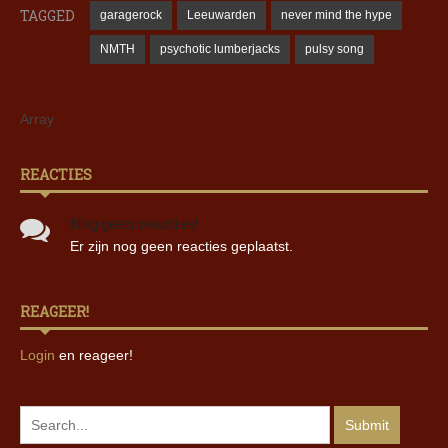
TAGGED
garagerock
Leeuwarden
never mind the hype
NMTH
psychotic lumberjacks
pulsy song
Array
REACTIES
Nog geen reacties!
Er zijn nog geen reacties geplaatst.
REAGEER!
Login
en reageer!