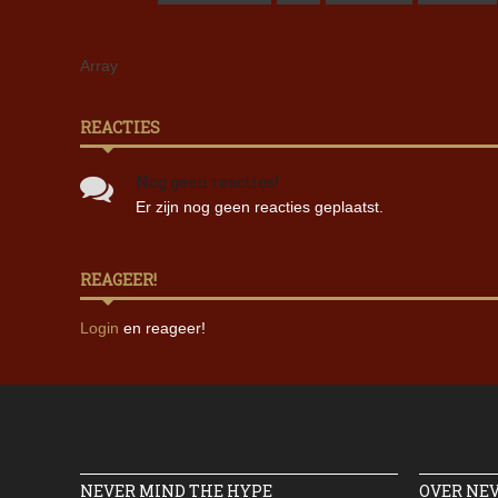
Array
REACTIES
Nog geen reacties!
Er zijn nog geen reacties geplaatst.
REAGEER!
Login
en reageer!
NEVER MIND THE HYPE
OVER NE