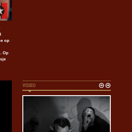
t
d
ne op
. Op
sje
VIDEO

