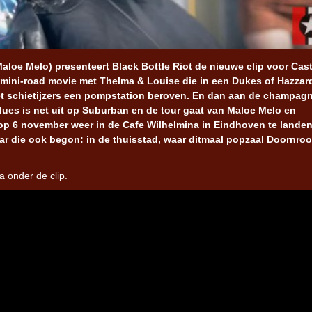
Maloe Melo) presenteert Black Bottle Riot de nieuwe clip voor Cas
 mini-road movie met Thelma & Louise die in een Dukes of Hazzar
et schietijzers een pompstation beroven. En dan aan de champag
 Blues is net uit op Suburban en de tour gaat van Maloe Melo en
p 6 november weer in de Cafe Wilhelmina in Eindhoven te landen
r die ook begon: in de thuisstad, waar ditmaal popzaal Doornroo
a onder de clip.