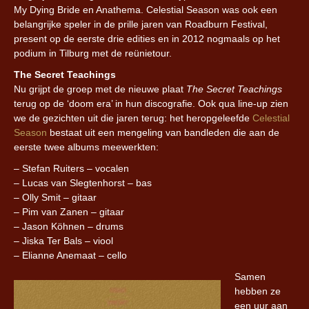
My Dying Bride en Anathema. Celestial Season was ook een
belangrijke speler in de prille jaren van Roadburn Festival,
present op de eerste drie edities en in 2012 nogmaals op het
podium in Tilburg met de reünietour.
The Secret Teachings
Nu grijpt de groep met de nieuwe plaat
The Secret Teachings
terug op de ‘doom era’ in hun discografie. Ook qua line-up zien
we de gezichten uit die jaren terug: het heropgeleefde
Celestial
Season
bestaat uit een mengeling van bandleden die aan de
eerste twee albums meewerkten:
– Stefan Ruiters – vocalen
– Lucas van Slegtenhorst – bas
– Olly Smit – gitaar
– Pim van Zanen – gitaar
– Jason Köhnen – drums
– Jiska Ter Bals – viool
– Elianne Anemaat – cello
Samen
hebben ze
een uur aan