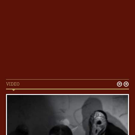
VIDEO

