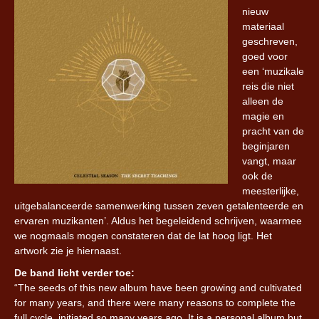
nieuw
materiaal
geschreven,
goed voor
een ‘muzikale
reis die niet
alleen de
magie en
pracht van de
beginjaren
vangt, maar
ook de
meesterlijke,
uitgebalanceerde samenwerking tussen zeven getalenteerde en
ervaren muzikanten’. Aldus het begeleidend schrijven, waarmee
we nogmaals mogen constateren dat de lat hoog ligt. Het
artwork zie je hiernaast.
De band licht verder toe:
“The seeds of this new album have been growing and cultivated
for many years, and there were many reasons to complete the
full cycle, initiated so many years ago. It is a personal album but