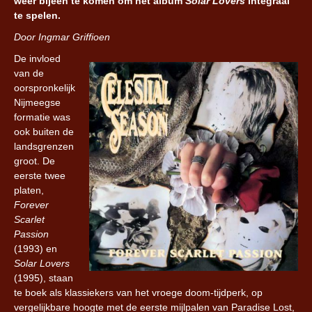
weer bijeen te komen om het album
Solar Lovers
integraal
te spelen.
Door Ingmar Griffioen
De invloed
van de
oorspronkelijk
Nijmeegse
formatie was
ook buiten de
landsgrenzen
groot. De
eerste twee
platen,
Forever
Scarlet
Passion
(1993) en
Solar Lovers
(1995), staan
te boek als klassiekers van het vroege doom-tijdperk, op
vergelijkbare hoogte met de eerste mijlpalen van Paradise Lost,