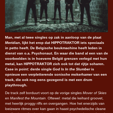
Man, met al twee singles op zak in aanloop van de plaat
Meridian
, lijkt het erop dat HIPPOTRAKTOR iets speciaals
in petto heeft. De Belgische beukmachine heeft leden in
dienst van o.a. Psychonaut. En waar die band al een van de
voorbeelden is in hoeverre België grenzen verlegd met hun
metal, kan HIPPOTRAKTOR zich ook tot dat rijtje scharen.
Case in point: derde single
God Is In the Slumber
is
opnieuw een verpletterende sonische mokerhamer van een
track, die ook nog eens gezegend is met een drum
playthrough.
De track zelf borduurt voort op de vorige singles
Mover of Skies
en
Manifest the Mountain
. Oftewel: metal die keihard groovet,
met heerlijk proggy riffs en overgangen. Hoe het enerzijds van
loeizware ritmes over kan gaan in haast psychedelische cleane