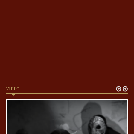
VIDEO

