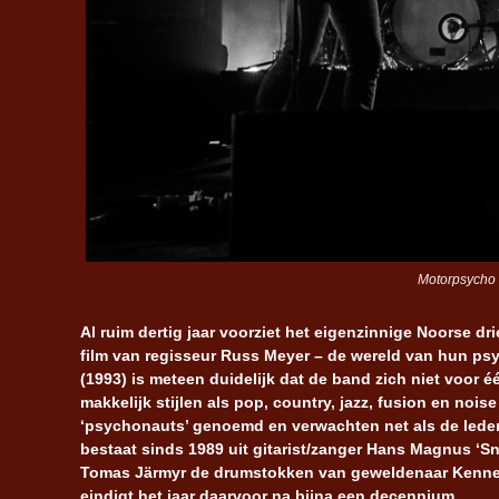
Motorpsycho 
Al ruim dertig jaar voorziet het eigenzinnige Noorse d
film van regisseur Russ Meyer – de wereld van hun ps
(1993) is meteen duidelijk dat de band zich niet voor é
makkelijk stijlen als pop, country, jazz, fusion en no
‘psychonauts’ genoemd en verwachten net als de leden 
bestaat sinds 1989 uit gitarist/zanger Hans Magnus ‘S
Tomas Järmyr de drumstokken van geweldenaar Kennet
eindigt het jaar daarvoor na bijna een decennium.