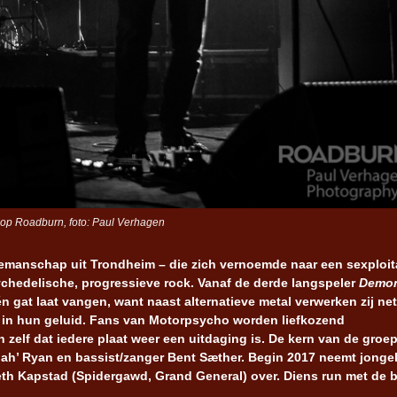
op Roadburn, foto: Paul Verhagen
riemanschap uit Trondheim – die zich vernoemde naar een sexploit
ychedelische, progressieve rock. Vanaf de derde langspeler
Demo
én gat laat vangen, want naast alternatieve metal verwerken zij net
ise in hun geluid. Fans van Motorpsycho worden liefkozend
zelf dat iedere plaat weer een uitdaging is. De kern van de groe
nah’ Ryan en bassist/zanger Bent Sæther. Begin 2017 neemt jonge
h Kapstad (Spidergawd, Grand General) over. Diens run met de 