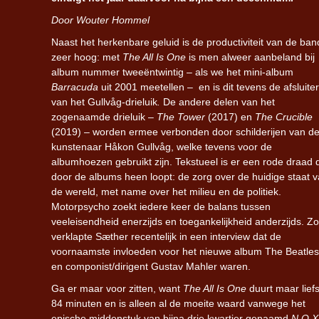
Door Wouter Hommel
Naast het herkenbare geluid is de productiviteit van de ban
zeer hoog: met
The All Is One
is men alweer aanbeland bij
album nummer tweeëntwintig – als we het mini-album
Barracuda
uit 2001 meetellen – en is dit tevens de afsluiter
van het Gullvåg-drieluik
.
De andere delen van het
zogenaamde drieluik –
The Tower
(2017) en
The Crucible
(2019) – worden ermee verbonden door schilderijen van d
kunstenaar Håkon Gullvåg, welke tevens voor de
albumhoezen gebruikt zijn. Tekstueel is er een rode draad 
door de albums heen loopt: de zorg over de huidige staat 
de wereld, met name over het milieu en de politiek.
Motorpsycho zoekt iedere keer de balans tussen
veeleisendheid enerzijds en toegankelijkheid anderzijds. Zo
verklapte Sæther recentelijk in een interview dat de
voornaamste invloeden voor het nieuwe album The Beatles
en componist/dirigent Gustav Mahler waren.
Ga er maar voor zitten, want
The All Is One
duurt maar liefs
84 minuten en is alleen al de moeite waard vanwege het
epische middenstuk van bijna drie kwartier genaamd
N.O.X