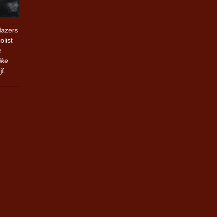
lazers
olist
e
ike
f.