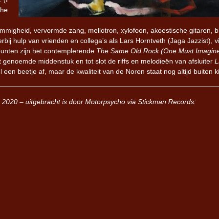
che
migheid, vervormde zang, mellotron, xylofoon, akoestische gitaren, b
erbij hulp van vrienden en collega’s als Lars Horntveth (Jaga Jazzist), vi
epunten zijn het contemplerende
The Same Old Rock (One Must Imagin
t genoemde middenstuk en tot slot de riffs en melodieën van afsluiter
L
een beetje af, maar de kwaliteit van de Noren staat nog altijd buiten kij
s 2020 – uitgebracht is door Motorpsycho via Stickman Records: