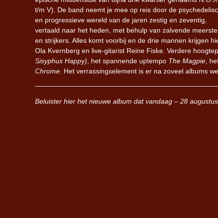
t/m V). De band neemt je mee op reis door de psychedelis
en progressieve wereld van de jaren zestig en zeventig,
vertaald naar het heden, met behulp van zalvende meerstem
en strijkers. Alles komt voorbij en de drie mannen krijgen hi
Ola Kvernberg en live-gitarist Reine Fiske. Verdere hoogt
Sisyphus Happy)
, het spannende uptempo
The Magpie
, he
Chrome
. Het verrassingselement is er na zoveel albums wel 
Beluister hier het nieuwe album dat vandaag – 28 augustu