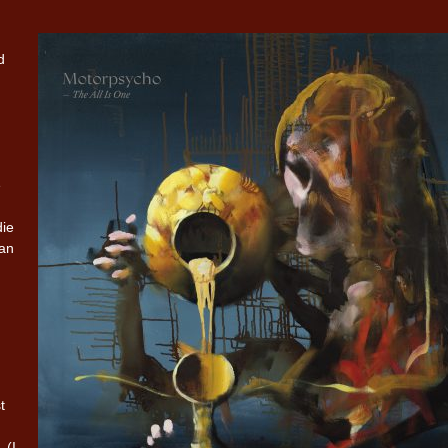
Iron Jinn doopt vers epos 
d
Futurist en munt Reich and
Roll-stijl
e
die
van
t
.
(I