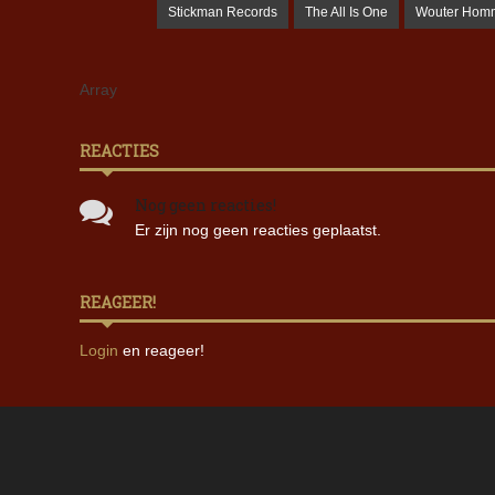
Stickman Records
The All Is One
Wouter Hom
Array
REACTIES
Nog geen reacties!
Er zijn nog geen reacties geplaatst.
REAGEER!
Login
en reageer!