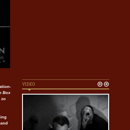
VIDEO


ation-
n Box
 zo
p
ling
band