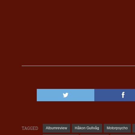
TAGGED
Albumreview
Håkon Gullvåg
Motorpsycho