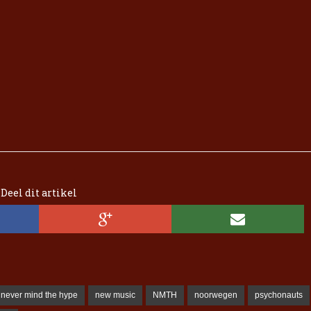
Deel dit artikel
never mind the hype
new music
NMTH
noorwegen
psychonauts