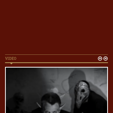
VIDEO

