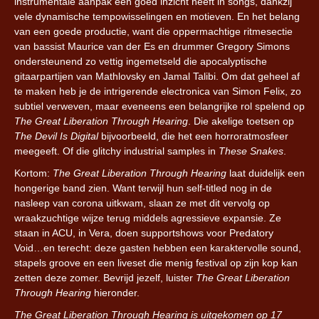
instrumentale aanpak een goed inzicht heeft in songs, dankzij
vele dynamische tempowisselingen en motieven. En het belang
van een goede productie, want die oppermachtige ritmesectie
van bassist Maurice van der Es en drummer Gregory Simons
ondersteunend zo vettig ingemetseld die apocalyptische
gitaarpartijen van Mathlovsky en Jamal Talibi. Om dat geheel af
te maken heb je de intrigerende electronica van Simon Felix, zo
subtiel verweven, maar eveneens een belangrijke rol spelend op
The Great Liberation Through Hearing
. Die akelige toetsen op
The Devil Is Digital
bijvoorbeeld, die het een horroratmosfeer
meegeeft. Of die glitchy industrial samples in
These Snakes
.
Kortom:
The Great Liberation Through Hearing
laat duidelijk een
hongerige band zien. Want terwijl hun self-titled nog in de
nasleep van corona uitkwam, slaan ze met dit vervolg op
wraakzuchtige wijze terug middels agressieve expansie. Ze
staan in ACU, in Vera, doen supportshows voor Predatory
Void…en terecht: deze gasten hebben een karaktervolle sound,
stapels groove en een liveset die menig festival op zijn kop kan
zetten deze zomer. Bevrijd jezelf, luister
The Great Liberation
Through Hearing
hieronder.
The Great Liberation Through Hearing is uitgekomen op 17