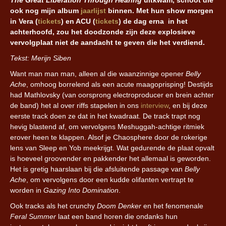
The Great Liberation Through Hearing
uitkwam, schoot die
ook nog mijn album
jaarlijst
binnen. Met hun show morgen
in Vera (
tickets
) en ACU
(
tickets
)
de dag erna in het
achterhoofd, zou het doodzonde zijn deze explosieve
vervolgplaat niet de aandacht te geven die het verdiend.
Tekst: Merijn Siben
Want man man man, alleen al die waanzinnige opener
Belly
Ache
, omhoog borrelend als een acute maagoprisping! Destijds
had Mathlovsky (van oorsprong electroproducer en brein achter
de band) het al over riffs stapelen in ons
interview
, en bij deze
eerste track doen ze dat in het kwadraat. De track trapt nog
hevig blastend af, om vervolgens Meshuggah-achtige ritmiek
erover heen te klappen. Alsof je Chaosphere door de rokerige
lens van Sleep en Yob meekrijgt. Wat gedurende de plaat opvalt
is hoeveel groovender en pakkender het allemaal is geworden.
Het is gretig haarslaan bij die afsluitende passage van
Belly
Ache
, om vervolgens door een kudde olifanten vertrapt te
worden in
Gazing Into Domination
.
Ook tracks als het crunchy
Doom Denker
en het fenomenale
Feral Summer
laat een band horen die ondanks hun