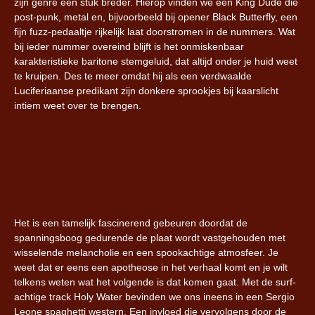
zijn genre een stuk breder. Hierop vinden we een King Dude die
post-punk, metal en, bijvoorbeeld bij opener Black Butterfly, een
fijn fuzz-pedaaltje rijkelijk laat doorstromen in de nummers. Wat
bij ieder nummer overeind blijft is het onmiskenbaar
karakteristieke baritone stemgeluid, dat altijd onder je huid weet
te kruipen. Des te meer omdat hij als een verdwaalde
Luciferiaanse predikant zijn donkere sprookjes bij kaarslicht
intiem weet over te brengen.
Het is een tamelijk fascinerend gebeuren doordat de
spanningsboog gedurende de plaat wordt vastgehouden met
wisselende melancholie en een spookachtige atmosfeer. Je
weet dat er eens een apotheose in het verhaal komt en je wilt
telkens weten wat het volgende is dat komen gaat. Met de surf-
achtige track Holy Water bevinden we ons ineens in een Sergio
Leone spaghetti western. Een invloed die vervolgens door de