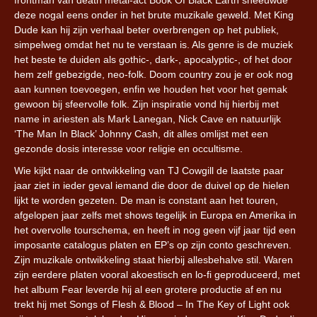
frontman van death metal-act Book Of Black Earth sneeuwde
deze nogal eens onder in het brute muzikale geweld. Met King
Dude kan hij zijn verhaal beter overbrengen op het publiek,
simpelweg omdat het nu te verstaan is. Als genre is de muziek
het beste te duiden als gothic-, dark-, apocalyptic-, of het door
hem zelf gebezigde, neo-folk. Doom country zou je er ook nog
aan kunnen toevoegen, enfin we houden het voor het gemak
gewoon bij sfeervolle folk. Zijn inspiratie vond hij hierbij met
name in ariesten als Mark Lanegan, Nick Cave en natuurlijk
‘The Man In Black’ Johnny Cash, dit alles omlijst met een
gezonde dosis interesse voor religie en occultisme.
Wie kijkt naar de ontwikkeling van TJ Cowgill de laatste paar
jaar ziet in ieder geval iemand die door de duivel op de hielen
lijkt te worden gezeten. De man is constant aan het touren,
afgelopen jaar zelfs met shows tegelijk in Europa en Amerika in
het overvolle tourschema, en heeft in nog geen vijf jaar tijd een
imposante catalogus platen en EP’s op zijn conto geschreven.
Zijn muzikale ontwikkeling staat hierbij allesbehalve stil. Waren
zijn eerdere platen vooral akoestisch en lo-fi geproduceerd, met
het album Fear leverde hij al een grotere productie af en nu
trekt hij met Songs of Flesh & Blood – In The Key of Light ook