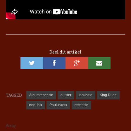
Deel dit artikel
TAGGED
Albumrecensie
duister
Incubate
King Dude
neo-folk
Pauluskerk
recensie
Array