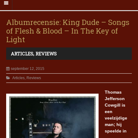
Albumrecensie: King Dude – Songs
of Flesh & Blood – In The Key of
Light
ARTICLES
,
REVIEWS
september 12, 2015
Articles
,
Reviews
Thomas
Jefferson
Cowgill is
een
veelzijdige
man; hij
speelde in