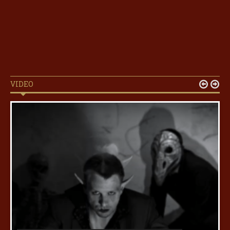
VIDEO

