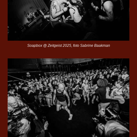
Soapbox @ Zeitgeist 2025, foto Sabrine Baakman