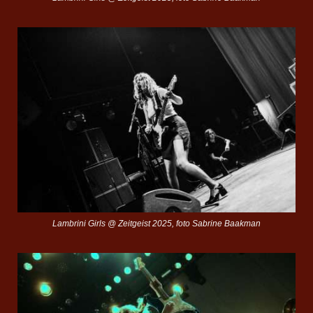
Lambrini Girls @ Zeitgeist 2025, foto Sabrine Baakman