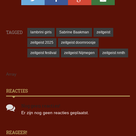
TAGGED
lambrini girls
Sabrine Baakman
zeitgeist
zeitgeist 2025
zeitgeist doornroosje
zeitgeist festival
zeitgeist Nijmegen
zeitgeist nmth
Array
REACTIES
Nog geen reacties!
Er zijn nog geen reacties geplaatst.
REAGEER!