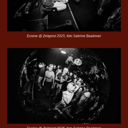
Eosine @ Zeitgeist 2025, foto Sabrine Baakman