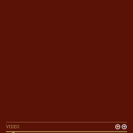
VIDEO

