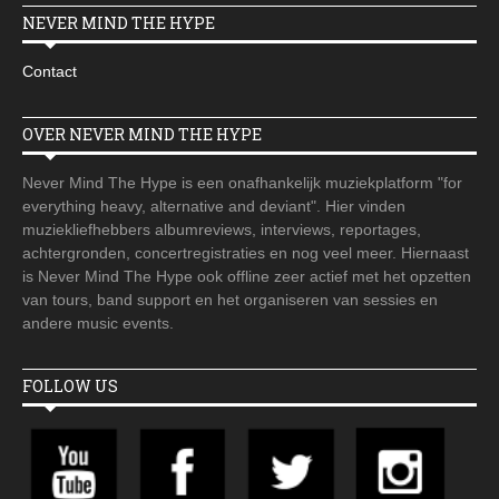
NEVER MIND THE HYPE
Contact
OVER NEVER MIND THE HYPE
Never Mind The Hype is een onafhankelijk muziekplatform "for
everything heavy, alternative and deviant". Hier vinden
muziekliefhebbers albumreviews, interviews, reportages,
achtergronden, concertregistraties en nog veel meer. Hiernaast
is Never Mind The Hype ook offline zeer actief met het opzetten
van tours, band support en het organiseren van sessies en
andere music events.
FOLLOW US