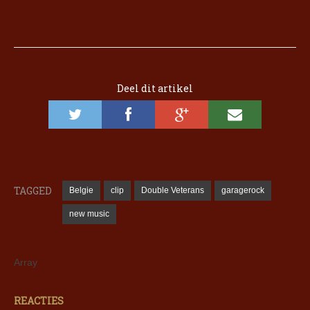
Deel dit artikel
TAGGED
Belgie
clip
Double Veterans
garagerock
new music
Array
REACTIES