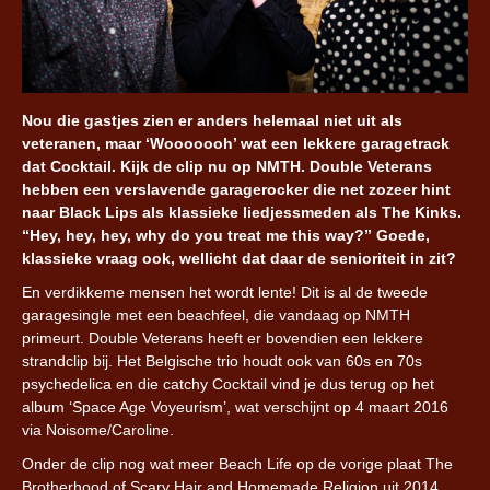
Nou die gastjes zien er anders helemaal niet uit als
veteranen, maar ‘Wooooooh’ wat een lekkere garagetrack
dat Cocktail. Kijk de clip nu op NMTH. Double Veterans
hebben een verslavende garagerocker die net zozeer hint
naar Black Lips als klassieke liedjessmeden als The Kinks.
“Hey, hey, hey, why do you treat me this way?” Goede,
klassieke vraag ook, wellicht dat daar de senioriteit in zit?
En verdikkeme mensen het wordt lente! Dit is al de tweede
garagesingle met een beachfeel, die vandaag op NMTH
primeurt. Double Veterans heeft er bovendien een lekkere
strandclip bij. Het Belgische trio houdt ook van 60s en 70s
psychedelica en die catchy Cocktail vind je dus terug op het
album ‘Space Age Voyeurism’, wat verschijnt op 4 maart 2016
via Noisome/Caroline.
Onder de clip nog wat meer Beach Life op de vorige plaat The
Brotherhood of Scary Hair and Homemade Religion uit 2014.