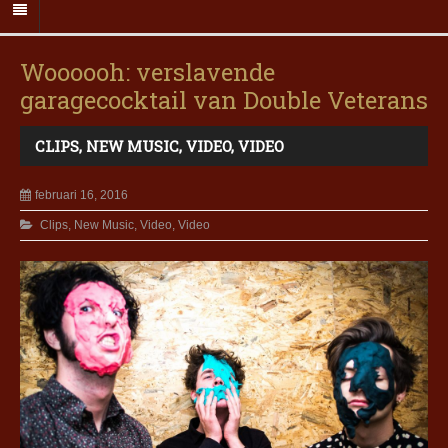
Woooooh: verslavende
garagecocktail van Double Veterans
CLIPS
,
NEW MUSIC
,
VIDEO
,
VIDEO
februari 16, 2016
Clips
,
New Music
,
Video
,
Video