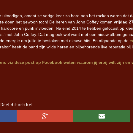
 uitnodigen, omdat ze vorige keer zo hard aan het rocken waren dat d
aar ze doen het gewoon toch! De heren van John Coffey komen
vrijdag 2
 hardcore en punk invloeden. Na eind 2014 te hebben gefocust op klei
 feest’ met John Coffey. Dat mag ook wel want met een nieuw album gen
de energie om jullie te bestoken met nieuwe hits. En afgaande op de
ee
aitor’ heeft de band zijn wilde haren en bijbehorende live reputatie bij
ons via deze post op Facebook weten waarom jij erbij wilt zijn en 
Deel dit artikel