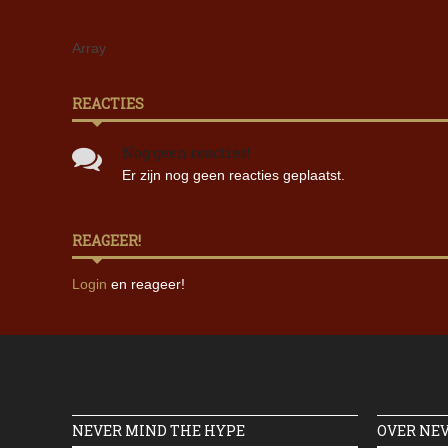
Array
REACTIES
Nog geen reacties!
Er zijn nog geen reacties geplaatst.
REAGEER!
Login
en reageer!
NEVER MIND THE HYPE
OVER NE