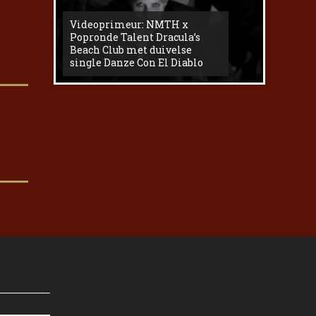
Videoprimeur: NMTH x
The
Popronde Talent Dracula’s
Zemma s
Beach Club met duivelse
underg
single Danze Con El Diablo
livesess