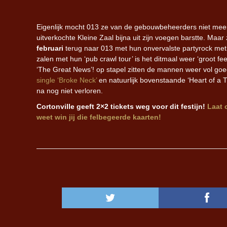
Eigenlijk mocht 013 ze van de gebouwbeheerders niet meer
uitverkochte Kleine Zaal bijna uit zijn voegen barstte. M
februari
terug naar 013 met hun onvervalste partyrock met
zalen met hun ‘pub crawl tour’ is het ditmaal weer ‘groot
‘The Great News’! op stapel zitten de mannen weer vol goe
single ‘Broke Neck’
en natuurlijk bovenstaande ‘Heart of a Tr
na nog niet verloren.
Cortonville geeft 2×2 tickets weg voor dit festijn!
Laat 
weet win jij die felbegeerde kaarten!