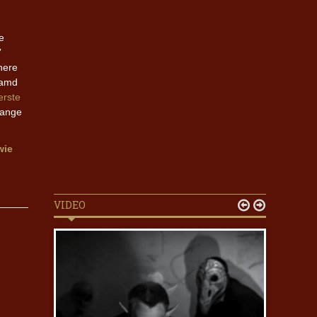
e
7
nere
aamd
rste
 lange
wie
VIDEO

