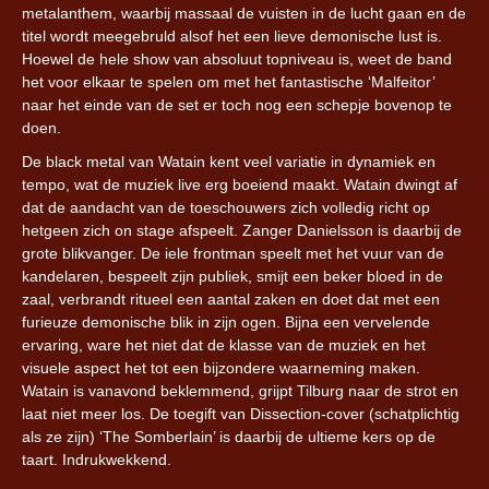
metalanthem, waarbij massaal de vuisten in de lucht gaan en de
titel wordt meegebruld alsof het een lieve demonische lust is.
Hoewel de hele show van absoluut topniveau is, weet de band
het voor elkaar te spelen om met het fantastische ‘Malfeitor’
naar het einde van de set er toch nog een schepje bovenop te
doen.
De black metal van Watain kent veel variatie in dynamiek en
tempo, wat de muziek live erg boeiend maakt. Watain dwingt af
dat de aandacht van de toeschouwers zich volledig richt op
hetgeen zich on stage afspeelt. Zanger Danielsson is daarbij de
grote blikvanger. De iele frontman speelt met het vuur van de
kandelaren, bespeelt zijn publiek, smijt een beker bloed in de
zaal, verbrandt ritueel een aantal zaken en doet dat met een
furieuze demonische blik in zijn ogen. Bijna een vervelende
ervaring, ware het niet dat de klasse van de muziek en het
visuele aspect het tot een bijzondere waarneming maken.
Watain is vanavond beklemmend, grijpt Tilburg naar de strot en
laat niet meer los. De toegift van Dissection-cover (schatplichtig
als ze zijn) ‘The Somberlain’ is daarbij de ultieme kers op de
taart. Indrukwekkend.