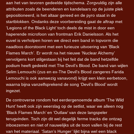
aan het van tevoren gedeelde tijdschema. Zorgvuldig zijn alle
attributen zoals de beenderen en kandelaars op de juiste plek
gepositioneerd, is het altaar gereed en de pyro staat in de
startblokken. Ondanks deze voorbereiding gaat de aftrap met
‘Legions of the Black Light’ toch deels de mist in door een
haperende microfoon van frontman Erik Danielsson. Als het
euvel is verholpen horen we direct een band in topvorm die
naadloos doorstoomt met een furieuze uitvoering van ‘Black
Flames March’. Er wordt na het nieuwe ‘Nuclear Alchemy’
vervolgens kort stilgestaan bij het feit dat de band hetzelfde
podium heeft gedeeld met The Devil’s Blood. De band van wijlen
Selim Lemouchi (zus en ex-The Devil’s Blood zangeres Farida
Lemouchi is ook aanwezig vanavond) krijgt een klein eerbetoon,
waarna bijna vanzelfsprekend de song ‘Devil’s Blood’ wordt
ingezet.
De controverse rondom het eerdergenoemde album ‘The Wild
Hunt’ heeft ook zijn weerslag op de setlist, waar we alleen nog
‘Black Flames March’ en ‘Outlaw’ van deze langspeler
terugvinden. Toch zijn dit wel degelijk ferme tracks die ontzag
inboezemen en niet of nauwelijks uit de toon vallen bij de rest
van het materiaal. ‘Satan’s Hunger’ lijkt bijna wel een black