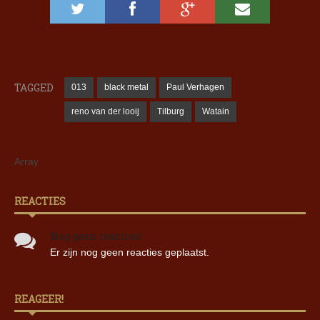
TAGGED
013
black metal
Paul Verhagen
reno van der looij
Tilburg
Watain
Array
REACTIES
Nog geen reacties!
Er zijn nog geen reacties geplaatst.
REAGEER!