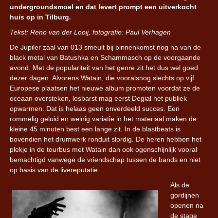
undergroundsmoel en dat levert prompt een uitverkocht
huis op in Tilburg.
Tekst: Reno van der Looij, fotografie: Paul Verhagen
De Jupiler zaal van 013 smeult bij binnenkomst nog na van de
black metal van Batushka en Schammasch op de voorgaande
avond. Met de populariteit van het genre zit het dus wel goed
dezer dagen. Alvorens Watain, die vooralsnog slechts op vijf
Europese plaatsen het nieuwe album promoten voordat ze de
oceaan oversteken, losbarst mag eerst Degial het publiek
opwarmen. Dat is helaas geen onverdeeld succes. Een
rommelig geluid en weinig variatie in het materiaal maken de
kleine 45 minuten best een lange zit. In de blastbeats is
bovendien het drumwerk ronduit slordig. De heren hebben het
plekje in de tourbus met Watain dan ook ogenschijnlijk vooral
bemachtigd vanwege de vriendschap tussen de bands en niet
op basis van de livereputatie.
Als de
gordijnen
openen na
de stage