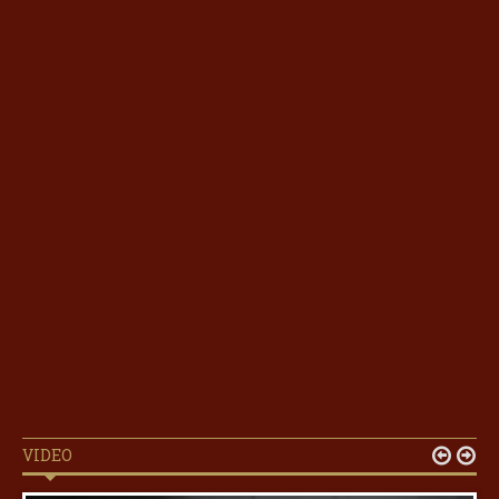
VIDEO

