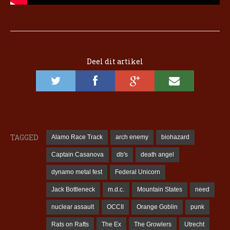
Deel dit artikel
TAGGED
Alamo Race Track
arch enemy
biohazard
Captain Casanova
db's
death angel
dynamo metal fest
Federal Unicorn
Jack Bottleneck
m.d.c.
Mountain States
need
nuclear assault
OCCII
Orange Goblin
punk
Rats on Rafts
The Ex
The Growlers
Utrecht