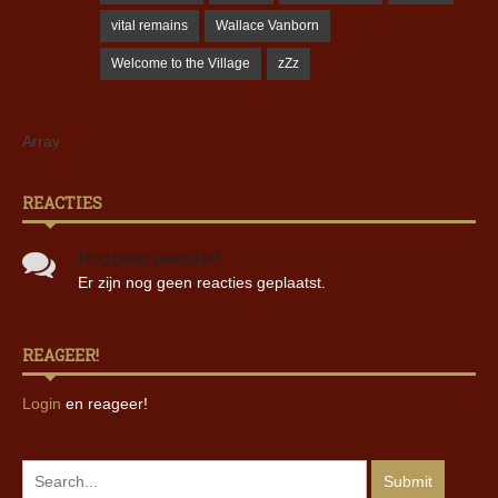
vital remains
Wallace Vanborn
Welcome to the Village
zZz
Array
REACTIES
Nog geen reacties!
Er zijn nog geen reacties geplaatst.
REAGEER!
Login
en reageer!