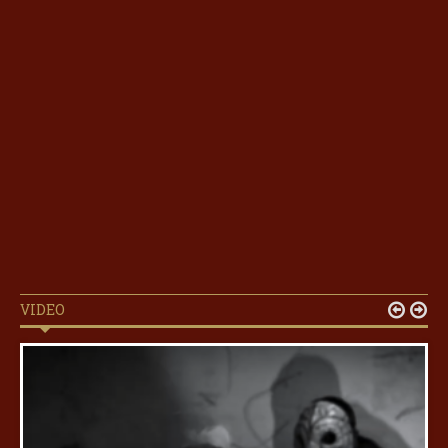
VIDEO

