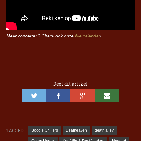
Meer concerten? Check ook onze
live calendar
!
Deel dit artikel
TAGGED
Boogie Chillers
Deafheaven
death alley
Green Hornet
Kurt Vile & The Violators
Neuroot