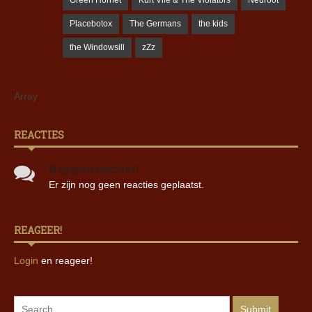
Placebotox
The Germans
the kids
the Windowsill
zZz
Array
REACTIES
Nog geen reacties!
Er zijn nog geen reacties geplaatst.
REAGEER!
Login
en reageer!