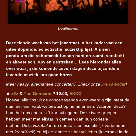
Deafheaven
Deze tiende week van het jaar staat in het kader van een
uiteenlopende, eclectische muziektip lijst. Als een
pendulum die schommelt tussen hard en zacht, versterkt
en akoestisch, ruw en gestreken…
Lees hieronder alles
over waar jij de komende zeven dagen deze bijzondere
levende muziek kan gaan horen.
Meer heavy, alternatieve concerten? Check onze
live calendar
!
★
zZz
&
The Germans
// 10.03,
EKKO
Hoewel alle tips uit de concertagenda evenwaardig zijn, staat de
nummer één vaak welbewust op nummer één. Waarom deze?
Laat het ons aan u in ’t kort uitleggen. Deze twee groepen
hebben meer met elkaar in gemeen dan hun cohesie
met het Duits
vokabular
: de eerste is onlosmakelijk verbonden
met
kraut
(rock) en bij de laatste zit het vrij letterlijk verpakt in de