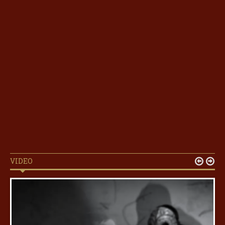
VIDEO

