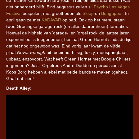
de rechter kant zware hard-rock ’n roll, en alles daartussen wat
niet onberoerd blijft. Eind augustus zullen zij
Psycho Las Vegas
Festival
bespelen, met grootheden als
Sleep
en
Bongripper
. In
april gaan ze met
KADAVAR
op pad. Ook op het menu staan
twee Groningse garage-rock (en alles daaromheen) formaties.
Hoewel de hipheid van ‘garage-‘ en ‘orgel rock’ de laatste jaren
exponentieel is toegenomen, bestaat Green Hornet sinds de tijd
dat het nog ongewoon was. Eind vorig jaar kwam de vijfde
plaat
Never Enough
uit: boeiend, hitsig, fuzzy, meespringbaar,
upbeat, enzovoort. Wat heeft Green Hornet met Boogie Chillers
in gemeen? Juist. Orgelreus André Dodde en percussionist
Koos Borg hebben allebei met beide bands te maken (gehad).
Gaat dat zien!
Death Alley
: