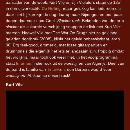
aanrader van de week. Kurt Vile en zijn Violators staan de 12e
in een uitverkochte
De Helling
, maar gelukkig kan iedereen die
daar niet bij kan zijn de dag daarop naar Nijmegen en een paar
dagen daarvoor naar Gent.
Slacker rock
. Bekenden van de term
slacker
als culturele verschijning snappen de link met Kurt Vile
meteen. Hoewel Vile met The War On Drugs niet zo gek lang
geleden doorbrak (2008), klinkt het geluid onbetwistbaar jaren
90. Erg feel-good, dromerig, met losse gitaarpartijen en
drumritme’s die eigenlijk nét iets te langzaam zijn. Poppig omdat
het vrolijk is, maar tóch ook weer niet. In het voorprogramma
staat
Imarhan
: indie rock uit de woestijnen van Algerije. Deel van
de band is familie van
Tinariwen
, een Berbers woord voor
woestijnen.
Afrikaanse desert-rock!
Kurt Vile
: