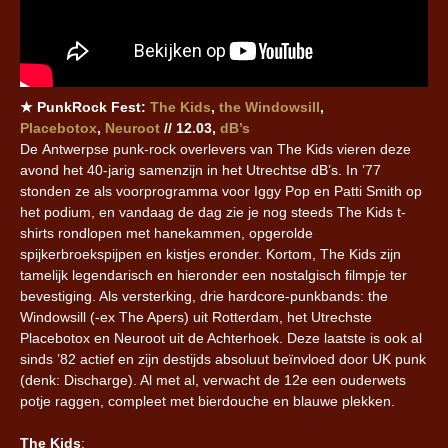
★ PunkRock Fest:
The Kids
,
the Windowsill
,
Placebotox
,
Neuroot
// 12.03,
dB’s
De Antwerpse punk-rock overlevers van The Kids vieren deze
avond het 40-jarig samenzijn in het Utrechtse dB’s. In ’77
stonden ze als voorprogramma voor Iggy Pop en Patti Smith op
het podium, en vandaag de dag zie je nog steeds The Kids t-
shirts rondlopen met hanekammen, opgerolde
spijkerbroekspijpen en kistjes eronder. Kortom, The Kids zijn
tamelijk legendarisch en hieronder een nostalgisch filmpje ter
bevestiging. Als versterking, drie hardcore-punkbands: the
Windowsill (-ex The Apers) uit Rotterdam, het Utrechste
Placebotox en Neuroot uit de Achterhoek. Deze laatste is ook al
sinds ’82 actief en zijn destijds absoluut beïnvloed door UK punk
(denk: Discharge). Al met al, verwacht de 12e een ouderwets
potje raggen, compleet met bierdouche en blauwe plekken.
The Kids
: