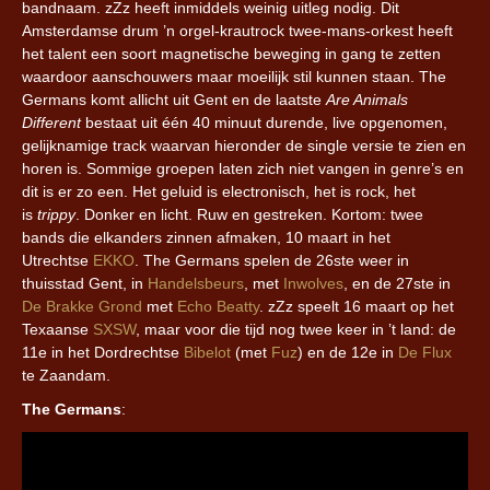
bandnaam. zZz heeft inmiddels weinig uitleg nodig. Dit
Amsterdamse drum ’n orgel-krautrock twee-mans-orkest heeft
het talent een soort magnetische beweging in gang te zetten
waardoor aanschouwers maar moeilijk stil kunnen staan. The
Germans komt allicht uit Gent en de laatste
Are Animals
Different
bestaat uit één 40 minuut durende, live opgenomen,
gelijknamige track waarvan hieronder de single versie te zien en
horen is. Sommige groepen laten zich niet vangen in genre’s en
dit is er zo een. Het geluid is electronisch, het is rock, het
is
trippy
. Donker en licht. Ruw en gestreken. Kortom: twee
bands die elkanders zinnen afmaken, 10 maart in het
Utrechtse
EKKO
. The Germans spelen de 26ste weer in
thuisstad Gent, in
Handelsbeurs
, met
Inwolves
, en de 27ste in
De Brakke Grond
met
Echo Beatty
. zZz speelt 16 maart op het
Texaanse
SXSW
, maar voor die tijd nog twee keer in ’t land: de
11e in het Dordrechtse
Bibelot
(met
Fuz
) en de 12e in
De Flux
te Zaandam.
The Germans
: