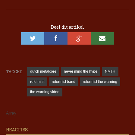
Deel dit artikel
TAGGED
dutch metalcore
never mind the hype
NMTH
reformist
reformist band
reformist the warning
the warning video
Array
REACTIES