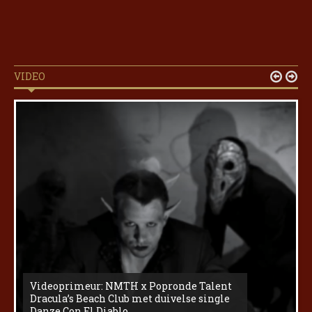
VIDEO


Videoprimeur: NMTH x Popronde Talent
Dracula’s Beach Club met duivelse single
Danze Con El Diablo