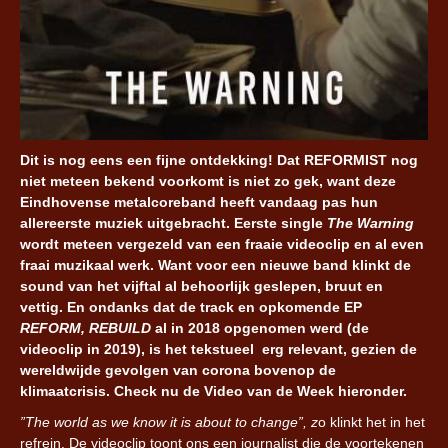
Dit is nog eens een fijne ontdekking! Dat REFORMIST nog
niet meteen bekend voorkomt is niet zo gek, want deze
Eindhovense metalcoreband heeft vandaag pas hun
allereerste muziek uitgebracht. Eerste single
The Warning
wordt meteen vergezeld van een fraaie videoclip en al even
fraai muzikaal werk. Want voor een nieuwe band klinkt de
sound van het vijftal al behoorlijk geslepen, bruut en
vettig. En ondanks dat de track en opkomende EP
REFORM, REBUILD
al in 2018 opgenomen werd (de
videoclip in 2019), is het tekstueel erg relevant, gezien de
wereldwijde gevolgen van corona bovenop de
klimaatcrisis. Check nu de Video van de Week hieronder.
”The world as we know it is about to change”, z
o klinkt het in het
refrein. De videoclip toont ons een journalist die de voortekenen