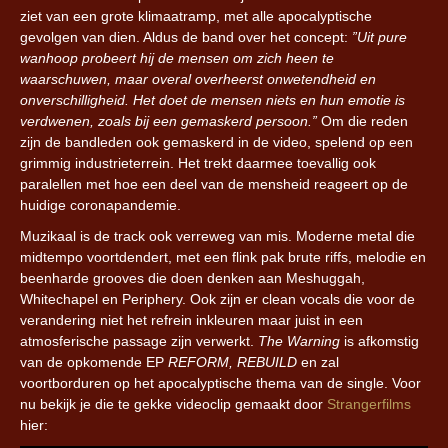
ziet van een grote klimaatramp, met alle apocalyptische
gevolgen van dien. Aldus de band over het concept:
”Uit pure
wanhoop probeert hij de mensen om zich heen te
waarschuwen, maar overal overheerst onwetendheid en
onverschilligheid. Het doet de mensen niets en hun emotie is
verdwenen, zoals bij een gemaskerd persoon.”
Om die reden
zijn de bandleden ook gemaskerd in de video, spelend op een
grimmig industrieterrein. Het trekt daarmee toevallig ook
paralellen met hoe een deel van de mensheid reageert op de
huidige coronapandemie.
Muzikaal is de track ook verreweg van mis. Moderne metal die
midtempo voortdendert, met een flink pak brute riffs, melodie en
beenharde grooves die doen denken aan Meshuggah,
Whitechapel en Periphery. Ook zijn er clean vocals die voor de
verandering niet het refrein inkleuren maar juist in een
atmosferische passage zijn verwerkt.
The Warning
is afkomstig
van de opkomende EP
REFORM, REBUILD
en zal
voortborduren op het apocalyptische thema van de single. Voor
nu bekijk je die te gekke videoclip gemaakt door
Strangerfilms
hier: