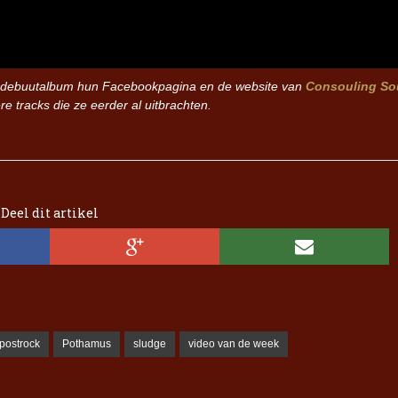
Iron Jinn doopt vers epos 
Futurist en munt Reich and
Roll-stijl
t debuutalbum hun Facebookpagina en d
e website van
Consouling S
e tracks die ze eerder al uitbrachten.
Deel dit artikel
postrock
Pothamus
sludge
video van de week