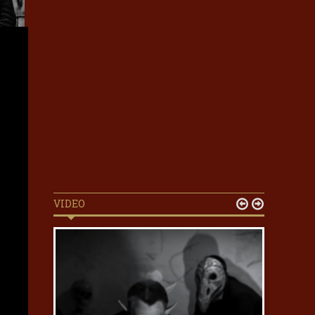
VIDEO

