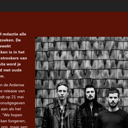
redactie alle
 zoeken. De
gewekt
ken is in het
ostrockers van
ita
word je
rd met oude
en.
 in de Ardense
de release van
edt op 21 mei
 onuitgegeven
 aan als het
it. “We hopen
e kan fungeren;
r ons, maar een