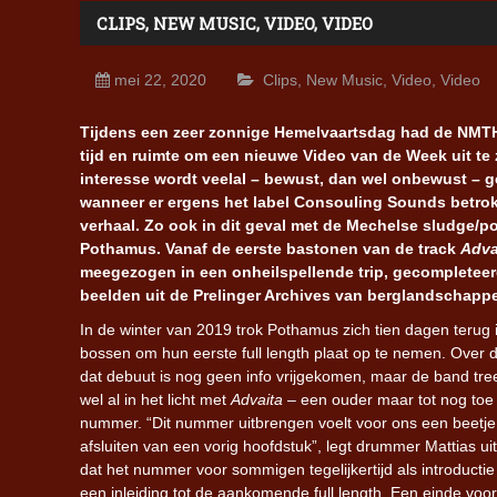
CLIPS
,
NEW MUSIC
,
VIDEO
,
VIDEO
mei 22, 2020
Clips
,
New Music
,
Video
,
Video
Tijdens een zeer zonnige Hemelvaartsdag had de NMTH 
tijd en ruimte om een nieuwe Video van de Week uit te
interesse wordt veelal – bewust, dan wel onbewust – 
wanneer er ergens het label Consouling Sounds betrok
verhaal. Zo ook in dit geval met de Mechelse sludge/p
Pothamus. Vanaf de eerste bastonen van de track
Adva
meegezogen in een onheilspellende trip, gecompletee
beelden uit de Prelinger Archives van berglandschapp
In de winter van 2019 trok Pothamus zich tien dagen terug
bossen om hun eerste full length plaat op te nemen. Over 
dat debuut is nog geen info vrijgekomen, maar de band tre
wel al in het licht met
Advaita
– een ouder maar tot nog toe
nummer. “Dit nummer uitbrengen voelt voor ons een beetje
afsluiten van een vorig hoofdstuk”, legt drummer Mattias u
dat het nummer voor sommigen tegelijkertijd als introducti
een inleiding tot de aankomende full length. Een einde voo