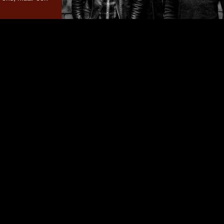
Pothamus, photo by Gert Stockmans