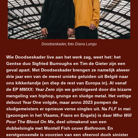
Doodseskader, foto Diana Lungu
Wie Doodseskader live aan het werk zag, weet het: het
Gentse duo Sigfried Burroughs en Tim de Gieter zijn een
geval apart. Met Doodseskader brengen ze namelijk alweer
drie jaar een van de meest unieke geluiden uit België naar
ons kikkerlandje (en diep de rest van Europa in). Al vanaf
de EP
MMXX: Year Zero
zijn we geïntrigeerd door die bizarre
mengeling van hiphop, grunge en sludge metal. Het vettige
debuut Year One volgde, maar anno 2023 pompen de
sludgemeisters er opnieuw verse singles uit. Na
FLF
in mei
(gezongen in het Vlaams, Frans en Engels) is daar
Who Will
Pour The Blood On Me
, deel uitmakend van een
dubbelsingle met Montell Fish cover
Bathroom
. En
eerstgenoemde is voorzien van een sfeervol doch sinister