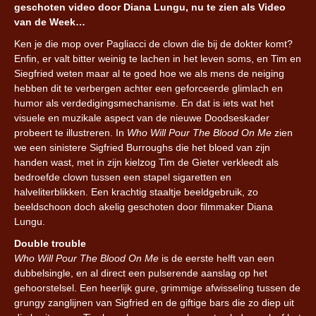
geschoten video door Diana Lungu, nu te zien als Video
van de Week…
Ken je die mop over Pagliacci de clown die bij de dokter komt?
Enfin, er valt bitter weinig te lachen in het leven soms, en Tim en
Siegfried weten maar al te goed hoe we als mens de neiging
hebben dit te verbergen achter een geforceerde glimlach en
humor als verdedigingsmechanisme. En dat is iets wat het
visuele en muzikale aspect van de nieuwe Doodseskader
probeert te illustreren. In
Who Will Pour The Blood On Me
zien
we een sinistere Sigfried Burroughs die het bloed van zijn
handen wast, met in zijn kielzog Tim de Gieter verkleedt als
bedroefde clown tussen een stapel sigaretten en
halveliterblikken. Een krachtig staaltje beeldgebruik, zo
beeldschoon doch akelig geschoten door filmmaker Diana
Lungu.
Double trouble
Who Will Pour The Blood On Me
is de eerste helft van een
dubbelsingle, en al direct een pulserende aanslag op het
gehoorstelsel. Een heerlijk gure, grimmige afwisseling tussen de
grungy zanglijnen van Sigfried en de giftige bars die zo diep uit