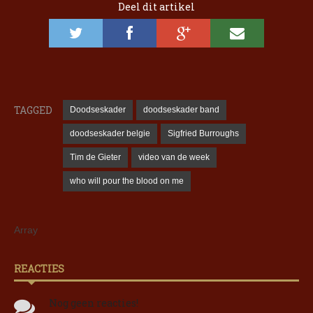
Deel dit artikel
TAGGED
Doodseskader
doodseskader band
doodseskader belgie
Sigfried Burroughs
Tim de Gieter
video van de week
who will pour the blood on me
Array
REACTIES
Nog geen reacties!