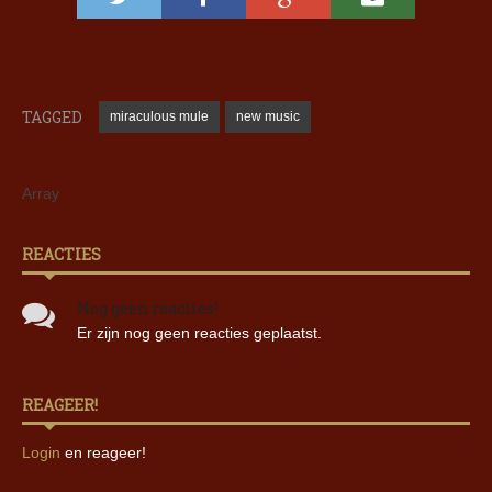
TAGGED
miraculous mule
new music
Array
REACTIES
Nog geen reacties!
Er zijn nog geen reacties geplaatst.
REAGEER!
Login
en reageer!