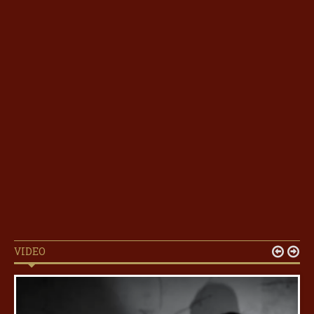
VIDEO

