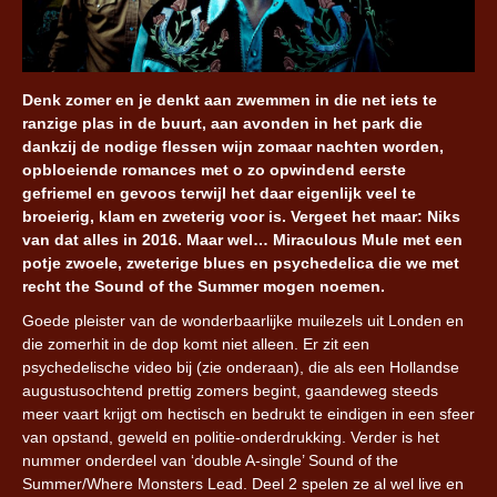
Denk zomer en je denkt aan zwemmen in die net iets te
ranzige plas in de buurt, aan avonden in het park die
dankzij de nodige flessen wijn zomaar nachten worden,
opbloeiende romances met o zo opwindend eerste
gefriemel en gevoos terwijl het daar eigenlijk veel te
broeierig, klam en zweterig voor is. Vergeet het maar: Niks
van dat alles in 2016. Maar wel… Miraculous Mule met een
potje zwoele, zweterige blues en psychedelica die we met
recht the Sound of the Summer mogen noemen.
Goede pleister van de wonderbaarlijke muilezels uit Londen en
die zomerhit in de dop komt niet alleen. Er zit een
psychedelische video bij (zie onderaan), die als een Hollandse
augustusochtend prettig zomers begint, gaandeweg steeds
meer vaart krijgt om hectisch en bedrukt te eindigen in een sfeer
van opstand, geweld en politie-onderdrukking. Verder is het
nummer onderdeel van ‘double A-single’ Sound of the
Summer/Where Monsters Lead. Deel 2 spelen ze al wel live en