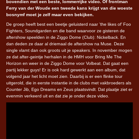
bovendien met een beste, lommerrijke video. Of frontman
Ferry van der Woude een tweede kans krijgt van die woeste
bosnymf moet je zelf maar even bekijken.
De groep heeft best een beetje geluisterd naar ’the likes of’ Foo
Fighters, Soundgarden en die band waarvoor ze gisteren de
aftershow speelden in de Ziggo Dome (Club): Nickelback. En
dan deden ze daar al driemaal de aftershow na Muse. Deze
single vlamt dan ook groots uit je speakers. In november mogen
ze dat after-geintje herhalen in de HMH voor Bring Me The
Horizon en weer in de Ziggo Dome voor Volbeat. Dat gaat een
partij lekker guys! Er is ook hard gewerkt aan een album, dat
volgend jaar het licht moet zien. Daarbij is er een flinke tour
uitgerold, die in eerste instantie in de clubs met vakbroeders als
Counter Jib, Ego Dreams en Zeus plaatsvindt. Dat plaatje ziet er
evenmin verkeerd uit en dat zie je onder deze video.