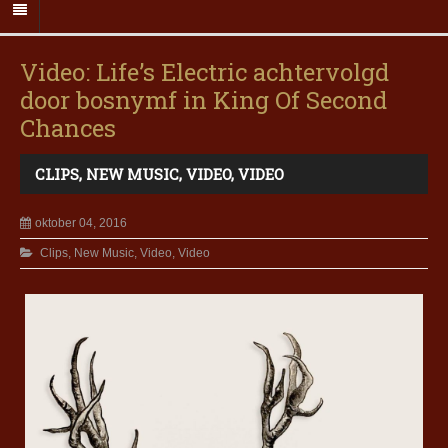
Video: Life’s Electric achtervolgd
door bosnymf in King Of Second
Chances
CLIPS
,
NEW MUSIC
,
VIDEO
,
VIDEO
oktober 04, 2016
Clips
,
New Music
,
Video
,
Video