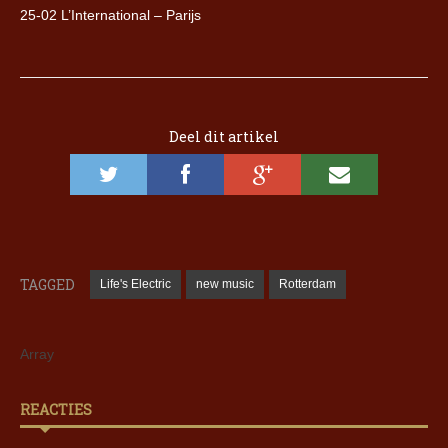
25-02 L’International – Parijs
Deel dit artikel
TAGGED
Life's Electric
new music
Rotterdam
Array
REACTIES