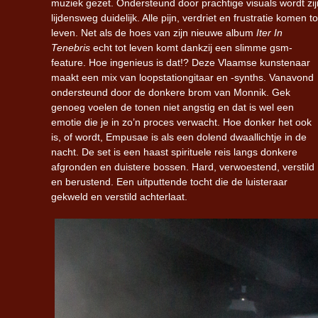
muziek gezet. Ondersteund door prachtige visuals wordt zij
lijdensweg duidelijk. Alle pijn, verdriet en frustratie komen to
leven. Net als de hoes van zijn nieuwe album
Iter In
Tenebris
echt tot leven komt dankzij een slimme gsm-
feature. Hoe ingenieus is dat!? Deze Vlaamse kunstenaar
maakt een mix van loopstationgitaar en -synths. Vanavond
ondersteund door de donkere brom van Monnik. Gek
genoeg voelen de tonen niet angstig en dat is wel een
emotie die je in zo’n proces verwacht. Hoe donker het ook
is, of wordt, Empusae is als een dolend dwaallichtje in de
nacht. De set is een haast spirituele reis langs donkere
afgronden en duistere bossen. Hard, verwoestend, verstild
en berustend. Een uitputtende tocht die de luisteraar
gekweld en verstild achterlaat.