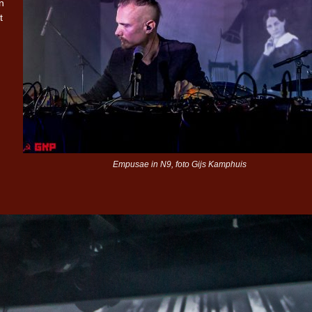
n
t
Empusae in N9, foto Gijs Kamphuis