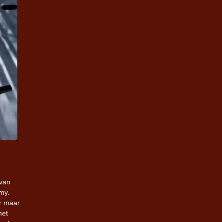
 van
my.
r maar
het