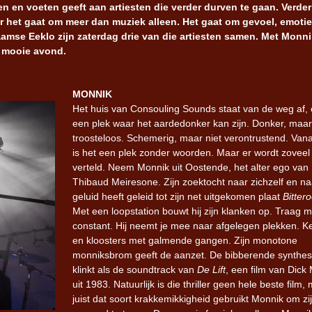
 en voeten geeft aan artiesten die verder durven te gaan. Verder
r het gaat om meer dan muziek alleen. Het gaat om gevoel, emotie
Iron Jinn doopt vers epos 
amse Eeklo zijn zaterdag drie van die artiesten samen. Met Monni
Futurist en munt Reich and
 mooie avond.
Roll-stijl
MONNIK
Het huis van Consouling Sounds staat van de weg af,
een plek waar het aardedonker kan zijn. Donker, maar
troosteloos. Schemerig, maar niet verontrustend. Van
is het een plek zonder woorden. Maar er wordt zoveel
verteld. Neem
Monnik
uit Oostende, het alter ego van
Thibaud Meiresone. Zijn zoektocht naar zichzelf en naa
geluid heeft geleid tot zijn net uitgekomen plaat
Bitter
Met een loopstation bouwt hij zijn klanken op. Traag 
constant. Hij neemt je mee naar afgelegen plekken. K
en kloosters met galmende gangen. Zijn monotone
monniksbrom geeft de aanzet. De bibberende synthes
klinkt als de soundtrack van
De Lift
, een film van Dick
uit 1983. Natuurlijk is die thriller geen hele beste film,
juist dat soort krakkemikkigheid gebruikt Monnik om zi