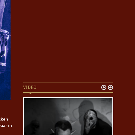
VIDEO


kken
aar in