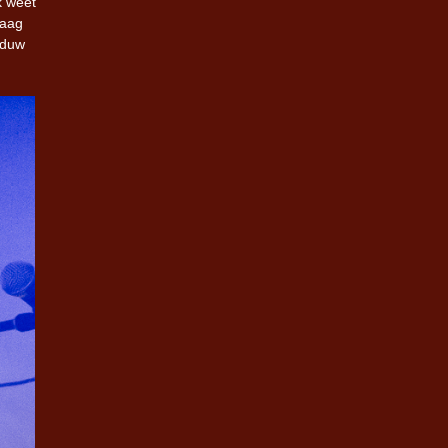
k weet
raag
aduw