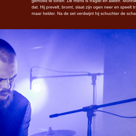
gemoed te tonen. De mens is fragiel en alleen. Monni
dat. Hij prevelt, bromt, slaat zijn ogen neer en speelt t
maar helder. Na de set verdwijnt hij schuchter de sch