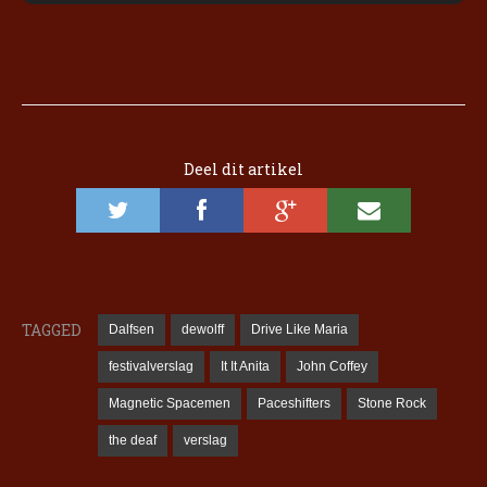
Deel dit artikel
TAGGED
Dalfsen
dewolff
Drive Like Maria
festivalverslag
It It Anita
John Coffey
Magnetic Spacemen
Paceshifters
Stone Rock
the deaf
verslag