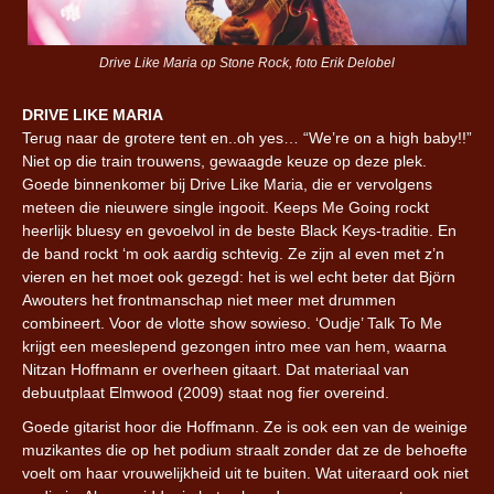
Drive Like Maria op Stone Rock, foto Erik Delobel
DRIVE LIKE MARIA
Terug naar de grotere tent en..oh yes… “We’re on a high baby!!”
Niet op die train trouwens, gewaagde keuze op deze plek.
Goede binnenkomer bij Drive Like Maria, die er vervolgens
meteen die nieuwere single ingooit. Keeps Me Going rockt
heerlijk bluesy en gevoelvol in de beste Black Keys-traditie. En
de band rockt ‘m ook aardig schtevig. Ze zijn al even met z’n
vieren en het moet ook gezegd: het is wel echt beter dat Björn
Awouters het frontmanschap niet meer met drummen
combineert. Voor de vlotte show sowieso. ‘Oudje’ Talk To Me
krijgt een meeslepend gezongen intro mee van hem, waarna
Nitzan Hoffmann er overheen gitaart. Dat materiaal van
debuutplaat Elmwood (2009) staat nog fier overeind.
Goede gitarist hoor die Hoffmann. Ze is ook een van de weinige
muzikantes die op het podium straalt zonder dat ze de behoefte
voelt om haar vrouwelijkheid uit te buiten. Wat uiteraard ook niet