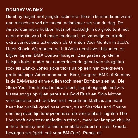
BOMBAY VS BMX
Bombay begint met jongste radiotroef Bleach kenmerkend warm
aan misschien wel de meest melodieuze set van de dag. De
Amsterdammers hebben het niet makkelijk in de grote tent met
concurrentie van het enige foodcourt, het zonnetje en allerlei
extra-curriculaire activiteiten als Grunten Voor Munten in Jack’s
Rock Shack. Wij moeten na It It Anita eerst even bijkomen en
blijven bij een BMX Contest hangen. Zes gastjes op kleine
fietsjes halen onder het oorverdovende genot van straightup
rock als Danko Jones sicke tricks uit op een niet overdreven
grote halfpipe. Adembenemend. Beer, burgers, BMX of Bombay
is de BAMvraag en we willen toch meer Bombay zien nu. Die
Show Your Teeth plaat is bizar sterk, begint eigenlijk met zes
klasse songs op rij en parels als Gold Rush en Slow Motion
verloochenen zich ook live niet. Frontman Mathias Janmaat
haalt het publiek goed naar voren, waar Shackles And Chains
ons nog even fijn terugvoert naar de vorige plaat. Lighten The
Low heeft een sterk melodieus refrein, maar het knappe zit juist
in hoe Bombay met het instrumentale schuurt en pakt. Goede,
bevlogen set (geldt ook voor BMX’ers). Prettig dit.