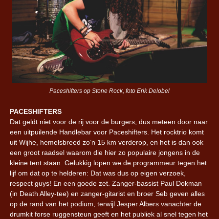
Paceshifters op Stone Rock, foto Erik Delobel
PACESHIFTERS
Dat geldt niet voor de rij voor de burgers, dus meteen door naar
een uitpuilende Handlebar voor Paceshifters. Het rocktrio komt
uit Wijhe, hemelsbreed zo’n 15 km verderop, en het is dan ook
een groot raadsel waarom die hier zo populaire jongens in de
kleine tent staan. Gelukkig lopen we de programmeur tegen het
lijf om dat op te helderen: Dat was dus op eigen verzoek,
respect guys! En een goede zet. Zanger-bassist Paul Dokman
(in Death Alley-tee) en zanger-gitarist en broer Seb geven alles
op de rand van het podium, terwijl Jesper Albers vanachter de
drumkit forse ruggensteun geeft en het publiek al snel tegen het