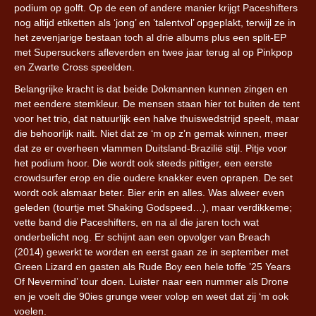
podium op golft. Op de een of andere manier krijgt Paceshifters
nog altijd etiketten als ‘jong’ en ’talentvol’ opgeplakt, terwijl ze in
het zevenjarige bestaan toch al drie albums plus een split-EP
met Supersuckers afleverden en twee jaar terug al op Pinkpop
en Zwarte Cross speelden.
Belangrijke kracht is dat beide Dokmannen kunnen zingen en
met eendere stemkleur. De mensen staan hier tot buiten de tent
voor het trio, dat natuurlijk een halve thuiswedstrijd speelt, maar
die behoorlijk nailt. Niet dat ze ‘m op z’n gemak winnen, meer
dat ze er overheen vlammen Duitsland-Brazilië stijl. Pitje voor
het podium hoor. Die wordt ook steeds pittiger, een eerste
crowdsurfer erop en die oudere knakker even oprapen. De set
wordt ook alsmaar beter. Bier erin en alles. Was alweer even
geleden (tourtje met Shaking Godspeed…), maar verdikkeme;
vette band die Paceshifters, en na al die jaren toch wat
onderbelicht nog. Er schijnt aan een opvolger van Breach
(2014) gewerkt te worden en eerst gaan ze in september met
Green Lizard en gasten als Rude Boy een hele toffe ’25 Years
Of Nevermind’ tour doen. Luister naar een nummer als Drone
en je voelt die 90ies grunge weer volop en weet dat zij ‘m ook
voelen.