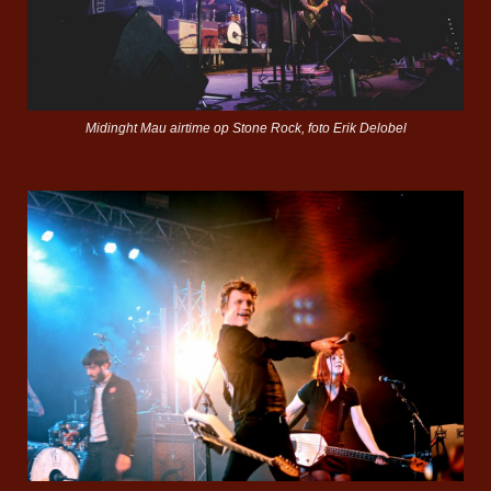
Midinght Mau airtime op Stone Rock, foto Erik Delobel