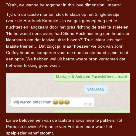
‘Yeah, we wanna be together in this love dimension’, maarrr…
Tijd om de laaste munten stuk te slaan op het Singlefeestje
(voor de Hardrock Karaoke zijn we gek genoeg nog net te
nuchter) en langzaam door het gras richting de trein te stiefelen.
‘Ho ho wacht eens even, had Stone Rock niet nog een headliner
klaarstaan om dat festival uit te blazen?’ True. Maar iets met
laatste treinen… Dat zuigt ja, maar hoezeer we ook van John
Coffey houden, kamperen voor die ene laatste band is niet echt
een optie. We hebben wel uit betrouwbare bron vernomen dat
het weer fokking goed was…
En we beloven een van de laatste shows mee te pakken. Tot
Paradiso sowieso! Fotootje van Erik dan maar waar het
spelplezier vanaf stoomt.