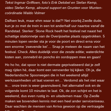
Tekst Ingmar Griffioen, foto’s Erik Delobel en Stefan Kemp,
video Stefan Kemp, alround support en Grunten voor Munten-
coördinatie Waldo Volmer
Dalfsen leuk, maar ehm waar is dat?! Net voorbij Zwolle dude,
kun je zo met de trein in een tot anderhalf uur naartoe vanaf de
Randstad. Sterker: Stone Rock heeft het festival net naast het
schattige stationnetje van de Overijsselse plaats opgetrokken. 5
minuten lopen verder sta je voor de poort en direct erna voor
een enorme ‘zwevende kei’… Snap je meteen de naam van het
festival. Check. Alles duidelijk voor die zesde editie; waterdichte
kisten aan, zonnebril én poncho én oordoppen mee en gaan!
Ho ho ho, dat spoor is niet dermate geprivatiseerd dat je zelf
mag rijden hè, daar komt een vervoerder bij kijken. Oh ja, die
Nederlandsche Spoorwegen die in het weekend altijd
werkzaamheden uit laat voeren en… Verdomd als het niet waar
is… onze trein is weer geannuleerd, het alternatief ook en de
volgende komt 10 minuten te laat. Ok, de zon schijnt en het is
weekend, dus even rustig in- en uitademen maar. Op Zwolle
maken we bovendien kennis met een heel ander serviceniveau.
Daar wachten de mensen van Arriva gewoon op die vertraagde