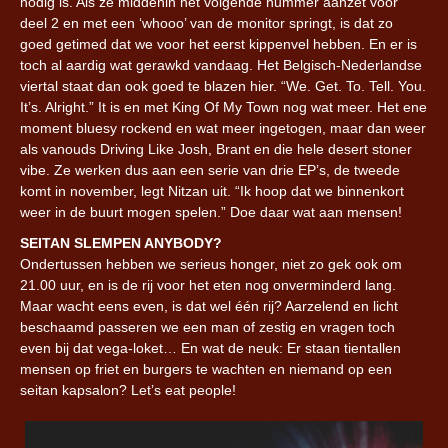
nodig is. Als ze middenin het volgende nummer aanzet voor
deel 2 en met een ‘whooo’ van de monitor springt, is dat zo
goed getimed dat we voor het eerst kippenvel hebben. En er is
toch al aardig wat gerawkd vandaag. Het Belgisch-Nederlandse
viertal staat dan ook goed te blazen hier. “We. Get. To. Tell. You.
It’s. Alright.” It is en met King Of My Town nog wat meer. Het ene
moment bluesy rockend en wat meer ingetogen, maar dan weer
als vanouds Driving Like Josh, Brant en die hele desert stoner
vibe. Ze werken dus aan een serie van drie EP’s, de tweede
komt in november, legt Nitzan uit. “Ik hoop dat we binnenkort
weer in de buurt mogen spelen.” Doe daar wat aan mensen!
SEITAN SLEMPEN ANYBODY?
Ondertussen hebben we serieus honger, niet zo gek ook om
21.00 uur, en is de rij voor het eten nog onverminderd lang.
Maar wacht eens even, is dat wel één rij? Aarzelend en licht
beschaamd passeren we een man of zestig en vragen toch
even bij dat vega-loket… En wat de neuk: Er staan tientallen
mensen op friet en burgers te wachten en niemand op een
seitan kapsalon? Let’s eat people!