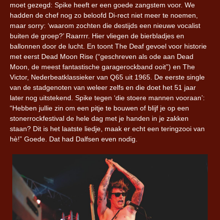
moet gezegd: Spike heeft er een goede zangstem voor. We
hadden de chef nog zo beloofd Di-rect niet meer te noemen,
maar sorry: ‘waarom zochten die destijds een nieuwe vocalist
buiten de groep?’ Raarrrr. Hier vliegen de bierbladjes en
ballonnen door de lucht. En toont The Deaf gevoel voor historie
met eerst Dead Moon Rise (“geschreven als ode aan Dead
Moon, de meest fantastische garagerockband ooit”) en The
Victor, Nederbeatklassieker van Q65 uit 1965. De eerste single
van de stadgenoten van weleer zelfs en die doet het 51 jaar
later nog uitstekend. Spike tegen ‘die stoere mannen vooraan’:
“Hebben jullie zin om een pitje te bouwen of blijf je op een
stonerrockfestival de hele dag met je handen in je zakken
staan? Dit is het laatste liedje, maak er echt een teringzooi van
hè!” Goede. Dat had Dalfsen even nodig.