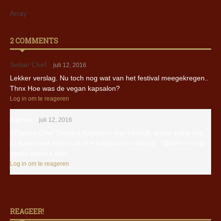
Array
2 COMMENTS
Seitan Chef
juli 12, 2016
Lekker verslag. Nu toch nog wat van het festival meegekregen..
Thnx Hoe was de vegan kapsalon?
Log in om te reageren
Ingmar
juli 12, 2016
@Seitan Chef Thanks! Kapsalon was heerlijk, lekker pittig ook.
Er kwam wat stoom uit m’n fotograaf na afloop… Dank voor de
snelle service ook!
Log in om te reageren
REAGEER!