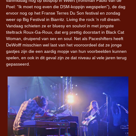
vanmiddag nog op Bospop in Weert (frontman Pablo van de
Poel: “Ik moet nog even die DSM-koppijn wegspelen”), de dag
ervoor nog op het Franse Terres Du Son festival en zondag
weer op Big Festival in Biarritz. Living the rock ’n roll dream.
Vandaag schieten ze er bluesy en soulvol in met jongste
titeltrack Roux-Ga-Roux, dat erg prettig doorstart in Black Cat
Woman, druipend van sex en soul. Net als Paceshifters heeft
DeWolff misschien wel last van het vooroordeel dat ze jonge
gastjes zijn die een aardig mopje van hun voorbeelden kunnen
spelen, en ook in dit geval zijn ze dat niveau al vele jaren terug
gepasseerd.