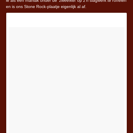
ie als een maniak onder de ‘zweefkei’ op z’n slagwerk te roffelen
en is ons Stone Rock-plaatje eigenlijk al af.