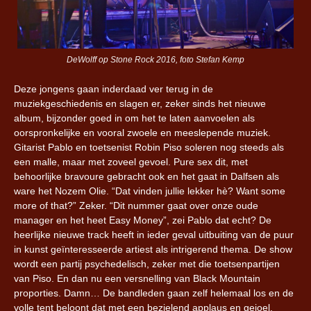
DeWolff op Stone Rock 2016, foto Stefan Kemp
Deze jongens gaan inderdaad ver terug in de
muziekgeschiedenis en slagen er, zeker sinds het nieuwe
album, bijzonder goed in om het te laten aanvoelen als
oorspronkelijke en vooral zwoele en meeslepende muziek.
Gitarist Pablo en toetsenist Robin Piso soleren nog steeds als
een malle, maar met zoveel gevoel. Pure sex dit, met
behoorlijke bravoure gebracht ook en het gaat in Dalfsen als
ware het Nozem Olie. “Dat vinden jullie lekker hè? Want some
more of that?” Zeker. “Dit nummer gaat over onze oude
manager en het heet Easy Money”, zei Pablo dat echt? De
heerlijke nieuwe track heeft in ieder geval uitbuiting van de puur
in kunst geïnteresseerde artiest als intrigerend thema. De show
wordt een partij psychedelisch, zeker met die toetsenpartijen
van Piso. En dan nu een versnelling van Black Mountain
proporties. Damn… De bandleden gaan zelf helemaal los en de
volle tent beloont dat met een bezielend applaus en gejoel.