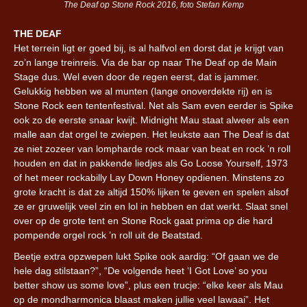
The Deaf op Stone Rock 2016, foto Stefan Kemp
THE DEAF
Het terrein ligt er goed bij, is al halfvol en dorst dat je krijgt van
zo’n lange treinreis. Via de bar op naar The Deaf op de Main
Stage dus. Wel even door de regen eerst, dat is jammer.
Gelukkig hebben we al munten (lange onoverdekte rij) en is
Stone Rock een tentenfestival. Net als Sam even eerder is Spike
ook zo de eerste snaar kwijt. Midnight Mau staat alweer als een
malle aan dat orgel te zwiepen. Het leukste aan The Deaf is dat
ze niet zozeer van lompharde rock maar van beat en rock ’n roll
houden en dat in pakkende liedjes als Go Loose Yourself, 1973
of het meer rockabilly Lay Down Honey opdienen. Minstens zo
grote kracht is dat ze altijd 150% lijken te geven en spelen alsof
ze er gruwelijk veel zin en lol in hebben en dat werkt. Slaat snel
over op de grote tent en Stone Rock gaat prima op die hard
pompende orgel rock ’n roll uit de Beatstad.
Beetje extra opzwepen lukt Spike ook aardig: “Of gaan we de
hele dag stilstaan?”, “De volgende heet ‘I Got Love’ so you
better show us some love”, plus een trucje: “elke keer als Mau
op de mondharmonica blaast maken jullie veel lawaai”. Het