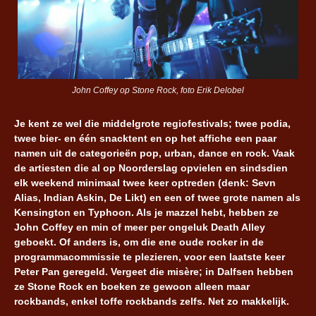
John Coffey op Stone Rock, foto Erik Delobel
Je kent ze wel die middelgrote regiofestivals; twee podia,
twee bier- en één snacktent en op het affiche een paar
namen uit de categorieën pop, urban, dance en rock. Vaak
de artiesten die al op Noorderslag opvielen en sindsdien
elk weekend minimaal twee keer optreden (denk: Sevn
Alias, Indian Askin, De Likt) en een of twee grote namen als
Kensington en Typhoon. Als je mazzel hebt, hebben ze
John Coffey en min of meer per ongeluk Death Alley
geboekt. Of anders is, om die ene oude rocker in de
programmacommissie te plezieren, voor een laatste keer
Peter Pan geregeld. Vergeet die misère; in Dalfsen hebben
ze Stone Rock en boeken ze gewoon alleen maar
rockbands, enkel toffe rockbands zelfs. Net zo makkelijk.