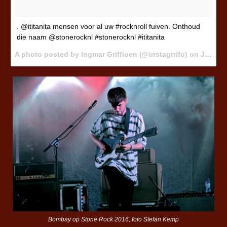
. @ititanita mensen voor al uw #rocknroll fuiven. Onthoud
die naam @stonerocknl #stonerocknl #ititanita
A photo posted by Ingmar Griffioen (@instagrrifo) on
Jul 9, 2016 at 9:04am PDT
Bombay op Stone Rock 2016, foto Stefan Kemp