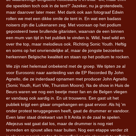
die speelden toch ook in de tent?’ Jazeker, nu ja grotendeels,
maar daarover later meer. Met dank ook aan fotograaf Edwin
rollen we met een dikke smile de tent in. En wat een badass
noisers zijn die Luikenaren zeg. Met vooraan op het podium
geposteerd twee brullende gitaristen, waarvan de een binnen
een mum van tijd in het publiek te vinden is. Wild, heel wild en
over the top, maar melodieus ook. Richting Sonic Youth. Heftig
en soms op het onvriendelijke af, maar de jongste bezoekers
herkennen Belgische kwaliteit en staan op het podium te rocken.
We zijn niet helemaal onbekend met de groep. We tipten ze al
voor Eurosonic naar aanleiding van de EP Recorded By John
Agnello, die ze inderdaad opnamen met producer John Agnello
(Sonic Youth, Kurt Vile, Thurston Moore). Na de show in Huis de
Beurs waren we nog een beetje meer fan en de Belgen vliegen
er vandaag ook aardig in. En uit trouwens. Een gast uit het
publiek krijgt een gitaar omgehangen en gaat ervoor. Als hij ‘m
onder protest teruggegeven heeft, gaat de drummer er vandoor.
Even later staat driekwart van It It Anita in de zaal te spelen.
Allejezus wat gaat dat los, maar de drummer is nog niet
tevreden en sjouwt alles naar buiten. Nog een etappe verder zit